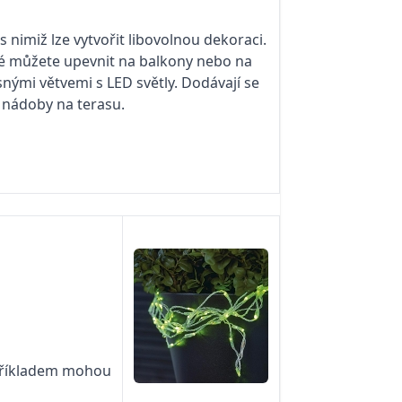
s nimiž lze vytvořit libovolnou dekoraci.
eré můžete upevnit na balkony nebo na
ými větvemi s LED světly. Dodávají se
 nádoby na terasu.
 Pří­kladem mohou