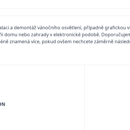
talaci a demontáž vánočního osvětlení, případně grafickou vi
afii domu nebo zahrady v elektronické podobě. Doporučujem
 méně znamená více, pokud ovšem nechcete záměrně násled
ON