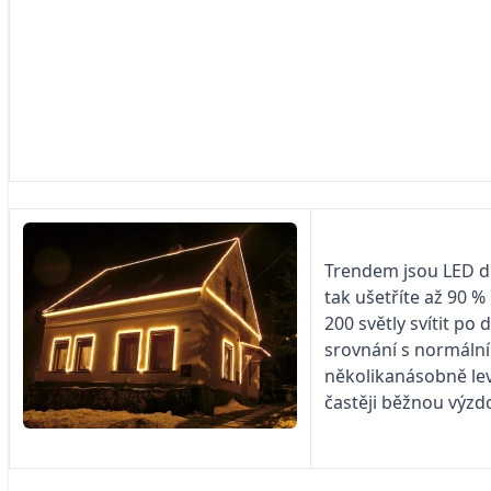
Trendem jsou LED di
tak ušetříte až 90 
200 světly svítit po
srovnání s normální
několikanásobně levn
častěji běžnou výzd