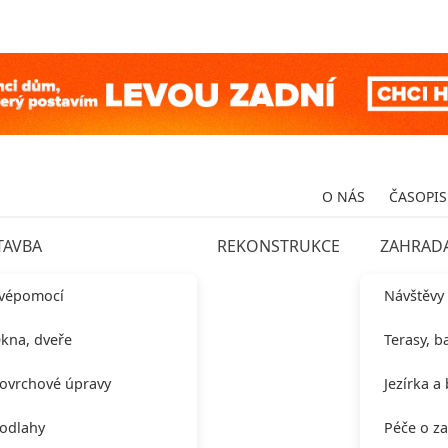
O NÁS
ČASOPIS
TAVBA
REKONSTRUKCE
ZAHRAD
vépomocí
Návštěvy
kna, dveře
Terasy, b
ovrchové úpravy
Jezírka a
odlahy
Péče o z