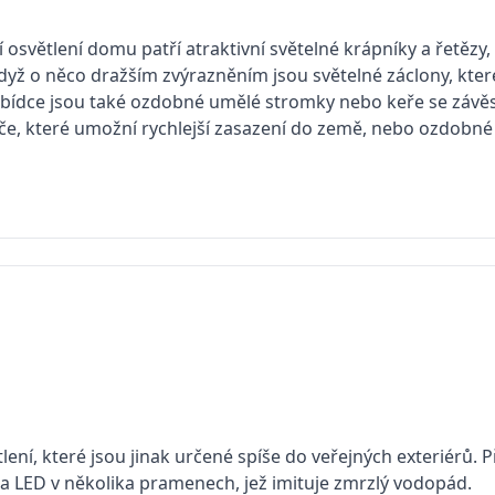
 osvětlení domu patří atraktivní světelné krápníky a řetězy, 
když o něco dražším zvýrazněním jsou světelné záclony, kt
bídce jsou také ozdobné umělé stromky nebo keře se závěsn
če, které umožní rychlejší zasazení do země, nebo ozdobné
ětlení, které jsou jinak určené spíše do veřejných exteriérů.
a LED v několika pramenech, jež imituje zmrzlý vodopád.