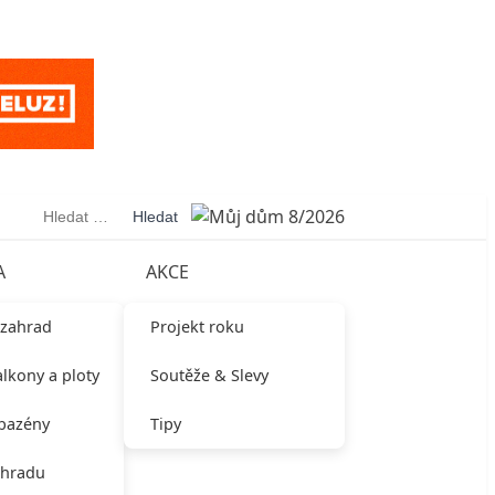
Vyhledávání
A
AKCE
 zahrad
Projekt roku
alkony a ploty
Soutěže & Slevy
 bazény
Tipy
ahradu