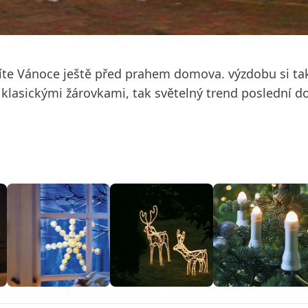
líte Vánoce ještě před prahem domova. výzdobu si ta
s klasickými žárovkami, tak světelný trend poslední d