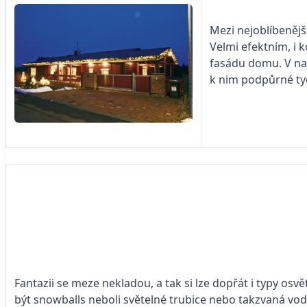
Mezi nejoblíbenější
Velmi efektním, i 
fasádu domu. V na
k nim podpůrné ty
Fantazii se meze nekladou, a tak si lze dopřát i typy osv
být snowballs neboli světelné trubice nebo takzvaná vod