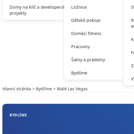
Domy na klíč a developerské
Ložnice
S
projekty
Dětské pokoje
R
e
Domácí fitness
K
Pracovny
F
Šatny a prádelny
Z
Bydlíme
V
Hlavní stránka
>
Bydlíme
> Malé Las Vegas
Zpět na Bydlíme
BYDLÍME