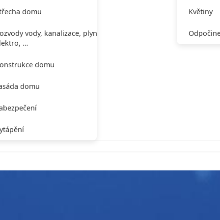
třecha domu
Květiny
ozvody vody, kanalizace, plynu,
Odpočine
lektro, …
onstrukce domu
asáda domu
abezpečení
ytápění