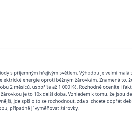
ody s příjemným hřejivým světlem. Výhodou je velmi malá 
% elektrické energie oproti běžným žárovkám. Znamená to, 
 dobu 2 měsíců, uspoříte až 1 000 Kč. Rozhodně oceníte i fakt,
 žárovkou je to 10x delší doba. Vzhledem k tomu, že jsou d
ější, jde spíš o to se rozhodnout, zda si chcete dopřát dek
obu, případně jí vyměňovat žárovky.