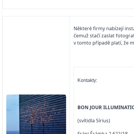
Některé firmy nabízejí ins
čemuž stačí zaslat fotogr
v tomto případě platí, že
Kontakty:
BON JOUR ILLUMINATI
(svítidla Sírius)
Fráni Šrámka 2 622/18