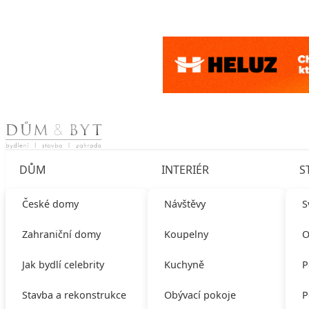
Skip to content
DŮM
INTERIÉR
S
České domy
Návštěvy
S
Zahraniční domy
Koupelny
O
Jak bydlí celebrity
Kuchyně
P
Stavba a rekonstrukce
Obývací pokoje
P