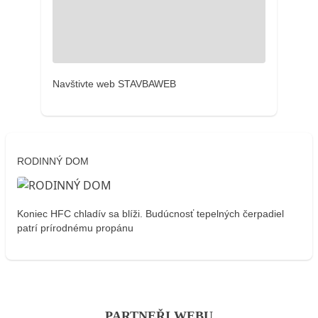
Navštivte web STAVBAWEB
RODINNÝ DOM
Koniec HFC chladív sa blíži. Budúcnosť tepelných čerpadiel
patrí prírodnému propánu
PARTNEŘI WEBU