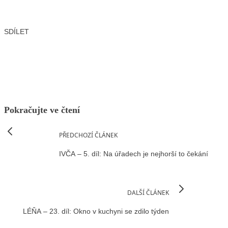
SDÍLET
Facebook
X
LinkedIn
Email
Pokračujte ve čtení
PŘEDCHOZÍ ČLÁNEK
IVČA – 5. díl: Na úřadech je nejhorší to čekání
DALŠÍ ČLÁNEK
LÉŇA – 23. díl: Okno v kuchyni se zdilo týden