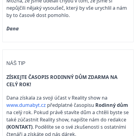
Možná, že jsme udělali chybu v tom, že jsme si
nepůjčili nějaký vysoušeč, který by vše urychlil a nám
by to časově dost pomohlo.
Dana
NÁŠ TIP
ZÍSKEJTE ČASOPIS RODINNÝ DŮM ZDARMA NA
CELÝ ROK!
Dana získala za svoji účast v Reality show na
www.dumabyt.cz
předplatné časopisu
Rodinný dům
na celý rok. Pokud právě stavíte dům a chtěli byste se
také zúčastnit Reality show, napište nám do redakce
(KONTAKT)
. Podělíte se o své zkušenosti s ostatními
čtenáři a získáte od nás dárek.