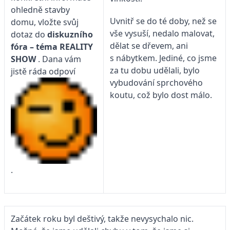
ohledně stavby
Uvnitř se do té doby, než se
domu, vložte svůj
vše vysuší, nedalo malovat,
dotaz do
diskuzního
dělat se dřevem, ani
fóra – téma
REALITY
s nábytkem. Jediné, co jsme
SHOW
. Dana vám
za tu dobu udělali, bylo
jistě ráda odpoví
vybudování sprchového
koutu, což bylo dost málo.
.
Začátek roku byl deštivý, takže nevysychalo nic.