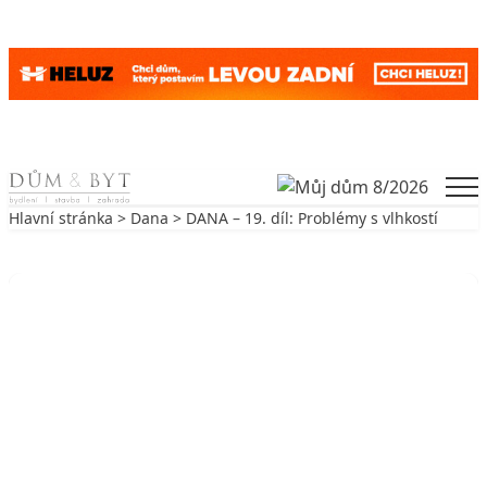
Skip to content
Men
Hlavní stránka
>
Dana
> DANA – 19. díl: Problémy s vlhkostí
Zpět na Dana
DANA
DANA – 19. díl: Problémy s vlhkostí
17. 11. 2010
2 min. čtení