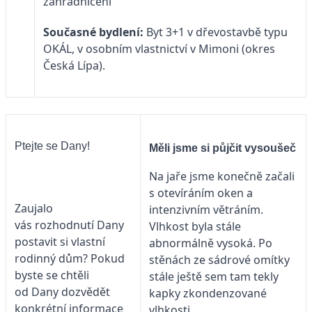
zahradničení
Současné bydlení:
Byt 3+1 v dřevostavbě typu
OKÁL, v osobním vlastnictví v Mimoni (okres
Česká Lípa).
Ptejte se Dany!
Měli jsme si půjčit vysoušeč
Na jaře jsme konečně začali
s otevíráním oken a
Zaujalo
intenzivním větráním.
vás rozhodnutí Dany
Vlhkost byla stále
postavit si vlastní
abnormálně vysoká. Po
rodinný dům? Pokud
stěnách ze sádrové omítky
byste se chtěli
stále ještě sem tam tekly
od Dany dozvědět
kapky zkondenzované
konkrétní informace
vlhkosti.