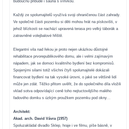
budoucnu přibude i sauna s vířivkou.
Každý ze spolumajitelů využívá svoji ohraničenou část zahrady.
Ve společné části pozemku si děti mohou hrát na pískovišti, v
jehož blízkosti se nachází upravená terasa pro velký táborák a
zatravněné volejbalové hřiště.
Elegantní vila nad řekou je proto nejen ukázkou důstojné
rehabilitace prvorepublikového domu, ale i velmi zajímavým
nápadem, jak se domoci kvalitního bydlení bez kompromisů.
Spojenými silami totiž všichni čtyři spolumajitelé dokázali
financovat bydlení na tak vysoké úrovni, o jaké se většině lidí
může jen zdát. Těžko přitom uvěřit, že do společného díla vložili
vklad sotva odpovídající ceně toho nejtuctovějšího malého
řadového domku s úzkým proužkem pozemku pod okny…
Architekt:
Akad. arch. David Vávra (1957)
Spoluzakládal divadlo Sklep, hraje i ve filmu, píše básně, v