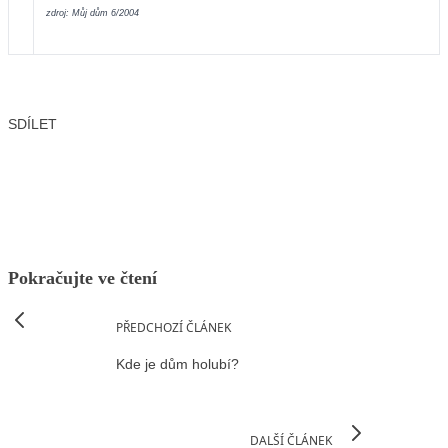
zdroj: Můj dům 6/2004
SDÍLET
Facebook
X
LinkedIn
Email
Pokračujte ve čtení
PŘEDCHOZÍ ČLÁNEK
Kde je dům holubí?
DALŠÍ ČLÁNEK