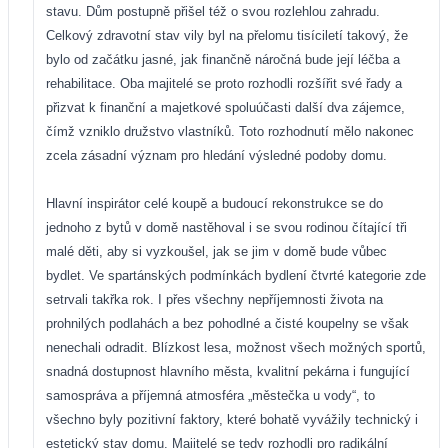
stavu. Dům postupně přišel též o svou rozlehlou zahradu.
Celkový zdravotní stav vily byl na přelomu tisíciletí takový, že
bylo od začátku jasné, jak finančně náročná bude její léčba a
rehabilitace. Oba majitelé se proto rozhodli rozšířit své řady a
přizvat k finanční a majetkové spoluúčasti další dva zájemce,
čímž vzniklo družstvo vlastníků. Toto rozhodnutí mělo nakonec
zcela zásadní význam pro hledání výsledné podoby domu.
Hlavní inspirátor celé koupě a budoucí rekonstrukce se do
jednoho z bytů v domě nastěhoval i se svou rodinou čítající tři
malé děti, aby si vyzkoušel, jak se jim v domě bude vůbec
bydlet. Ve spartánských podmínkách bydlení čtvrté kategorie zde
setrvali takřka rok. I přes všechny nepříjemnosti života na
prohnilých podlahách a bez pohodlné a čisté koupelny se však
nenechali odradit. Blízkost lesa, možnost všech možných sportů,
snadná dostupnost hlavního města, kvalitní pekárna i fungující
samospráva a příjemná atmosféra „městečka u vody“, to
všechno byly pozitivní faktory, které bohatě vyvážily technický i
estetický stav domu. Majitelé se tedy rozhodli pro radikální