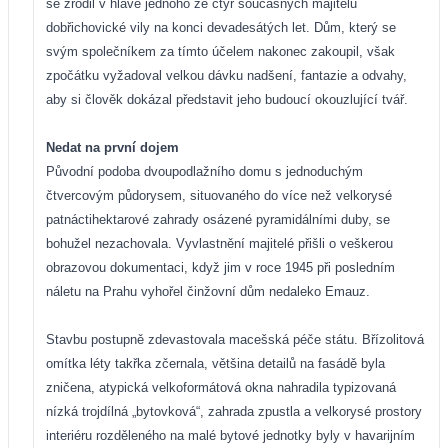
se zrodil v hlavě jednoho ze čtyř současných majitelů
dobřichovické vily na konci devadesátých let. Dům, který se
svým společníkem za tímto účelem nakonec zakoupil, však
zpočátku vyžadoval velkou dávku nadšení, fantazie a odvahy,
aby si člověk dokázal představit jeho budoucí okouzlující tvář.
Nedat na první dojem
Původní podoba dvoupodlažního domu s jednoduchým
čtvercovým půdorysem, situovaného do více než velkorysé
patnáctihektarové zahrady osázené pyramidálními duby, se
bohužel nezachovala. Vyvlastnění majitelé přišli o veškerou
obrazovou dokumentaci, když jim v roce 1945 při posledním
náletu na Prahu vyhořel činžovní dům nedaleko Emauz.
Stavbu postupně zdevastovala macešská péče státu. Břízolitová
omítka léty takřka zčernala, většina detailů na fasádě byla
zničena, atypická velkoformátová okna nahradila typizovaná
nízká trojdílná „bytovková“, zahrada zpustla a velkorysé prostory
interiéru rozděleného na malé bytové jednotky byly v havarijním