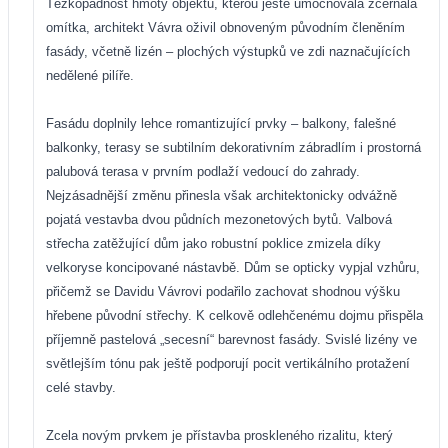
Těžkopádnost hmoty objektu, kterou ještě umocňovala zčernalá
omítka, architekt Vávra oživil obnoveným původním členěním
fasády, včetně lizén – plochých výstupků ve zdi naznačujících
nedělené pilíře.
Fasádu doplnily lehce romantizující prvky – balkony, falešné
balkonky, terasy se subtilním dekorativním zábradlím i prostorná
palubová terasa v prvním podlaží vedoucí do zahrady.
Nejzásadnější změnu přinesla však architektonicky odvážně
pojatá vestavba dvou půdních mezonetových bytů. Valbová
střecha zatěžující dům jako robustní poklice zmizela díky
velkoryse koncipované nástavbě. Dům se opticky vypjal vzhůru,
přičemž se Davidu Vávrovi podařilo zachovat shodnou výšku
hřebene původní střechy. K celkově odlehčenému dojmu přispěla
příjemně pastelová „secesní“ barevnost fasády. Svislé lizény ve
světlejším tónu pak ještě podporují pocit vertikálního protažení
celé stavby.
Zcela novým prvkem je přístavba proskleného rizalitu, který