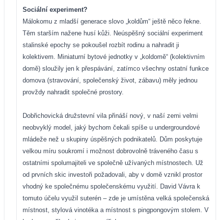
Sociální experiment?
Málokomu z mladší generace slovo „koldům“ ještě něco řekne.
Těm starším nažene husí kůži. Neúspěšný sociální experiment
stalinské epochy se pokoušel rozbít rodinu a nahradit ji
kolektivem. Miniaturní bytové jednotky v „koldomě“ (kolektivním
domě) sloužily jen k přespávání, zatímco všechny ostatní funkce
domova (stravování, společenský život, zábavu) měly jednou
provždy nahradit společné prostory.
Dobřichovická družstevní vila přináší nový, v naší zemi velmi
neobvyklý model, jaký bychom čekali spíše u undergroundové
mládeže než u skupiny úspěšných podnikatelů. Dům poskytuje
velkou míru soukromí i možnost dobrovolně tráveného času s
ostatními spolumajiteli ve společně užívaných místnostech. Už
od prvních skic investoři požadovali, aby v domě vznikl prostor
vhodný ke společnému společenskému využití. David Vávra k
tomuto účelu využil suterén – zde je umístěna velká společenská
místnost, stylová vinotéka a místnost s pingpongovým stolem. V