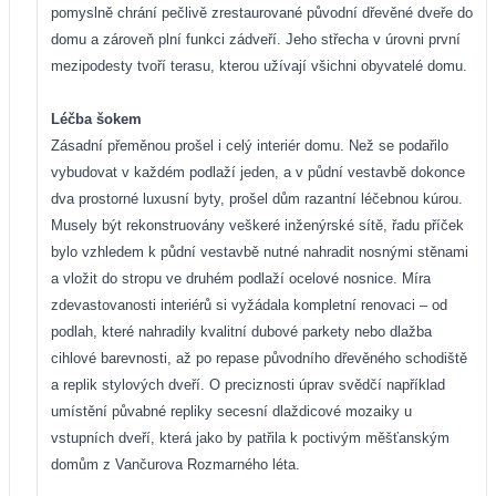
pomyslně chrání pečlivě zrestaurované původní dřevěné dveře do
domu a zároveň plní funkci zádveří. Jeho střecha v úrovni první
mezipodesty tvoří terasu, kterou užívají všichni obyvatelé domu.
Léčba šokem
Zásadní přeměnou prošel i celý interiér domu. Než se podařilo
vybudovat v každém podlaží jeden, a v půdní vestavbě dokonce
dva prostorné luxusní byty, prošel dům razantní léčebnou kúrou.
Musely být rekonstruovány veškeré inženýrské sítě, řadu příček
bylo vzhledem k půdní vestavbě nutné nahradit nosnými stěnami
a vložit do stropu ve druhém podlaží ocelové nosnice. Míra
zdevastovanosti interiérů si vyžádala kompletní renovaci – od
podlah, které nahradily kvalitní dubové parkety nebo dlažba
cihlové barevnosti, až po repase původního dřevěného schodiště
a replik stylových dveří. O preciznosti úprav svědčí například
umístění půvabné repliky secesní dlaždicové mozaiky u
vstupních dveří, která jako by patřila k poctivým měšťanským
domům z Vančurova Rozmarného léta.