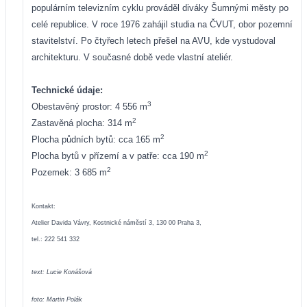
populárním televizním cyklu prováděl diváky Šumnými městy po
celé republice. V roce 1976 zahájil studia na ČVUT, obor pozemní
stavitelství. Po čtyřech letech přešel na AVU, kde vystudoval
architekturu. V současné době vede vlastní ateliér.
Technické údaje:
3
Obestavěný prostor: 4 556 m
2
Zastavěná plocha: 314 m
2
Plocha půdních bytů: cca 165 m
2
Plocha bytů v přízemí a v patře: cca 190 m
2
Pozemek: 3 685 m
Kontakt:
Atelier Davida Vávry, Kostnické náměstí 3, 130 00 Praha 3,
tel.: 222 541 332
text: Lucie Konášová
foto: Martin Polák