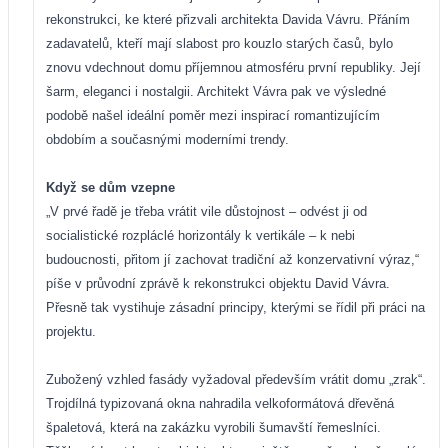
rekonstrukci, ke které přizvali architekta Davida Vávru. Přáním
zadavatelů, kteří mají slabost pro kouzlo starých časů, bylo
znovu vdechnout domu příjemnou atmosféru první republiky. Její
šarm, eleganci i nostalgii. Architekt Vávra pak ve výsledné
podobě našel ideální poměr mezi inspirací romantizujícím
obdobím a současnými moderními trendy.
Když se dům vzepne
„V prvé řadě je třeba vrátit vile důstojnost – odvést ji od
socialistické rozpláclé horizontály k vertikále – k nebi
budoucnosti, přitom jí zachovat tradiční až konzervativní výraz,“
píše v průvodní zprávě k rekonstrukci objektu David Vávra.
Přesně tak vystihuje zásadní principy, kterými se řídil při práci na
projektu.
Zubožený vzhled fasády vyžadoval především vrátit domu „zrak“.
Trojdílná typizovaná okna nahradila velkoformátová dřevěná
špaletová, která na zakázku vyrobili šumavští řemeslníci.