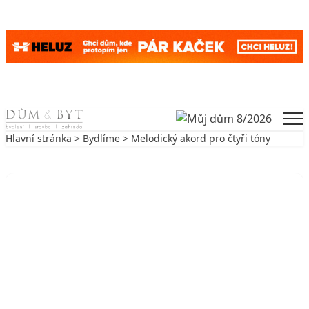
Skip to content
Men
Hlavní stránka
>
Bydlíme
> Melodický akord pro čtyři tóny
Zpět na Bydlíme
BYDLÍME
Melodický akord pro čtyři tóny
26. 6. 2005
8 min. čtení