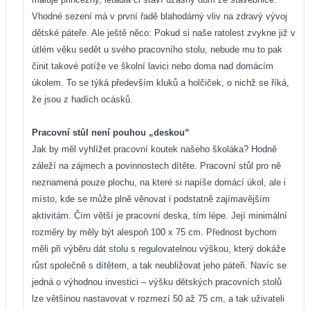
Vhodné sezení má v první řadě blahodárný vliv na zdravý vývoj
dětské páteře. Ale ještě něco: Pokud si naše ratolest zvykne již v
útlém věku sedět u svého pracovního stolu, nebude mu to pak
činit takové potíže ve školní lavici nebo doma nad domácím
úkolem. To se týká především kluků a holčiček, o nichž se říká,
že jsou z hadích ocásků.
Pracovní stůl není pouhou „deskou“
Jak by měl vyhlížet pracovní koutek našeho školáka? Hodně
záleží na zájmech a povinnostech dítěte. Pracovní stůl pro ně
neznamená pouze plochu, na které si napíše domácí úkol, ale i
místo, kde se může plně věnovat i podstatně zajímavějším
aktivitám. Čím větší je pracovní deska, tím lépe. Její minimální
rozměry by měly být alespoň 100 x 75 cm. Přednost bychom
měli při výběru dát stolu s regulovatelnou výškou, který dokáže
růst společně s dítětem, a tak neubližovat jeho páteři. Navíc se
jedná o výhodnou investici – výšku dětských pracovních stolů
lze většinou nastavovat v rozmezí 50 až 75 cm, a tak uživateli