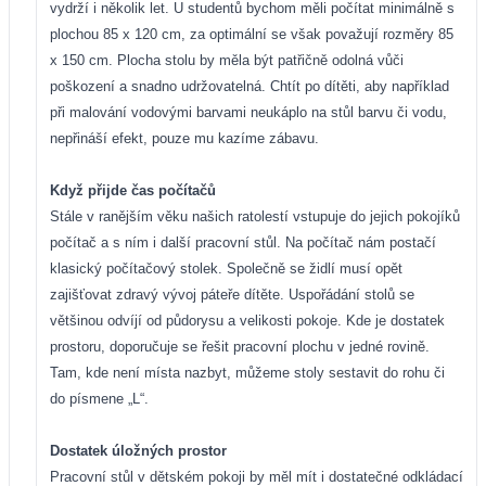
vydrží i několik let. U studentů bychom měli počítat minimálně s
plochou 85 x 120 cm, za optimální se však považují rozměry 85
x 150 cm. Plocha stolu by měla být patřičně odolná vůči
poškození a snadno udržovatelná. Chtít po dítěti, aby například
při malování vodovými barvami neukáplo na stůl barvu či vodu,
nepřináší efekt, pouze mu kazíme zábavu.
Když přijde čas počítačů
Stále v ranějším věku našich ratolestí vstupuje do jejich pokojíků
počítač a s ním i další pracovní stůl. Na počítač nám postačí
klasický počítačový stolek. Společně se židlí musí opět
zajišťovat zdravý vývoj páteře dítěte. Uspořádání stolů se
většinou odvíjí od půdorysu a velikosti pokoje. Kde je dostatek
prostoru, doporučuje se řešit pracovní plochu v jedné rovině.
Tam, kde není místa nazbyt, můžeme stoly sestavit do rohu či
do písmene „L“.
Dostatek úložných prostor
Pracovní stůl v dětském pokoji by měl mít i dostatečné odkládací