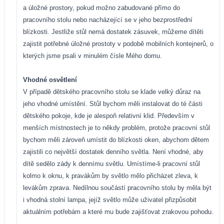
a úložné prostory, pokud možno zabudované přímo do
pracovního stolu nebo nacházející se v jeho bezprostřední
blízkosti. Jestliže stůl nemá dostatek zásuvek, můžeme dítěti
zajistit potřebné úložné prostoty v podobě mobilních kontejnerů, o
kterých jsme psali v minulém čísle Mého domu.
Vhodné osvětlení
V případě dětského pracovního stolu se klade velký důraz na
jeho vhodné umístění. Stůl bychom měli instalovat do té části
dětského pokoje, kde je alespoň relativní klid. Především v
menších místnostech je to někdy problém, protože pracovní stůl
bychom měli zároveň umístit do blízkosti oken, abychom dětem
zajistili co největší dostatek denního světla. Není vhodné, aby
dítě sedělo zády k dennímu světlu. Umístíme-li pracovní stůl
kolmo k oknu, k pravákům by světlo mělo přicházet zleva, k
levákům zprava. Nedílnou součástí pracovního stolu by měla být
i vhodná stolní lampa, jejíž světlo může uživatel přizpůsobit
aktuálním potřebám a které mu bude zajišťovat zrakovou pohodu.