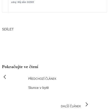
zdroj: Můj dům 9/2003
SDÍLET
Facebook
X
LinkedIn
Email
Pokračujte ve čtení
PŘEDCHOZÍ ČLÁNEK
Slunce v bytě
DALŠÍ ČLÁNEK