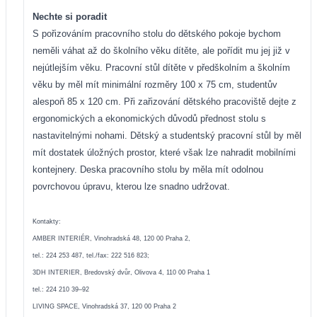
Nechte si poradit
S pořizováním pracovního stolu do dětského pokoje bychom
neměli váhat až do školního věku dítěte, ale pořídit mu jej již v
nejútlejším věku. Pracovní stůl dítěte v předškolním a školním
věku by měl mít minimální rozměry 100 x 75 cm, studentův
alespoň 85 x 120 cm. Při zařizování dětského pracoviště dejte z
ergonomických a ekonomických důvodů přednost stolu s
nastavitelnými nohami. Dětský a studentský pracovní stůl by měl
mít dostatek úložných prostor, které však lze nahradit mobilními
kontejnery. Deska pracovního stolu by měla mít odolnou
povrchovou úpravu, kterou lze snadno udržovat.
Kontakty:
AMBER INTERIÉR, Vinohradská 48, 120 00 Praha 2,
tel.: 224 253 487, tel./fax: 222 516 823;
3DH INTERIER, Bredovský dvůr, Olivova 4, 110 00 Praha 1
tel.: 224 210 39–92
LIVING SPACE, Vinohradská 37, 120 00 Praha 2