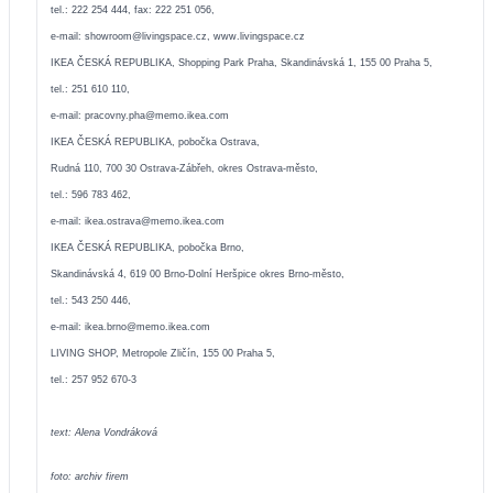
tel.: 222 254 444, fax: 222 251 056,
e-mail:
showroom@livingspace.cz
,
www.livingspace.cz
IKEA ČESKÁ REPUBLIKA, Shopping Park Praha, Skandinávská 1, 155 00 Praha 5,
tel.: 251 610 110,
e-mail:
pracovny.pha@memo.ikea.com
IKEA ČESKÁ REPUBLIKA, pobočka Ostrava,
Rudná 110, 700 30 Ostrava-Zábřeh, okres Ostrava-město,
tel.: 596 783 462,
e-mail:
ikea.ostrava@memo.ikea.com
IKEA ČESKÁ REPUBLIKA, pobočka Brno,
Skandinávská 4, 619 00 Brno-Dolní Heršpice okres Brno-město,
tel.: 543 250 446,
e-mail:
ikea.brno@memo.ikea.com
LIVING SHOP, Metropole Zličín, 155 00 Praha 5,
tel.: 257 952 670-3
text: Alena Vondráková
foto: archiv firem