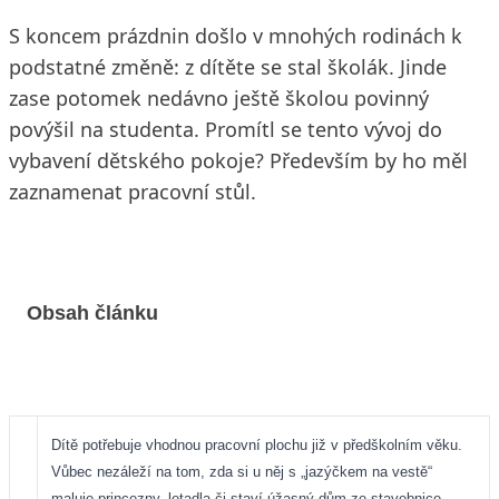
S koncem prázdnin došlo v mnohých rodinách k
podstatné změně: z dítěte se stal školák. Jinde
zase potomek nedávno ještě školou povinný
povýšil na studenta. Promítl se tento vývoj do
vybavení dětského pokoje? Především by ho měl
zaznamenat pracovní stůl.
Obsah článku
Dítě potřebuje vhodnou pracovní plochu již v předškolním věku.
Vůbec nezáleží na tom, zda si u něj s „jazýčkem na vestě“
maluje princezny, letadla či staví úžasný dům ze stavebnice.