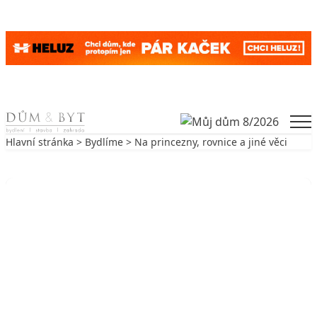
Skip to content
Men
Hlavní stránka
>
Bydlíme
> Na princezny, rovnice a jiné věci
Zpět na Bydlíme
BYDLÍME
Na princezny, rovnice a jiné věci
26. 9. 2004
5 min. čtení