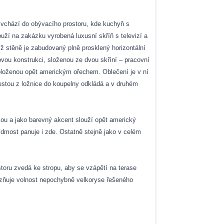
e vchází do obývacího prostoru, kde kuchyň s
uží na zakázku vyrobená luxusní skříň s televizí a
íž stěně je zabudovaný plně prosklený horizontální
rovou konstrukci, složenou ze dvou skříní – pracovní
obloženou opět americkým ořechem. Oblečení je v ní
cestou z ložnice do koupelny odkládá a v druhém
ou a jako barevný akcent slouží opět americký
dmost panuje i zde. Ostatně stejně jako v celém
toru zvedá ke stropu, aby se vzápětí na terase
razňuje volnost nepochybně velkoryse řešeného