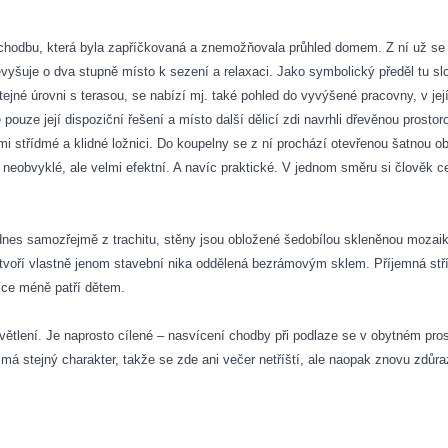
or, chodbu, která byla zapříčkovaná a znemožňovala průhled domem. Z ní už s
yšuje o dva stupně místo k sezení a relaxaci. Jako symbolický předěl tu slo
tejné úrovni s terasou, se nabízí mj. také pohled do vyvýšené pracovny, v jej
 pouze její dispoziční řešení a místo další dělicí zdi navrhli dřevěnou prosto
lmi střídmé a klidné ložnici. Do koupelny se z ní prochází otevřenou šatnou 
 neobvyklé, ale velmi efektní. A navíc praktické. V jednom směru si člověk 
nes samozřejmě z trachitu, stěny jsou obložené šedobílou skleněnou mozaik
voří vlastně jenom stavební nika oddělená bezrámovým sklem. Příjemná stří
íce méně patří dětem.
tlení. Je naprosto cílené – nasvícení chodby při podlaze se v obytném pros
 má stejný charakter, takže se zde ani večer netříští, ale naopak znovu zdů