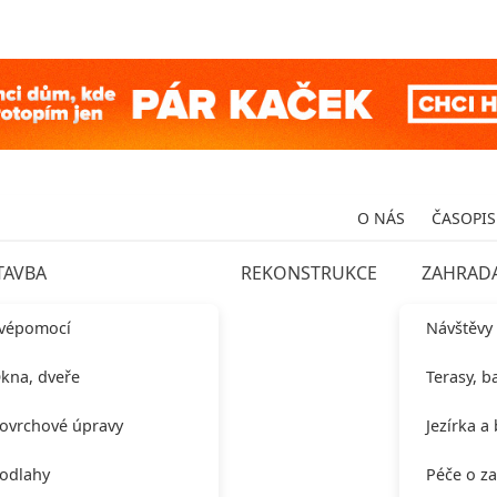
O NÁS
ČASOPIS
TAVBA
REKONSTRUKCE
ZAHRAD
vépomocí
Návštěvy
kna, dveře
Terasy, b
ovrchové úpravy
Jezírka a
odlahy
Péče o z