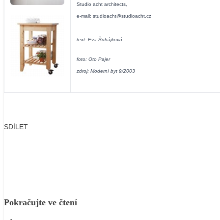
Studio acht architects,
e-mail:
studioacht@studioacht.cz
text: Eva Šuhájková
foto: Oto Pajer
zdroj: Moderní byt 9/2003
SDÍLET
Facebook
X
LinkedIn
Email
Pokračujte ve čtení