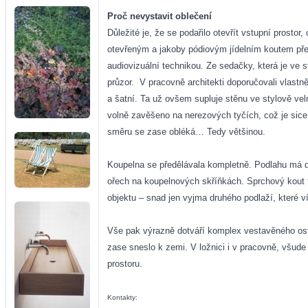
Proč nevystavit oblečení
Důležité je, že se podařilo otevřít vstupní prost
otevřeným a jakoby pódiovým jídelním koutem přev
audiovizuální technikou. Ze sedačky, která je ve s
průzor.
V pracovně architekti doporučovali vlastně
a šatní. Ta už ovšem supluje stěnu ve stylově ve
volně zavěšeno na nerezových tyčích, což je sice
směru se zase obléká… Tedy většinou.
Koupelna se předělávala kompletně. Podlahu má d
ořech na koupelnových skříňkách. Sprchový kout t
objektu – snad jen vyjma druhého podlaží, které v
Vše pak výrazně dotváří komplex vestavěného osvě
zase sneslo k zemi. V ložnici i v pracovně, všude
prostoru.
Kontakty: