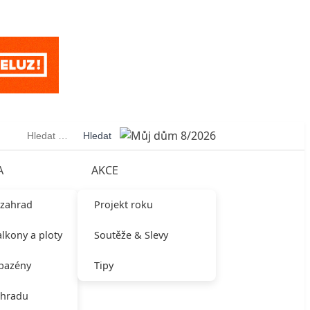
Vyhledávání
A
AKCE
 zahrad
Projekt roku
alkony a ploty
Soutěže & Slevy
 bazény
Tipy
ahradu