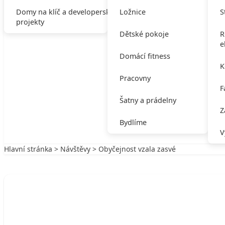
Domy na klíč a developerské
Ložnice
S
projekty
Dětské pokoje
R
e
Domácí fitness
K
Pracovny
F
Šatny a prádelny
Z
Bydlíme
V
Hlavní stránka
>
Návštěvy
> Obyčejnost vzala zasvé
Zpět na Návštěvy
NÁVŠTĚVY
Obyčejnost vzala zasvé