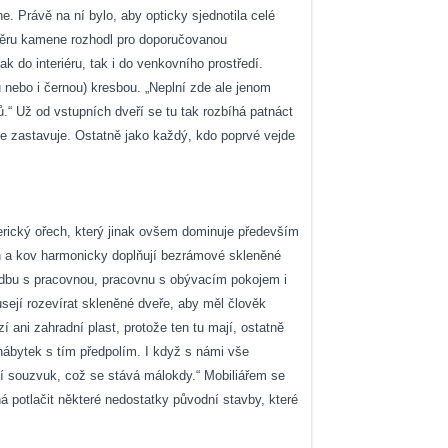
e. Právě na ní bylo, aby opticky sjednotila celé
výběru kamene rozhodl pro doporučovanou
 do interiéru, tak i do venkovního prostředí.
 nebo i černou) kresbou. „Neplní zde ale jenom
ů.“ Už od vstupních dveří se tu tak rozbíhá patnáct
rve zastavuje. Ostatně jako každý, kdo poprvé vejde
erický ořech, který jinak ovšem dominuje především
en a kov harmonicky doplňují bezrámové skleněné
chodbu s pracovnou, pracovnu s obývacím pokojem i
sejí rozevírat skleněné dveře, aby měl člověk
 ani zahradní plast, protože ten tu mají, ostatně
 nábytek s tím předpolím. I když s námi vše
ní souzvuk, což se stává málokdy.“ Mobiliářem se
 potlačit některé nedostatky původní stavby, které