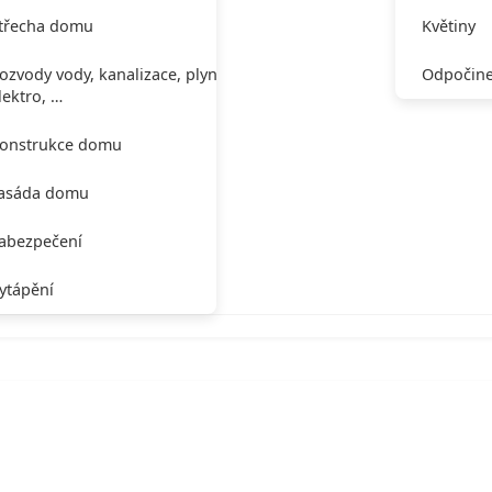
třecha domu
Květiny
ozvody vody, kanalizace, plynu,
Odpočine
lektro, …
onstrukce domu
asáda domu
abezpečení
ytápění