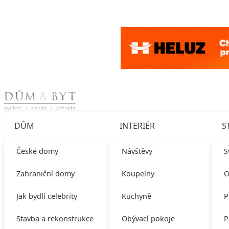
Skip to content
DŮM
INTERIÉR
S
České domy
Návštěvy
S
Zahraniční domy
Koupelny
O
Jak bydlí celebrity
Kuchyně
P
Stavba a rekonstrukce
Obývací pokoje
P