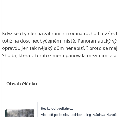
27. 9. 2004
5 min. čtení
Když se čtyřčlenná zahraniční rodina rozhodla v Čech
totiž na dost neobyčejném místě. Panoramatický výh
opravdu jen tak nějaký dům nenabízí. I proto se maji
Shoda, která v tomto směru panovala mezi nimi a at
Obsah článku
Hezky od podlahy…
Alespoň podle slov architekta ing. Václava Hlaváč