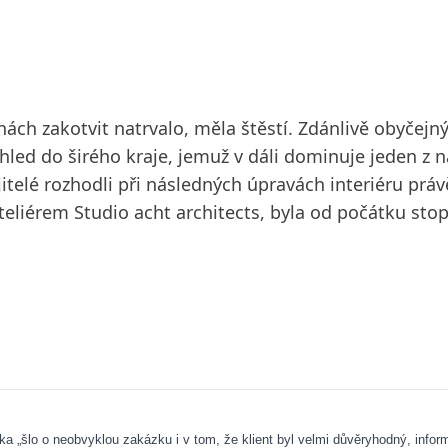
ách zakotvit natrvalo, měla štěstí. Zdánlivě obyčejný 
led do širého kraje, jemuž v dáli dominuje jeden z n
telé rozhodli při následných úpravách interiéru právě 
eliérem Studio acht architects, byla od počátku stop
ka „šlo o neobvyklou zakázku i v tom, že klient byl velmi důvěryhodný, infor