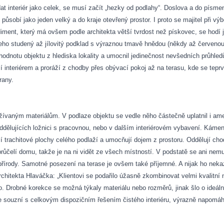
at interiér jako celek, se musí začít „hezky od podlahy“. Doslova a do písmen
 působí jako jeden velký a do kraje otevřený prostor. I proto se majitel při 
ment, který má ovšem podle architekta větší tvrdost než pískovec, se hodí jak
jeho studený až jílovitý podklad s výraznou tmavě hnědou (někdy až červenou
 hodnotu objektu z hlediska lokality a umocnil jedinečnost nevšedních průhled
ěží interiérem a proráží z chodby přes obývací pokoj až na terasu, kde se tep
rany.
užívaným materiálům. V podlaze objektu se vedle něho částečně uplatnil i am
ddělujících ložnici s pracovnou, nebo v dalším interiérovém vybavení. Kám
ící trachitové plochy celého podlaží a umocňují dojem z prostoru. Oddělují 
růčelí domu, takže je na ni vidět ze všech místností. V podstatě se ani nemu
řírody. Samotné posezení na terase je ovšem také příjemné. A nijak ho nekazí
chitekta Hlaváčka: „Klientovi se podařilo úžasně zkombinovat velmi kvalitní
no. Drobné korekce se možná týkaly materiálu nebo rozměrů, jinak šlo o ideál
 souzní s celkovým dispozičním řešením čistého interiéru, výrazně napomáhá