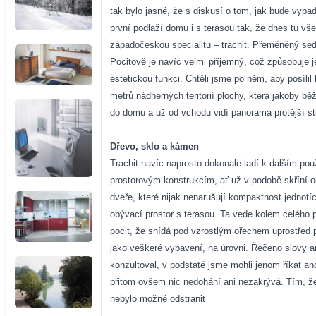
tak bylo jasné, že s diskusí o tom, jak bude vypad
první podlaží domu i s terasou tak, že dnes tu vše
západočeskou specialitu – trachit. Přeměněný sedi
Pocitově je navíc velmi příjemný, což způsobuje 
estetickou funkci. Chtěli jsme po něm, aby posílil
metrů nádherných teritorií plochy, která jakoby b
do domu a už od vchodu vidí panorama protější st
Dřevo, sklo a kámen
Trachit navíc naprosto dokonale ladí k dalším po
prostorovým konstrukcím, ať už v podobě skříní o
dveře, které nijak nenarušují kompaktnost jednot
obývací prostor s terasou. Ta vede kolem celého p
pocit, že snídá pod vzrostlým ořechem uprostřed p
jako veškeré vybavení, na úrovni. Řečeno slovy ar
konzultoval, v podstatě jsme mohli jenom říkat a
přitom ovšem nic nedohání ani nezakrývá. Tím, že
nebylo možné odstranit