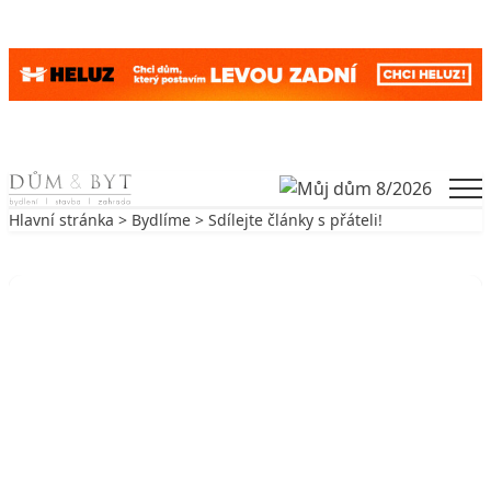
Skip to content
Men
Hlavní stránka
>
Bydlíme
> Sdílejte články s přáteli!
Zpět na Bydlíme
BYDLÍME
Sdílejte články s přáteli!
26. 3. 2000
1 min. čtení