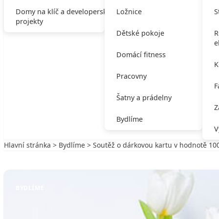
Domy na klíč a developerské
Ložnice
S
projekty
Dětské pokoje
R
e
Domácí fitness
K
Pracovny
F
Šatny a prádelny
Z
Bydlíme
V
Hlavní stránka
>
Bydlíme
> Soutěž o dárkovou kartu v hodnotě 10
Zpět na Bydlíme
BYDLÍME