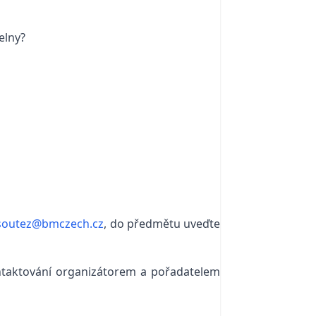
elny?
soutez@bmczech.cz
, do předmětu uveďte
ntaktování organizátorem a pořadatelem