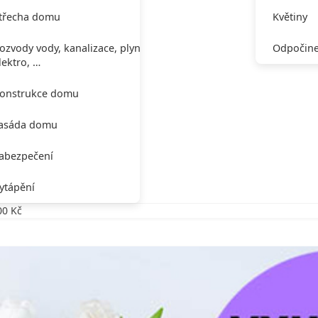
třecha domu
Květiny
ozvody vody, kanalizace, plynu,
Odpočine
lektro, …
onstrukce domu
asáda domu
abezpečení
ytápění
00 Kč