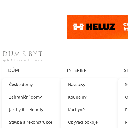
Skip to content
DŮM
INTERIÉR
S
České domy
Návštěvy
S
Zahraniční domy
Koupelny
O
Jak bydlí celebrity
Kuchyně
P
Stavba a rekonstrukce
Obývací pokoje
P