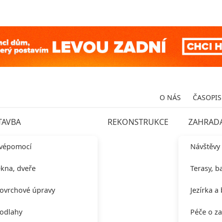
O NÁS
ČASOPIS
TAVBA
REKONSTRUKCE
ZAHRAD
vépomocí
Návštěvy
kna, dveře
Terasy, b
ovrchové úpravy
Jezírka a
odlahy
Péče o z