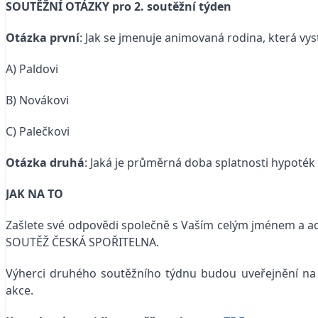
SOUTĚŽNÍ OTÁZKY
pro 2. soutěžní týden
Otázka první
: Jak se jmenuje animovaná rodina, která vy
A) Paldovi
B) Novákovi
C) Palečkovi
Otázka druhá
: Jaká je průměrná doba splatnosti hypoték
JAK NA TO
Zašlete své odpovědi společně s Vaším celým jménem a adr
SOUTĚŽ ČESKÁ SPOŘITELNA.
Výherci druhého soutěžního týdnu budou uveřejnění n
akce.