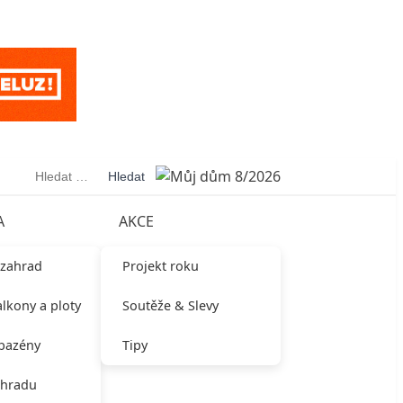
Vyhledávání
A
AKCE
 zahrad
Projekt roku
alkony a ploty
Soutěže & Slevy
 bazény
Tipy
ahradu