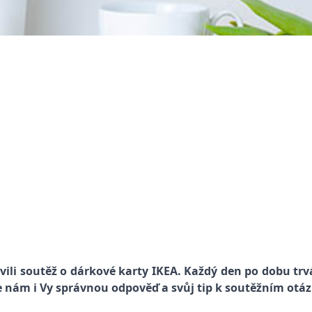
vili soutěž o dárkové karty IKEA. Každý den po dobu trv
e nám i Vy správnou odpověď a svůj tip k soutěžním otá