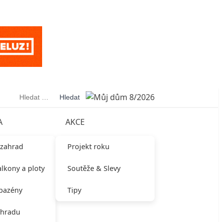
Vyhledávání
A
AKCE
 zahrad
Projekt roku
alkony a ploty
Soutěže & Slevy
 bazény
Tipy
ahradu