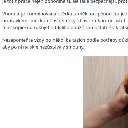
je totiž práce nejen pohodlnější, ale také bezpečnější, pro
Vhodná je kombinovaná stěrka s měkkou pěnou na jedné
přípravkem, měkkou částí stěrky zbavíte okno nečistot 
teleskopickou rukojeť oddělit a použít samostatně v kratš
Nezapomeňte vždy po několika tazích podle potřeby důkl
aby po ní na skle nezůstávaly šmouhy.