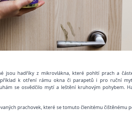
 jsou hadříky z mikrovlákna, které pohltí prach a částeč
apříklad k otření rámu okna či parapetů i pro ruční my
uhám se osvědčilo mytí a leštění kruhovým pohybem. Had
varovaných prachovek, které se tomuto členitému čištěnému p