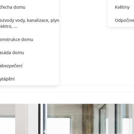
třecha domu
Květiny
ozvody vody, kanalizace, plynu,
Odpočine
lektro, …
onstrukce domu
asáda domu
abezpečení
ytápění