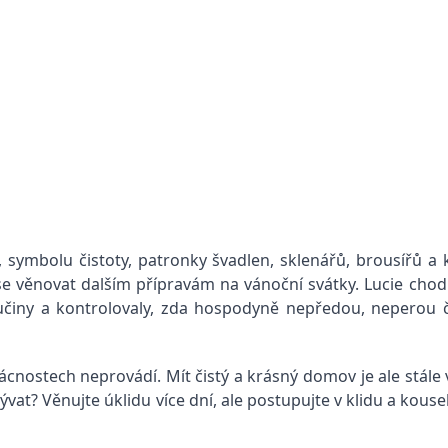
 symbolu čistoty, patronky švadlen, sklenářů, brousířů a ko
se věnovat dalším přípravám na vánoční svátky. Lucie cho
učiny a kontrolovaly, zda hospodyně nepředou, neperou či 
ácnostech neprovádí. Mít čistý a krásný domov je ale stále 
vat? Věnujte úklidu více dní, ale postupujte v klidu a kous