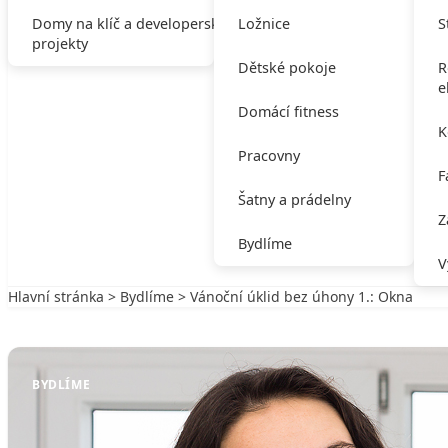
Domy na klíč a developerské
Ložnice
S
projekty
Dětské pokoje
R
e
Domácí fitness
K
Pracovny
F
Šatny a prádelny
Z
Bydlíme
V
Hlavní stránka
>
Bydlíme
> Vánoční úklid bez úhony 1.: Okna
Zpět na Bydlíme
BYDLÍME