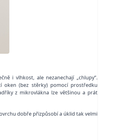
ně i vlhkost, ale nezanechají „chlupy“.
tí oken (bez stěrky) pomocí prostředku
říky z mikrovlákna lze většinou a prát
ovrchu dobře přizpůsobí a úklid tak velmi