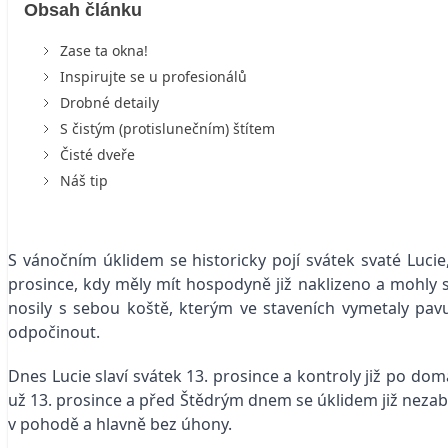
Obsah článku
Zase ta okna!
Inspirujte se u profesionálů
Drobné detaily
S čistým (protislunečním) štítem
Čisté dveře
Náš tip
S vánočním úklidem se historicky pojí svátek svaté Lucie,
prosince, kdy měly mít hospodyně již naklizeno a mohly 
nosily s sebou koště, kterým ve staveních vymetaly pav
odpočinout.
Dnes Lucie slaví svátek 13. prosince a kontroly již po dom
už 13. prosince a před Štědrým dnem se úklidem již nezabý
v pohodě a hlavně bez úhony.