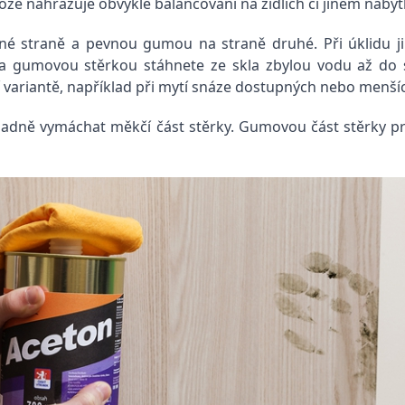
tože nahrazuje obvyklé balancování na židlích či jiném nábyt
 straně a pevnou gumou na straně druhé. Při úklidu ji
a gumovou stěrkou stáhnete ze skla zbylou vodu až do su
í variantě, například při mytí snáze dostupných nebo menší
adně vymáchat měkčí část stěrky. Gumovou část stěrky pr