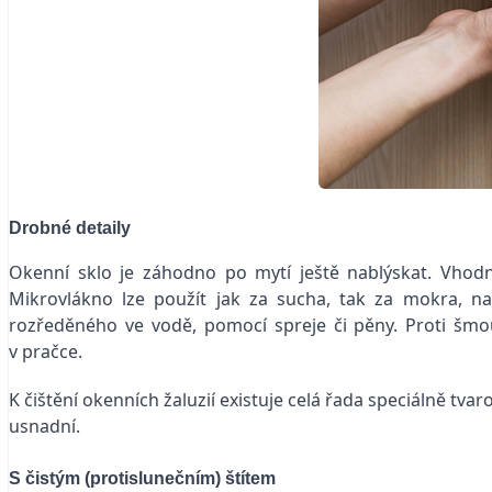
Drobné detaily
Okenní sklo je záhodno po mytí ještě nablýskat. Vhodné
Mikrovlákno lze použít jak za sucha, tak za mokra, n
rozředěného ve vodě, pomocí spreje či pěny. Proti šmo
v pračce.
K čištění okenních žaluzií existuje celá řada speciálně t
usnadní.
S čistým (protislunečním) štítem