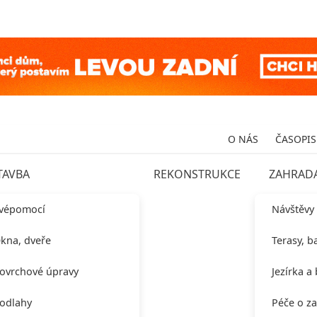
O NÁS
ČASOPIS
TAVBA
REKONSTRUKCE
ZAHRAD
vépomocí
Návštěvy
kna, dveře
Terasy, b
ovrchové úpravy
Jezírka a
odlahy
Péče o z