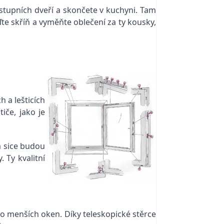
stupních dveří a skončete v kuchyni. Tam
ďte skříň a vyměňte oblečení za ty kousky,
 a lešticích
iče, jako je
a sice budou
 Ty kvalitní
ako menších oken. Díky teleskopické stěrce