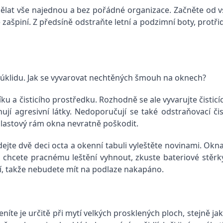
dělat vše najednou a bez pořádné organizace. Začněte od v
 zašpiní. Z předsíně odstraňte letní a podzimní boty, protři
o úklidu. Jak se vyvarovat nechtěných šmouh na oknech?
a čisticího prostředku. Rozhodně se ale vyvarujte čisticích
í agresivní látky. Nedoporučují se také odstraňovací čist
 plastový rám okna nevratně poškodit.
ejte dvě deci octa a okenní tabuli vyleštěte novinami. Okn
hcete ­pracnému leštění vyhnout, zkuste bate­riové stěrky.
í, takže nebudete mít na podlaze nakapáno.
eníte je určitě při mytí velkých prosklených ploch, stejně j