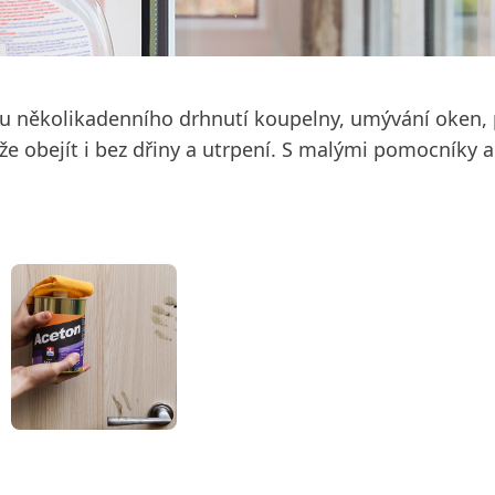
u několikadenního drhnutí koupelny, umývání oken, pr
e obejít i bez dřiny a utrpení. S malými pomocníky a