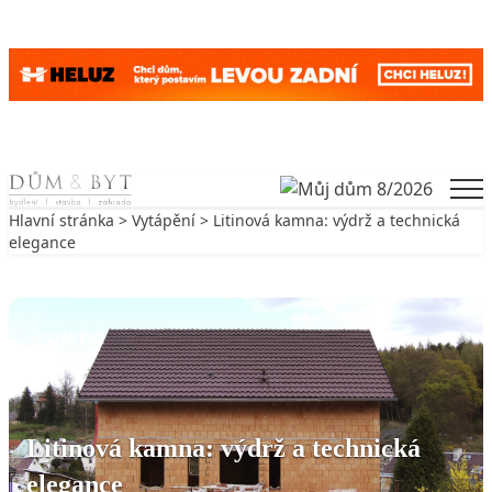
Skip to content
Men
Hlavní stránka
>
Vytápění
> Litinová kamna: výdrž a technická
elegance
Zpět na Vytápění
VYTÁPĚNÍ
Litinová kamna: výdrž a technická
elegance