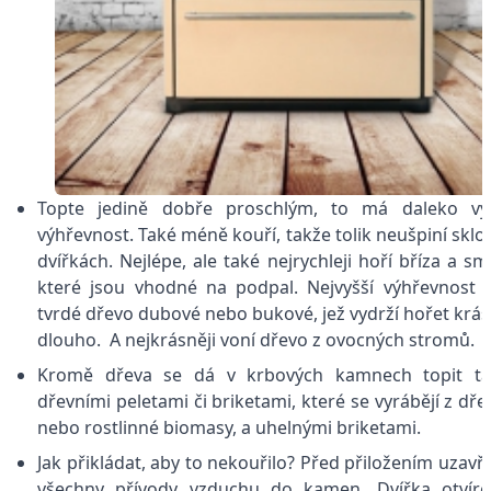
Topte jedině dobře proschlým, to má daleko vyš
výhřevnost. Také méně kouří, takže tolik neušpiní sklo
dvířkách. Nejlépe, ale také nejrychleji hoří bříza a sm
které jsou vhodné na podpal. Nejvyšší výhřevnost
tvrdé dřevo dubové nebo bukové, jež vydrží hořet krá
dlouho. A nejkrásněji voní dřevo z ovocných stromů.
Kromě dřeva se dá v krbových kamnech topit ta
dřevními peletami či briketami, které se vyrábějí z dře
nebo rostlinné biomasy, a uhelnými briketami.
Jak přikládat, aby to nekouřilo? Před přiložením uzavř
všechny přívody vzduchu do kamen. Dvířka otvíre