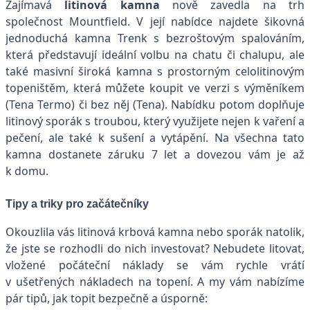
Zajímavá
litinová kamna
nově zavedla na trh
společnost Mountfield. V její nabídce najdete šikovná
jednoduchá kamna Trenk s bezroštovým spalováním,
která představují ideální volbu na chatu či chalupu, ale
také masivní široká kamna s prostorným celolitinovým
topeništěm, která můžete koupit ve verzi s výměníkem
(Tena Termo) či bez něj (Tena). Nabídku potom doplňuje
litinový sporák s troubou, který využijete nejen k vaření a
pečení, ale také k sušení a vytápění. Na všechna tato
kamna dostanete záruku 7 let a dovezou vám je až
k domu.
Tipy a triky pro začátečníky
Okouzlila vás litinová krbová kamna nebo sporák natolik,
že jste se rozhodli do nich investovat? Nebudete litovat,
vložené počáteční náklady se vám rychle vrátí
v ušetřených nákladech na topení. A my vám nabízíme
pár tipů, jak topit bezpečně a úsporně: