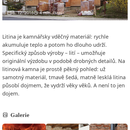
6. 12. 2016
4 min. čtení
Litina je kamnářsky vděčný materiál: rychle
akumuluje teplo a potom ho dlouho udrží.
Specifický způsob výroby – lití – umožňuje
originální výzdobu v podobě drobných detailů. Na
litinová kamna je prostě pěkný pohled: už
samotný materiál, tmavě šedá, matně lesklá litina
působí dojmem, že vydrží věky věků. A není to jen
dojem.
Galerie