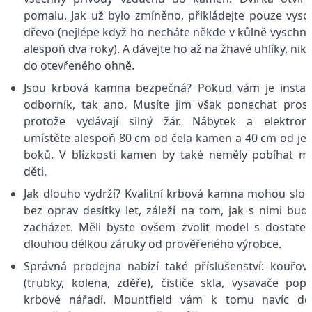
pomalu. Jak už bylo zmíněno, přikládejte pouze vysc
dřevo (nejlépe když ho necháte někde v kůlně vyschn
alespoň dva roky). A dávejte ho až na žhavé uhlíky, niko
do otevřeného ohně.
Jsou krbová kamna bezpečná? Pokud vám je instal
odborník, tak ano. Musíte jim však ponechat prost
protože vydávají silný žár. Nábytek a elektron
umístěte alespoň 80 cm od čela kamen a 40 cm od jej
boků. V blízkosti kamen by také neměly pobíhat m
děti.
Jak dlouho vydrží? Kvalitní krbová kamna mohou slou
bez oprav desítky let, záleží na tom, jak s nimi bud
zacházet. Měli byste ovšem zvolit model s dostate
dlouhou délkou záruky od prověřeného výrobce.
Správná prodejna nabízí také příslušenství: kouřov
(trubky, kolena, zděře), čističe skla, vysavače pope
krbové nářadí. Mountfield vám k tomu navíc do