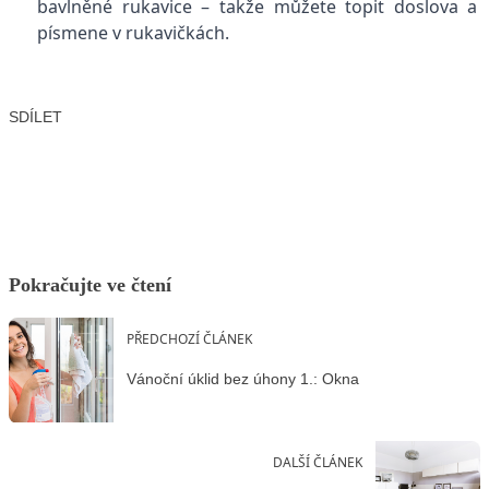
bavlněné rukavice – takže můžete topit doslova a
písmene v rukavičkách.
SDÍLET
Facebook
X
LinkedIn
Email
Pokračujte ve čtení
PŘEDCHOZÍ ČLÁNEK
Vánoční úklid bez úhony 1.: Okna
DALŠÍ ČLÁNEK