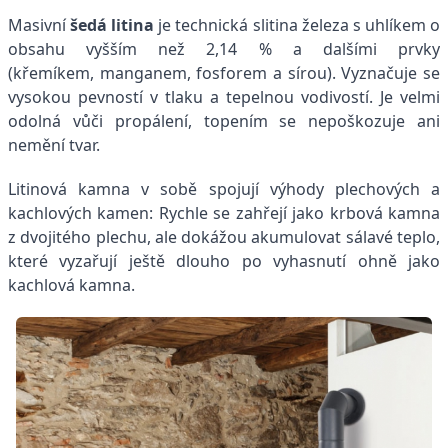
Masivní
šedá litina
je technická slitina železa s uhlíkem o
obsahu vyšším než 2,14 % a dalšími prvky
(křemíkem, manganem, fosforem a sírou). Vyznačuje se
vysokou pevností v tlaku a tepelnou vodivostí. Je velmi
odolná vůči propálení, topením se nepoškozuje ani
nemění tvar.
Litinová kamna v sobě spojují výhody plechových a
kachlových kamen: Rychle se zahřejí jako krbová kamna
z dvojitého plechu, ale dokážou akumulovat sálavé teplo,
které vyzařují ještě dlouho po vyhasnutí ohně jako
kachlová kamna.