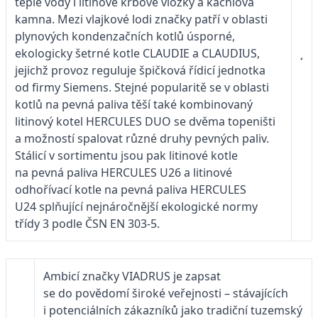
teplé vody i litinové krbové vložky a kachlová
kamna. Mezi vlajkové lodi značky patří v oblasti
plynových kondenzačních kotlů úsporné,
ekologicky šetrné kotle CLAUDIE a CLAUDIUS,
jejichž provoz reguluje špičková řídicí jednotka
od firmy Siemens. Stejné popularitě se v oblasti
kotlů na pevná paliva těší také kombinovaný
litinový kotel HERCULES DUO se dvěma topeništi
a možností spalovat různé druhy pevných paliv.
Stálicí v sortimentu jsou pak litinové kotle
na pevná paliva HERCULES U26 a litinové
odhořívací kotle na pevná paliva HERCULES
U24 splňující nejnáročnější ekologické normy
třídy 3 podle ČSN EN 303-5.
Ambicí značky VIADRUS je zapsat
se do povědomí široké veřejnosti – stávajících
i potenciálních zákazníků jako tradiční tuzemský