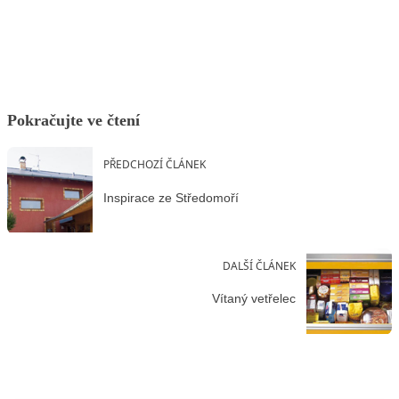
Facebook
X
LinkedIn
Email
Pokračujte ve čtení
PŘEDCHOZÍ ČLÁNEK
Inspirace ze Středomoří
DALŠÍ ČLÁNEK
Vítaný vetřelec