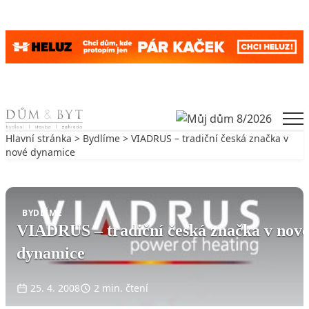
Skip to content
Men
Hlavní stránka
>
Bydlíme
> VIADRUS – tradiční česká značka v
nové dynamice
Zpět na Bydlíme
BYDLÍME
VIADRUS – tradiční česká značka v nov
dynamice
25. 4. 2008
2 min. čtení