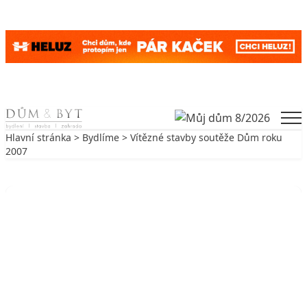
Skip to content
Men
Hlavní stránka
>
Bydlíme
> Vítězné stavby soutěže Dům roku
2007
Zpět na Bydlíme
BYDLÍME
Vítězné stavby soutěže Dům roku
2007
23. 2. 2007
3 min. čtení