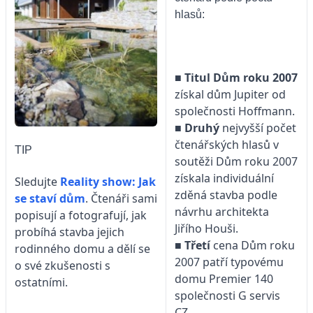
hlasů:
■
Titul Dům roku 2007
získal dům Jupiter od
společnosti Hoffmann.
■
Druhý
nejvyšší počet
čtenářských hlasů v
TIP
soutěži Dům roku 2007
získala individuální
Sledujte
Reality show: Jak
zděná stavba podle
se staví dům
. Čtenáři sami
návrhu architekta
popisují a fotografují, jak
Jiřího Houši.
probíhá stavba jejich
■
Třetí
cena Dům roku
rodinného domu a dělí se
2007 patří typovému
o své zkušenosti s
domu Premier 140
ostatními.
společnosti
G servis
CZ.