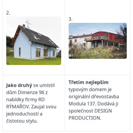
2.
3.
Třetím nejlepším
Jako druhý
se umístil
typovým domem je
dům Dimenze 96 z
originální dřevostavba
nabídky firmy
RD
Modula 137. Dodává ji
RÝMAŘOV. Zaujal svou
společnost DESIGN
jednoduchostí a
PRODUCTION.
čistotou stylu.