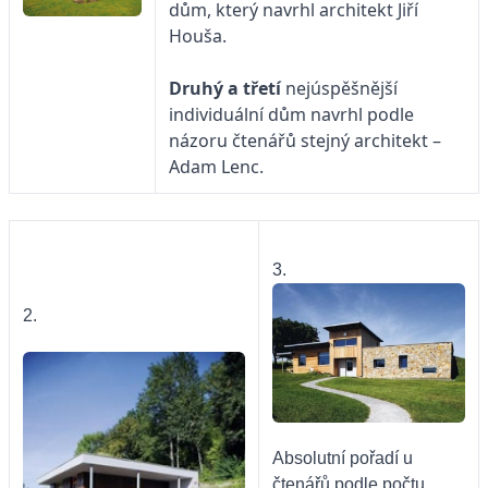
dům, který navrhl architekt Jiří
Houša.
Druhý a třetí
nejúspěšnější
individuální dům navrhl podle
názoru čtenářů stejný architekt –
Adam Lenc.
3.
2.
Absolutní pořadí u
čtenářů podle počtu