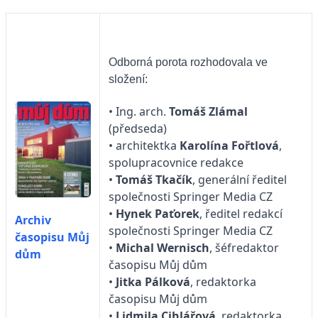
Odborná porota rozhodovala ve
složení:
• Ing. arch.
Tomáš Zlámal
(předseda)
• architektka
Karolína Fořtlová
,
spolupracovnice redakce
•
Tomáš Tkačík
, generální ředitel
společnosti Springer Media CZ
•
Hynek Paťorek
, ředitel redakcí
Archiv
společnosti Springer Media CZ
časopisu Můj
•
Michal Wernisch
, šéfredaktor
dům
časopisu Můj dům
•
Jitka Pálková
, redaktorka
časopisu Můj dům
•
Lidmila Cihlářová
, redaktorka