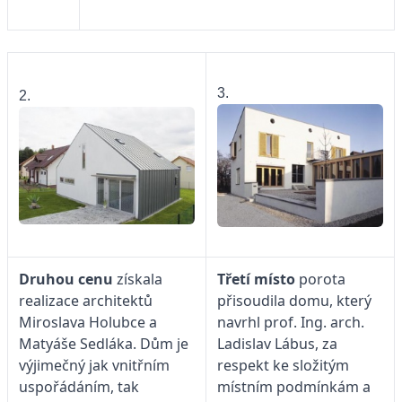
3.
2.
Druhou cenu
získala
Třetí místo
porota
realizace architektů
přisoudila domu, který
Miroslava Holubce a
navrhl prof. Ing. arch.
Matyáše Sedláka. Dům je
Ladislav Lábus, za
výjimečný jak vnitřním
respekt ke složitým
uspořádáním, tak
místním podmínkám a