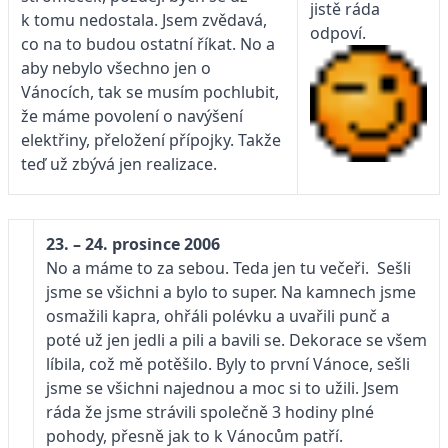
jistě ráda
k tomu nedostala. Jsem zvědavá,
odpoví.
co na to budou ostatní říkat. No a
aby nebylo všechno jen o
Vánocích, tak se musím pochlubit,
že máme povolení o navýšení
elektřiny, přeložení přípojky. Takže
teď už zbývá jen realizace.
23. – 24. prosince 2006
No a máme to za sebou. Teda jen tu večeři. Sešli
jsme se všichni a bylo to super. Na kamnech jsme
osmažili kapra, ohřáli polévku a uvařili punč a
poté už jen jedli a pili a bavili se. Dekorace se všem
líbila, což mě potěšilo. Byly to první Vánoce, sešli
jsme se všichni najednou a moc si to užili. Jsem
ráda že jsme strávili společně 3 hodiny plné
pohody, přesně jak to k Vánocům patří.