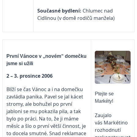
Současné bydlení:
Chlumec nad
Cidlinou (v domě rodičů manžela)
První Vánoce v „novém“ domečku
jsme si užili
2 – 3. prosince 2006
Blíží se čas Vánoc a i na domečku
Ptejte se
zavládla panika. Pavel se jal kácet
Markéty!
stromy, ale bohužel po první
jabloni se mu pokazila pila, a tak
Zaujalo
bylo po práci. Na to, že ji máme
vás Markétino
měsíc a šlo o první větší činnost, je
rozhodnutí
to docela smutné. Snad reklamace