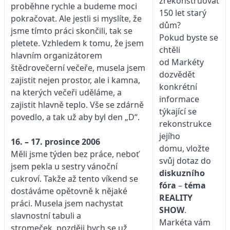
zrekonstruovat
proběhne rychle a budeme moci
150 let starý
pokračovat. Ale jestli si myslíte, že
dům?
jsme tímto práci skončili, tak se
Pokud byste se
pletete. Vzhledem k tomu, že jsem
chtěli
hlavním organizátorem
od Markéty
štědrovečerní večeře, musela jsem
dozvědět
zajistit nejen prostor, ale i kamna,
konkrétní
na kterých večeři uděláme, a
informace
zajistit hlavně teplo. Vše se zdárně
týkající se
povedlo, a tak už aby byl den „D“.
rekonstrukce
jejího
16. – 17. prosince 2006
domu, vložte
Měli jsme týden bez práce, neboť
svůj dotaz do
jsem pekla u sestry vánoční
diskuzního
cukroví. Takže až tento víkend se
fóra
–
téma
dostáváme opětovně k nějaké
REALITY
práci. Musela jsem nachystat
SHOW
.
slavnostní tabuli a
Markéta vám
stromeček, později bych se už