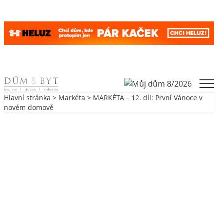
Skip to content
Men
Hlavní stránka
>
Markéta
> MARKÉTA – 12. díl: První Vánoce v
novém domově
Zpět na Markéta
MARKÉTA
MARKÉTA – 12. díl: První Vánoce v
novém domově
22. 2. 2007
4 min. čtení