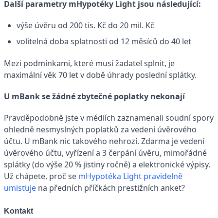
Další parametry mHypotéky Light jsou následující:
výše úvěru od 200 tis. Kč do 20 mil. Kč
volitelná doba splatnosti od 12 měsíců do 40 let
Mezi podmínkami, které musí žadatel splnit, je
maximální věk 70 let v době úhrady poslední splátky.
U mBank se žádné zbytečné poplatky nekonají
Pravděpodobně jste v médiích zaznamenali soudní spory
ohledně nesmyslných poplatků za vedení úvěrového
účtu. U mBank nic takového nehrozí. Zdarma je vedení
úvěrového účtu, vyřízení a 3 čerpání úvěru, mimořádné
splátky (do výše 20 % jistiny ročně) a elektronické výpisy.
Už chápete, proč se
mHypotéka Light pravidelně
umisťuje
na předních příčkách prestižních anket?
Kontakt