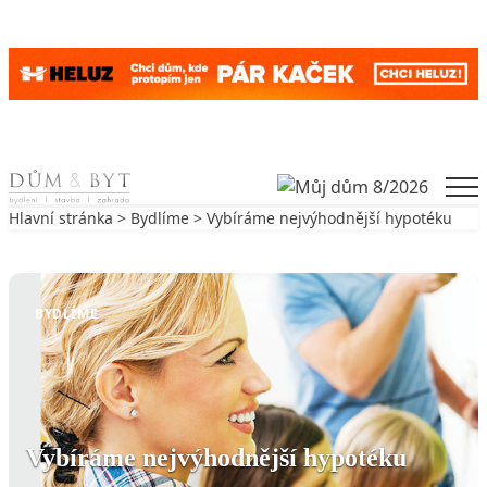
Skip to content
Men
Hlavní stránka
>
Bydlíme
> Vybíráme nejvýhodnější hypotéku
Zpět na Bydlíme
BYDLÍME
Vybíráme nejvýhodnější hypotéku