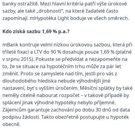
banky ostražitě. Mezi hlavní kritéria patří výše úrokové
sazby, ale také „drobnosti“, na které žadatelé často
zapomínají. mHypotéka Light boduje ve všech směrech.
Kdo získá sazbu 1,69 % p.a.?
mBank kontruje velmi nízkou úrokovou sazbou, která při
tříleté fixaci a LTV do 90 % dosahuje pouze 1,69 % (platné
v srpnu 2015). Pokuste se předvídat a nezapomeňte na
to, že se situace na hypotéčním trhu může za pár let
změnit. Proto se zamyslete nad tím, jestli pro vás z
dlouhodobého hlediska nebude výhodnější jiné
nastavení, byť s vyšším úročením. Měsíční splátky by také
neměly citelně nabourat rozpočet – v takové případě by
splácení jinak výhodné hypotéky nebylo příjemné.
Zájemcům garantuje zachování po dobu 30 dnů od data
podpisu žádosti. Takto obezřetně postupujte u hypoték
obecně.