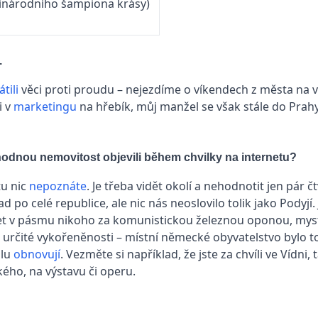
ezinárodního šampiona krásy)
.
átili
věci proti proudu – nejezdíme o víkendech z města na v
i v
marketingu
na hřebík, můj manžel se však stále do Prah
vhodnou nemovitost objevili během chvilky na internetu?
tu nic
nepoznáte
. Je třeba vidět okolí a nehodnotit jen pá
d po celé republice, ale nic nás neoslovilo tolik jako Podyjí.
et v pásmu nikoho za komunistickou železnou oponou, myst
 určité vykořeněnosti – místní německé obyvatelstvo bylo to
alu
obnovují
. Vezměte si například, že jste za chvíli ve Vídni
ého, na výstavu či operu.