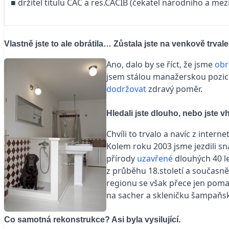
■ držitel titulu CAC a res.CACIB (čekatel národního a m
Vlastně jste to ale obrátila… Zůstala jste na venkově trvale
Ano, dalo by se říct, že jsme
obr
jsem stálou manažerskou pozic
dodržovat
zdravý poměr.
Hledali jste dlouho, nebo jste 
Chvíli to trvalo a navíc z interne
Kolem roku 2003 jsme jezdili sna
přírody
uzavřené
dlouhých 40 l
z průběhu 18.století a současně
regionu se však přece jen pom
na sacher a skleničku šampaňsk
Co samotná rekonstrukce? Asi byla vysilující.