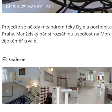
18. 3. 2015
6 min. čtení
Projeďte se někdy meandrem řeky Dyje a pochopíte, 
Prahy. Manželský pár si rozsáhlou usedlost na Mor
žije téměř trvale.
Galerie