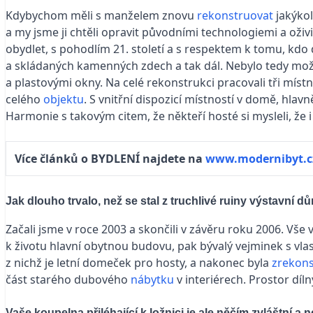
Kdybychom měli s manželem znovu
rekonstruovat
jakýko
a my jsme ji chtěli opravit původními technologiemi a oživ
obydlet, s pohodlím 21. století a s respektem k tomu, kdo 
a skládaných kamenných zdech a tak dál. Nebylo tedy mož
a plastovými okny. Na celé rekonstrukci pracovali tři míst
celého
objektu
. S vnitřní dispozicí místností v domě, hla
Harmonie s takovým citem, že někteří hosté si mysleli, ž
Více článků o BYDLENÍ najdete na
www.modernibyt.c
Jak dlouho trvalo, než se stal z truchlivé ruiny výstavní d
Začali jsme v roce 2003 a skončili v závěru roku 2006. Vše 
k životu hlavní obytnou budovu, pak bývalý vejminek s vl
z nichž je letní domeček pro hosty, a nakonec byla
zrekon
část starého dubového
nábytku
v interiérech. Prostor díl
Vaše koupelna přiléhající k ložnici je ale něčím zvláštní a