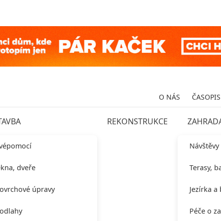
O NÁS
ČASOPIS
TAVBA
REKONSTRUKCE
ZAHRAD
vépomocí
Návštěvy
kna, dveře
Terasy, b
ovrchové úpravy
Jezírka a
odlahy
Péče o z