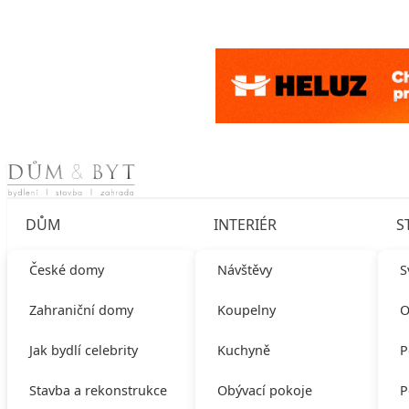
Skip to content
DŮM
INTERIÉR
S
České domy
Návštěvy
S
Zahraniční domy
Koupelny
O
Jak bydlí celebrity
Kuchyně
P
Stavba a rekonstrukce
Obývací pokoje
P