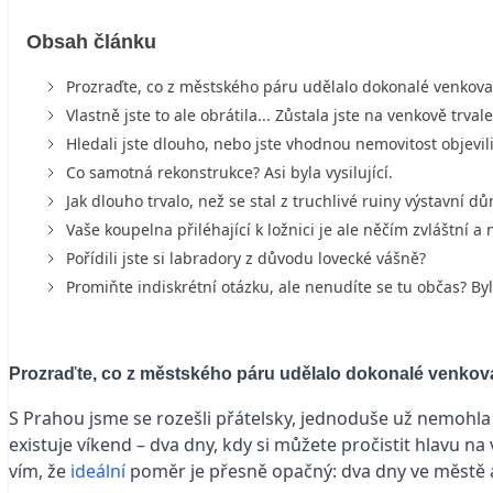
Obsah článku
Prozraďte, co z městského páru udělalo dokonalé venkova
Vlastně jste to ale obrátila... Zůstala jste na venkově trvale
Hledali jste dlouho, nebo jste vhodnou nemovitost objevil
Co samotná rekonstrukce? Asi byla vysilující.
Jak dlouho trvalo, než se stal z truchlivé ruiny výstavní d
Vaše koupelna přiléhající k ložnici je ale něčím zvláštní a 
Pořídili jste si labradory z důvodu lovecké vášně?
Promiňte indiskrétní otázku, ale nenudíte se tu občas? Byl
Prozraďte, co z městského páru udělalo dokonalé venkov
S Prahou jsme se rozešli přátelsky, jednoduše už nemohl
existuje víkend – dva dny, kdy si můžete pročistit hlavu 
vím, že
ideální
poměr je přesně opačný: dva dny ve městě a 