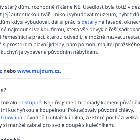
liv starý dům, rozhodně říkáme NE. Usedlost byla totiž v de
it její autentickou tvář – nikoli vybudovat muzeum, nýbrž dů
dům kdysi vybudoval, dal si práci s
detaily
na fasádě, oknech
né najmout si velkou firmu, která vše obvykle řeší sádrok
ní řemeslníci a práci, kterou odvedli, je možné nazvat zrest
vně s prostorem hlavní jídelny, nám pomohl majitel pražského
e i kuchyň je vybavená původním nábytkem.
z
nebo
www.mujdum.cz
.
ům?
vznikalo
postupně
. Nejdřív jsme z hromady kamení přiváděli
astní kuchyňkou a koupelnou. Pokračovaly původní chlévy,
struována
původně truhlářská dílna, ze které pochází velká
ny si manžel zabral pro svoje doupě s kulečníkem.
 neobvyklá…