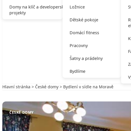
Domy na klíč a developerské
Ložnice
S
projekty
Dětské pokoje
R
e
Domácí fitness
K
Pracovny
F
Šatny a prádelny
Z
Bydlíme
V
Hlavní stránka
>
České domy
> Bydlení v sídle na Moravě
Zpět na České domy
ČESKÉ DOMY