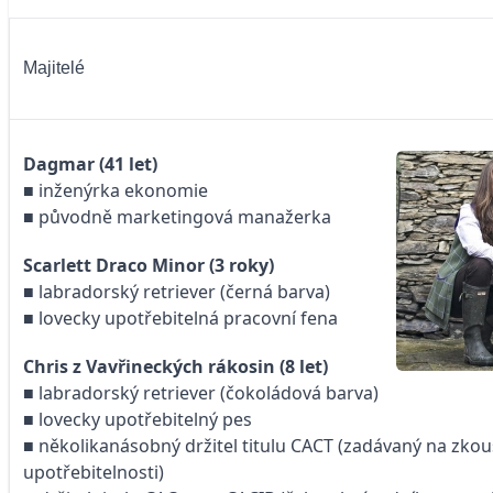
Majitelé
Dagmar (41 let)
■ inženýrka ekonomie
■ původně marketingová manažerka
Scarlett Draco Minor (3 roky)
■ labradorský retriever (černá barva)
■ lovecky upotřebitelná pracovní fena
Chris z Vavřineckých rákosin (8 let)
■ labradorský retriever (čokoládová barva)
■ lovecky upotřebitelný pes
■ několikanásobný držitel titulu CACT (zadávaný na zko
upotřebitelnosti)