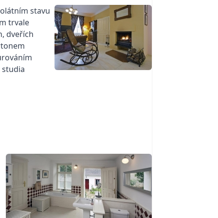
zolátním stavu
m trvale
, dveřích
artonem
aurováním
 studia