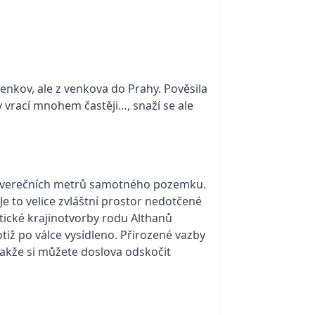
enkov, ale z venkova do Prahy. Pověsila
y vrací mnohem častěji…, snaží se ale
r čtverečních metrů samotného pozemku.
 Je to velice zvláštní prostor nedotčené
ické krajinotvorby rodu Althanů
tiž po válce vysídleno. Přirozené vazby
, takže si můžete doslova odskočit