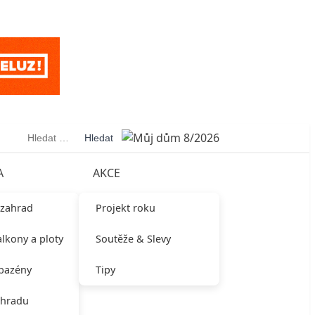
Vyhledávání
A
AKCE
 zahrad
Projekt roku
alkony a ploty
Soutěže & Slevy
 bazény
Tipy
ahradu