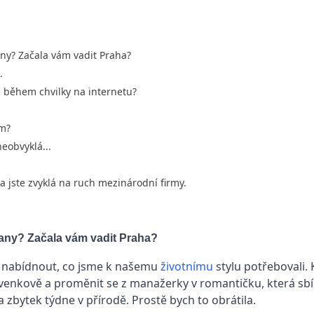
ny? Začala vám vadit Praha?
.
i během chvilky na internetu?
ům?
neobvyklá...
a jste zvyklá na ruch mezinárodní firmy.
any? Začala vám vadit Praha?
a nabídnout, co jsme k našemu
životnímu
stylu potřebovali. K
na venkově a proměnit se z manažerky v romantičku, která sbí
zbytek týdne v přírodě. Prostě bych to obrátila.