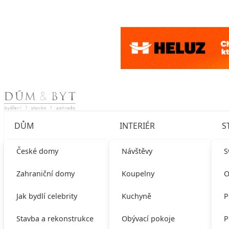
Skip to content
DŮM
INTERIÉR
S
České domy
Návštěvy
S
Zahraniční domy
Koupelny
O
Jak bydlí celebrity
Kuchyně
P
Stavba a rekonstrukce
Obývací pokoje
P