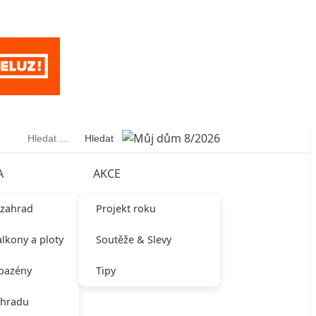
Vyhledávání
A
AKCE
 zahrad
Projekt roku
alkony a ploty
Soutěže & Slevy
 bazény
Tipy
ahradu