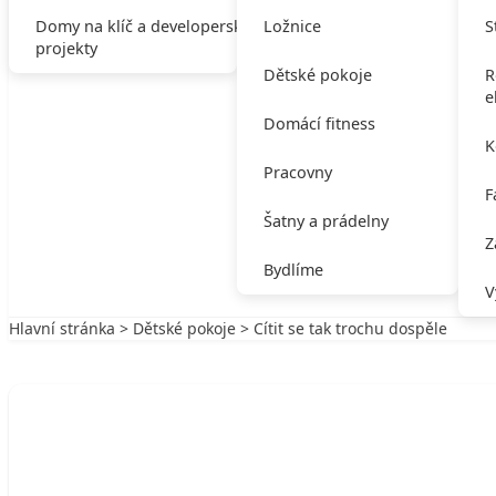
Domy na klíč a developerské
Ložnice
S
projekty
Dětské pokoje
R
e
Domácí fitness
K
Pracovny
F
Šatny a prádelny
Z
Bydlíme
V
Hlavní stránka
>
Dětské pokoje
> Cítit se tak trochu dospěle
Zpět na Dětské pokoje
DĚTSKÉ POKOJE