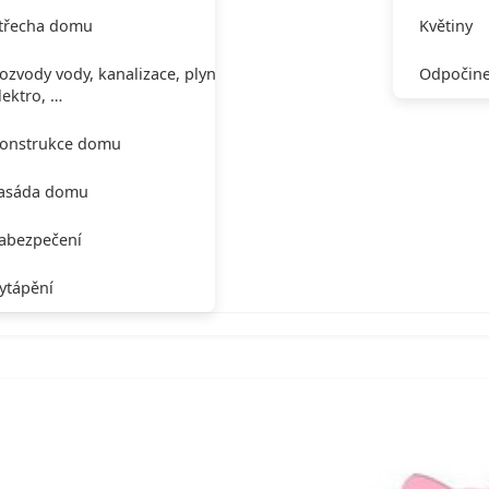
třecha domu
Květiny
ozvody vody, kanalizace, plynu,
Odpočine
lektro, …
onstrukce domu
asáda domu
abezpečení
ytápění