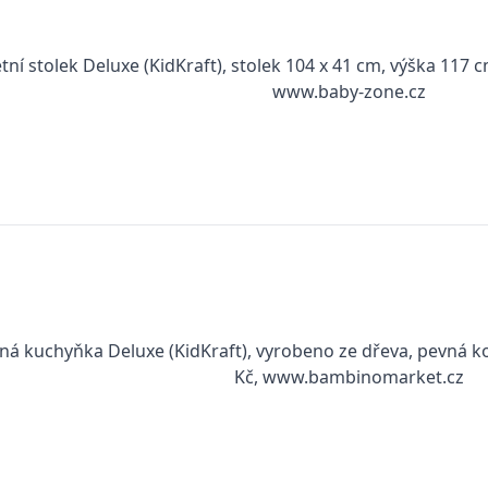
tní stolek Deluxe (KidKraft), stolek 104 x 41 cm, výška 117 c
www.baby-zone.cz
ná kuchyňka Deluxe (KidKraft), vyrobeno ze dřeva, pevná ko
Kč, www.bambinomarket.cz