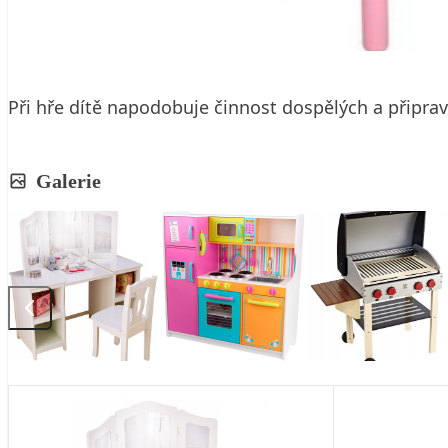
18. 3. 2015
1 min. čtení
Při hře dítě napodobuje činnost dospělých a připrav
Galerie