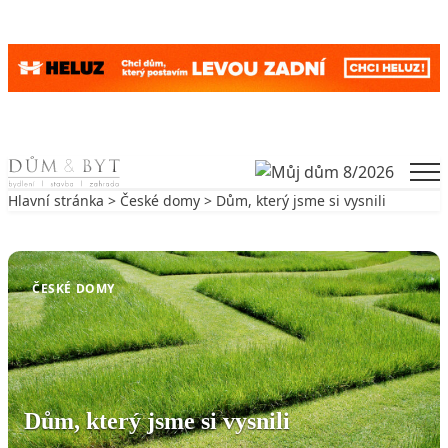
Skip to content
Men
Hlavní stránka
>
České domy
> Dům, který jsme si vysnili
Zpět na České domy
ČESKÉ DOMY
Dům, který jsme si vysnili