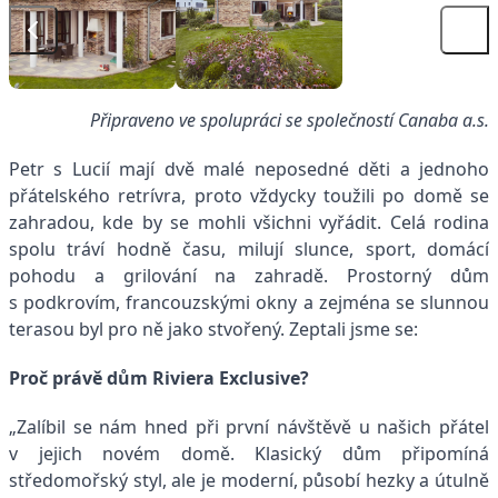
Připraveno ve spolupráci se společností Canaba a.s.
Petr s Lucií mají dvě malé neposedné děti a jednoho
přátelského retrívra, proto vždycky toužili po domě se
zahradou, kde by se mohli všichni vyřádit. Celá rodina
spolu tráví hodně času, milují slunce, sport, domácí
pohodu a grilování na zahradě. Prostorný dům
s podkrovím, francouzskými okny a zejména se slunnou
terasou byl pro ně jako stvořený. Zeptali jsme se:
Proč právě dům Riviera Exclusive?
„Zalíbil se nám hned při první návštěvě u našich přátel
v jejich novém domě. Klasický dům připomíná
středomořský styl, ale je moderní, působí hezky a útulně