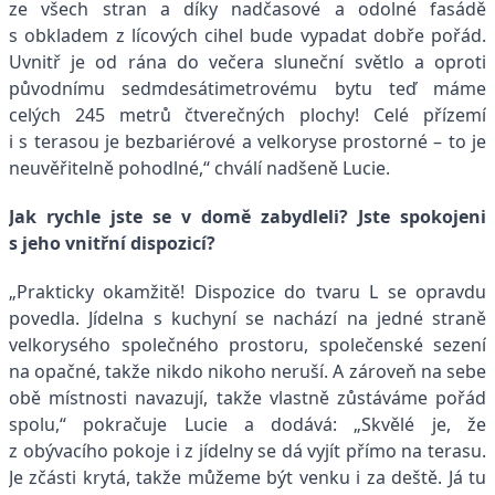
ze všech stran a díky nadčasové a odolné fasádě
s obkladem z lícových cihel bude vypadat dobře pořád.
Uvnitř je od rána do večera sluneční světlo a oproti
původnímu sedmdesátimetrovému bytu teď máme
celých 245 metrů čtverečných plochy! Celé přízemí
i s terasou je bezbariérové a velkoryse prostorné – to je
neuvěřitelně pohodlné,“ chválí nadšeně Lucie.
Jak rychle jste se v domě zabydleli? Jste spokojeni
s jeho vnitřní dispozicí?
„Prakticky okamžitě! Dispozice do tvaru L se opravdu
povedla. Jídelna s kuchyní se nachází na jedné straně
velkorysého společného prostoru, společenské sezení
na opačné, takže nikdo nikoho neruší. A zároveň na sebe
obě místnosti navazují, takže vlastně zůstáváme pořád
spolu,“ pokračuje Lucie a dodává: „Skvělé je, že
z obývacího pokoje i z jídelny se dá vyjít přímo na terasu.
Je zčásti krytá, takže můžeme být venku i za deště. Já tu