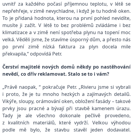
uvnitř za každého počasí příjemnou teplotu, v létě se
nepřehřeje, v zimě nevychladne, i když je tu hodně oken.
To je přidaná hodnota, kterou na první pohled nevidíte,
musíte ji zažít. V létě to bez problémů zvládáme i bez
klimatizace a v zimě není spotřeba plynu na topení moc
velká. Věděli jsme, že stavíme úsporný dům, a přesto nás
po první zimě nízká faktura za plyn docela mile
překvapila,“ odpovídá Petr.
Čerství majitelé nových domů někdy po nastěhování
nevědí, co dřív reklamovat. Stalo se to i vám?
„Právě naopak, “ pokračuje Petr. „Rivieru jsme si vybrali
i proto, že je tu mnoho hezkých a zajímavých detailů.
Vikýře, sloupy, orámování oken, obložení fasády – takové
prvky jsou pracné a bývají při stavbě kamenem úrazu.
Tady je ale všechno dokonale pečlivě provedeno,
z kvalitních materiálů, které vydrží. Velkou výhodou
podle mě bylo, že stavbu stavěl jeden dodavatel.