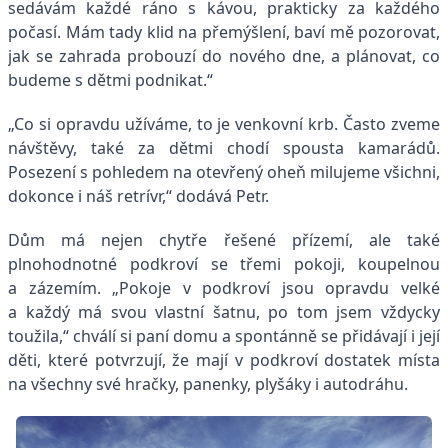
sedávám každé ráno s kávou, prakticky za každého
počasí. Mám tady klid na přemýšlení, baví mě pozorovat,
jak se zahrada probouzí do nového dne, a plánovat, co
budeme s dětmi podnikat.“
„Co si opravdu užíváme, to je venkovní krb. Často zveme
návštěvy, také za dětmi chodí spousta kamarádů.
Posezení s pohledem na otevřený oheň milujeme všichni,
dokonce i náš retrívr,“ dodává Petr.
Dům má nejen chytře řešené přízemí, ale také
plnohodnotné podkroví se třemi pokoji, koupelnou
a zázemím. „Pokoje v podkroví jsou opravdu velké
a každý má svou vlastní šatnu, po tom jsem vždycky
toužila,“ chválí si paní domu a spontánně se přidávají i její
děti, které potvrzují, že mají v podkroví dostatek místa
na všechny své hračky, panenky, plyšáky i autodráhu.