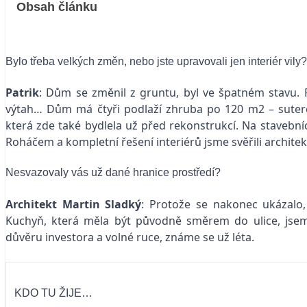
Obsah článku
Bylo třeba velkých změn, nebo jste upravovali jen interiér vily?
Patrik
: Dům se změnil z gruntu, byl ve špatném stavu. Př
výtah… Dům má čtyři podlaží zhruba po 120 m2 – suterén
která zde také bydlela už před rekonstrukcí. Na staveb
Roháčem a kompletní řešení interiérů jsme svěřili archite
Nesvazovaly vás už dané hranice prostředí?
Architekt Martin Sladký
: Protože se nakonec ukázalo, 
Kuchyň, která měla být původně směrem do ulice, jsem
důvěru investora a volné ruce, známe se už léta.
KDO TU ŽIJE…