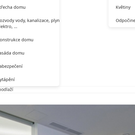
třecha domu
Květiny
ozvody vody, kanalizace, plynu,
Odpočine
lektro, …
onstrukce domu
asáda domu
abezpečení
ytápění
podlaží