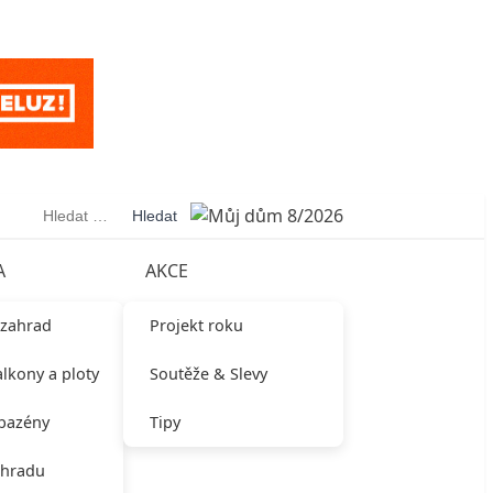
Vyhledávání
A
AKCE
 zahrad
Projekt roku
alkony a ploty
Soutěže & Slevy
 bazény
Tipy
ahradu