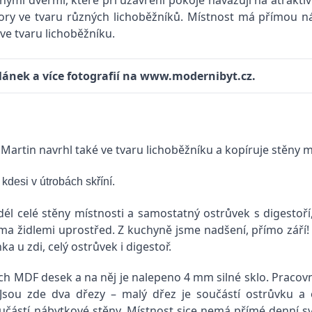
mi dveřmi, které při uzavření pokoje navazují na atraktiv
ory ve tvaru různých lichoběžníků. Místnost má přímou ná
ve tvaru lichoběžníku.
článek a více fotografií na www.modernibyt.cz.
stůl Martin navrhl také ve tvaru lichoběžníku a kopíruje stěny m
kdesi v útrobách skříní.
dél celé stěny místnosti a samostatný ostrůvek s digestoří
a židlemi uprostřed. Z kuchyně jsme nadšení, přímo září!
 u zdi, celý ostrůvek i digestoř.
ch MDF desek a na něj je nalepeno 4 mm silné sklo. Pracov
 Jsou zde dva dřezy – malý dřez je součástí ostrůvku a
oučástí nábytkové stěny. Místnost sice nemá přímé denní sv