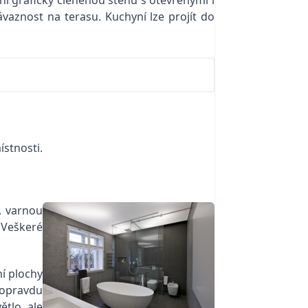
ní graficky členěnou stěnu s otevřenými i
vaznost na terasu. Kuchyní lze projít do
ístnosti.
, varnou
 Veškeré
ní plochy
 opravdu
ětlo, ale