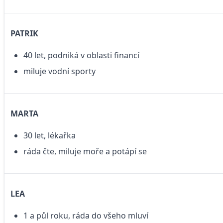
PATRIK
40 let, podniká v oblasti financí
miluje vodní sporty
MARTA
30 let, lékařka
ráda čte, miluje moře a potápí se
LEA
1 a půl roku, ráda do všeho mluví