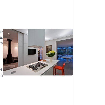
me
a,
em
i.
em