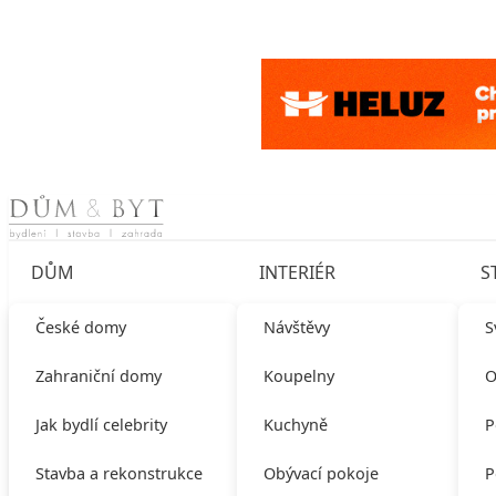
Skip to content
DŮM
INTERIÉR
S
České domy
Návštěvy
S
Zahraniční domy
Koupelny
O
Jak bydlí celebrity
Kuchyně
P
Stavba a rekonstrukce
Obývací pokoje
P