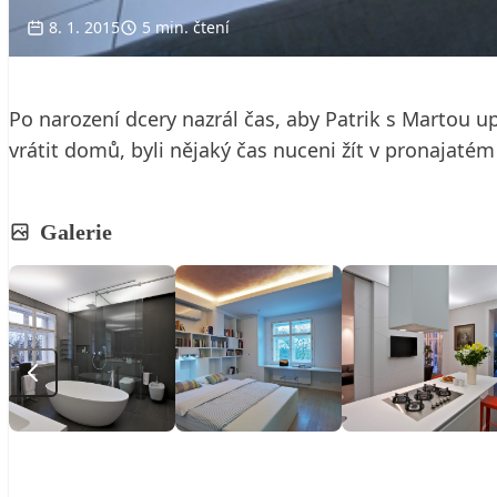
8. 1. 2015
5 min. čtení
Po narození dcery nazrál čas, aby Patrik s Martou up
vrátit domů, byli nějaký čas nuceni žít v pronajatém
Galerie