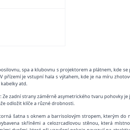
osilovnu, spa a klubovnu s projektorem a plátnem, kde se př
 V přízemí je vstupní hala s výtahem, kde je na míru zho
kabelky atd.
ý
: Ze zadní strany záměrně asymetrického tvaru pohovky je 
e odložit klíče a různé drobnosti.
storná šatna s oknem a barrisolovým stropem, kterým do m
 vybavena skříněmi a celozrcadlovou stěnou, která místno