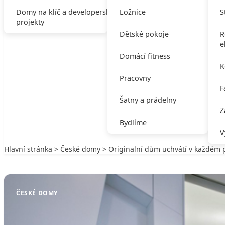
Domy na klíč a developerské
Ložnice
S
projekty
Dětské pokoje
R
e
Domácí fitness
K
Pracovny
F
Šatny a prádelny
Z
Bydlíme
V
Hlavní stránka
>
České domy
> Originalní dům uchvátí v každém 
Zpět na České domy
ČESKÉ DOMY