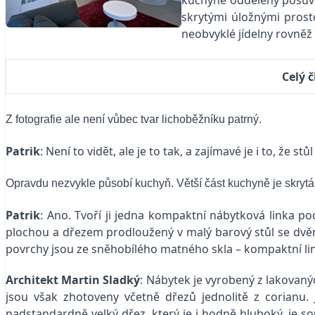
kuchyně oddělený posuvný
skrytými úložnými prost
neobvyklé jídelny rovněž 
Celý 
Z fotografie ale není vůbec tvar lichoběžníku patrný.
Patrik
: Není to vidět, ale je to tak, a zajímavé je i to, že 
Opravdu nezvykle působí kuchyň. Větší část kuchyně je skrytá 
Patrik
: Ano. Tvoří ji jedna kompaktní nábytková linka po
plochou a dřezem prodloužený v malý barový stůl se dvěm
povrchy jsou ze sněhobílého matného skla – kompaktní linka
Architekt Martin Sladký
: Nábytek je vyrobený z lakovaný
jsou však zhotoveny včetně dřezů jednolitě z corianu.
nadstandardně velký dřez, který je i hodně hluboký, je s