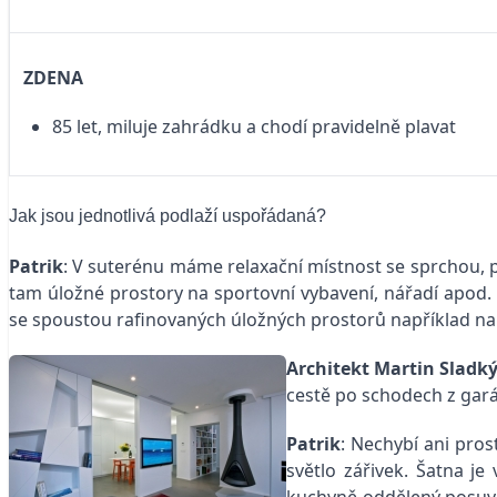
ZDENA
85 let, miluje zahrádku a chodí pravidelně plavat
Jak jsou jednotlivá podlaží uspořádaná?
Patrik
: V suterénu máme relaxační místnost se sprchou, p
tam úložné prostory na sportovní vybavení, nářadí apod.
se spoustou rafinovaných úložných prostorů například na 
Architekt Martin Sladk
cestě po schodech z garáž
Patrik
: Nechybí ani pro
světlo zářivek. Šatna je