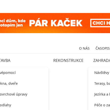
O NÁS
ČASOPIS
TAVBA
REKONSTRUKCE
ZAHRAD
vépomocí
Návštěvy
kna, dveře
Terasy, b
ovrchové úpravy
Jezírka a
odlahy
Péče o z