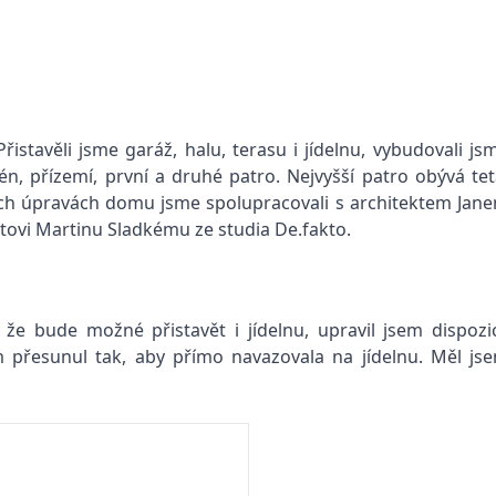
istavěli jsme garáž, halu, terasu i jídelnu, vybudovali js
, přízemí, první a druhé patro. Nejvyšší patro obývá tet
ních úpravách domu jsme spolupracovali s architektem Jan
ktovi Martinu Sladkému ze studia De.fakto.
že bude možné přistavět i jídelnu, upravil jsem dispozic
 přesunul tak, aby přímo navazovala na jídelnu. Měl js