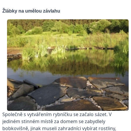
Žlábky na umělou závlahu
Společně s vytvářením rybníčku se začalo sázet. V
jediném stinném místě za domem se zabydlely
bobkovišně, jinak museli zahradníci vybírat rostliny,