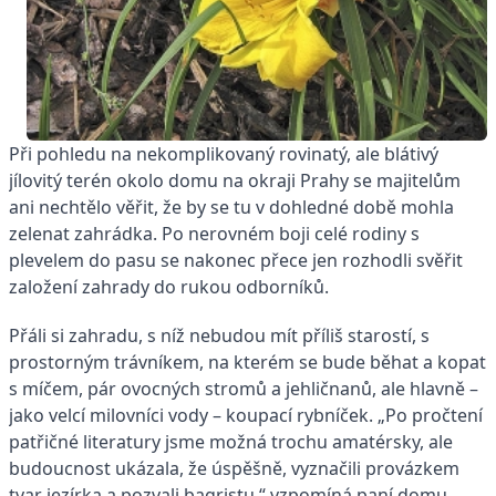
Při pohledu na nekomplikovaný rovinatý, ale blátivý
jílovitý terén okolo domu na okraji Prahy se majitelům
ani nechtělo věřit, že by se tu v dohledné době mohla
zelenat zahrádka. Po nerovném boji celé rodiny s
plevelem do pasu se nakonec přece jen rozhodli svěřit
založení zahrady do rukou odborníků.
Přáli si zahradu, s níž nebudou mít příliš starostí, s
prostorným trávníkem, na kterém se bude běhat a kopat
s míčem, pár ovocných stromů a jehličnanů, ale hlavně –
jako velcí milovníci vody – koupací rybníček. „Po pročtení
patřičné literatury jsme možná trochu amatérsky, ale
budoucnost ukázala, že úspěšně, vyznačili provázkem
tvar jezírka a pozvali bagristu,“ vzpomíná paní domu.