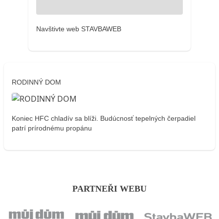
Navštivte web STAVBAWEB
RODINNÝ DOM
Koniec HFC chladív sa blíži. Budúcnosť tepelných čerpadiel
patrí prírodnému propánu
PARTNEŘI WEBU