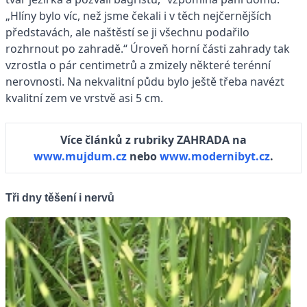
„Hlíny bylo víc, než jsme čekali i v těch nejčernějších
představách, ale naštěstí se ji všechnu podařilo
rozhrnout po zahradě.“ Úroveň horní části zahrady tak
vzrostla o pár centimetrů a zmizely některé terénní
nerovnosti. Na nekvalitní půdu bylo ještě třeba navézt
kvalitní zem ve vrstvě asi 5 cm.
Více článků z rubriky ZAHRADA na
www.mujdum.cz
nebo
www.modernibyt.cz
.
Tři dny těšení i nervů