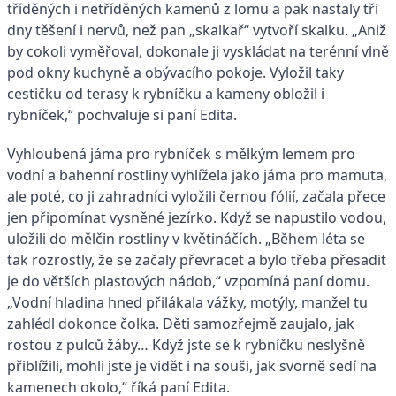
tříděných i netříděných kamenů z lomu a pak nastaly tři
dny těšení i nervů, než pan „skalkař“ vytvoří skalku. „Aniž
by cokoli vyměřoval, dokonale ji vyskládat na terénní vlně
pod okny kuchyně a obývacího pokoje. Vyložil taky
cestičku od terasy k rybníčku a kameny obložil i
rybníček,“ pochvaluje si paní Edita.
Vyhloubená jáma pro rybníček s mělkým lemem pro
vodní a bahenní rostliny vyhlížela jako jáma pro mamuta,
ale poté, co ji zahradníci vyložili černou fólií, začala přece
jen připomínat vysněné jezírko. Když se napustilo vodou,
uložili do mělčin rostliny v květináčích. „Během léta se
tak rozrostly, že se začaly převracet a bylo třeba přesadit
je do větších plastových nádob,“ vzpomíná paní domu.
„Vodní hladina hned přilákala vážky, motýly, manžel tu
zahlédl dokonce čolka. Děti samozřejmě zaujalo, jak
rostou z pulců žáby… Když jste se k rybníčku neslyšně
přiblížili, mohli jste je vidět i na souši, jak svorně sedí na
kamenech okolo,“ říká paní Edita.