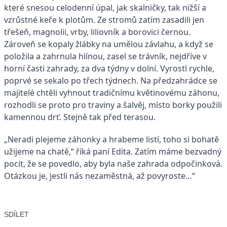
které snesou celodenní úpal, jak skalničky, tak nižší a
vzrůstné keře k plotům. Ze stromů zatím zasadili jen
třešeň, magnolii, vrby, liliovník a borovici černou.
Zároveň se kopaly žlábky na umělou závlahu, a když se
položila a zahrnula hlínou, zasel se trávník, nejdříve v
horní časti zahrady, za dva týdny v dolní. Vyrostl rychle,
poprvé se sekalo po třech týdnech. Na předzahrádce se
majitelé chtěli vyhnout tradičnímu květinovému záhonu,
rozhodli se proto pro traviny a šalvěj, místo borky použili
kamennou drť. Stejně tak před terasou.
„Neradi plejeme záhonky a hrabeme listí, toho si bohatě
užijeme na chatě,“ říká paní Edita. Zatím máme bezvadný
pocit, že se povedlo, aby byla naše zahrada odpočinková.
Otázkou je, jestli nás nezaměstná, až povyroste…“
SDÍLET