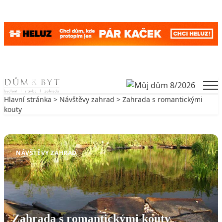
Skip to content
Men
Hlavní stránka
>
Návštěvy zahrad
> Zahrada s romantickými
kouty
Zpět na Návštěvy zahrad
NÁVŠTĚVY ZAHRAD
Zahrada s romantickými kouty