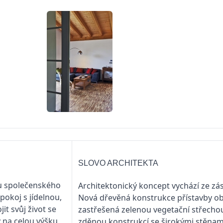
SLOVO ARCHITEKTA
hu společenského
Architektonický koncept vychází ze zása
pokoj s jídelnou,
Nová dřevěná konstrukce přístavby o
it svůj život se
zastřešená zelenou vegetační střecho
y na celou výšku
zděnou konstrukcí se širokými stěnam