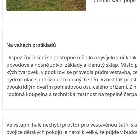
Čtenáři sami popi
Na vahách protikladů
Dispoziční řešení se postupně měnilo a vyvíjelo v několi
obvodové a nosné zdivo, základy a klenutý sklep. Místo
kých tvarovek, v podkroví se provedla půdní vestavba, c
hydroizolace podříznutím nosných stěn. Vznikl tak prost
dvoukřídlým dveřím pohledovou osu celého přízemí. Z hal
rodinná koupelna a technická místnost na tepelné čerpa
Ve vstupní hale nechybí prostor pro vestavěnou šatní sk
dvojice dětských pokojů je natolik velký, že půjde v bud