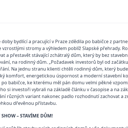
 doby bydlící a pracující v Praze zdědila po babičce z part
 vzrostlými stromy a výhledem poblíž Slapské přehrady. Roz
vat a přestavět stávající zchátralý dům, který by bez stave
ání, na rodinný dům. „Požadavek investorů byl od začátku 
 přání. Na jednu stranu klienti chtěli rodinný dům, který
ský komfort, energetickou úspornost a moderní stavební ko
u po babičce, ke kterému měl pán domu velmi pěkné vzpomín
ho si investoři vybrali na základě článku v časopise a na z
ání různých variant nakonec padlo rozhodnutí zachovat a 
lehkou dřevěnou přístavbu.
Y SHOW – STAVÍME DŮM!