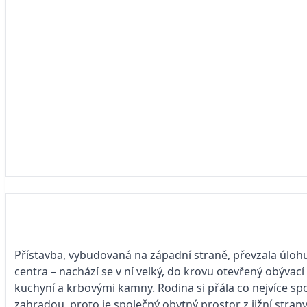
Přístavba, vybudovaná na západní straně, převzala úlo
centra – nachází se v ní velký, do krovu otevřený obývací 
kuchyní a krbovými kamny. Rodina si přála co nejvíce spoj
zahradou, proto je společný obytný prostor z jižní stran