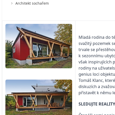
Architekt sochařem
Mladá rodina do té
svažitý pozemek se
trvale se přestěho
k sezonnímu ubytov
však inspirujících
rodiny na uživatel
genius loci objekt
Tomáš Klanc, které
diskuzích a zvažov
přistavět k němu 
SLEDUJTE
REALIT