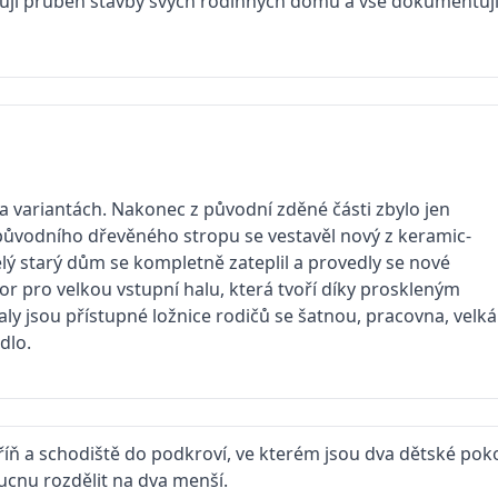
sují průběh stavby svých rodinných domů a vše dokumentují
ka variantách. Nakonec z původní zděné části zbylo jen
 původního dřevěného stropu se vestavěl nový z keramic-
elý starý dům se kompletně zateplil a provedly se nové
or pro velkou vstupní halu, která tvoří díky proskleným
y jsou přístupné ložnice rodičů se šatnou, pracovna, velká
dlo.
říň a schodiště do podkroví, ve kterém jsou dva dětské poko
oucnu rozdělit na dva menší.