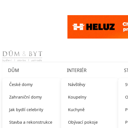
Skip to content
DŮM
INTERIÉR
S
České domy
Návštěvy
S
Zahraniční domy
Koupelny
O
Jak bydlí celebrity
Kuchyně
P
Stavba a rekonstrukce
Obývací pokoje
P