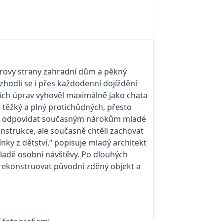
nerovy strany zahradní dům a pěkný
hodli se i přes každodenní dojíždění
bních úprav vyhověl maximálně jako chata
těžký a plný protichůdných, přesto
 bude odpovídat současným nárokům mladé
nstrukce, ale současně chtěli zachovat
ky z dětství,“ popisuje mladý architekt
ákladě osobní návštěvy. Po dlouhých
zrekonstruovat původní zděný objekt a