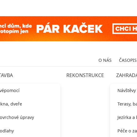
O NÁS
ČASOPIS
TAVBA
REKONSTRUKCE
ZAHRAD
vépomocí
Návštěvy
kna, dveře
Terasy, b
ovrchové úpravy
Jezírka a
odlahy
Péče o z