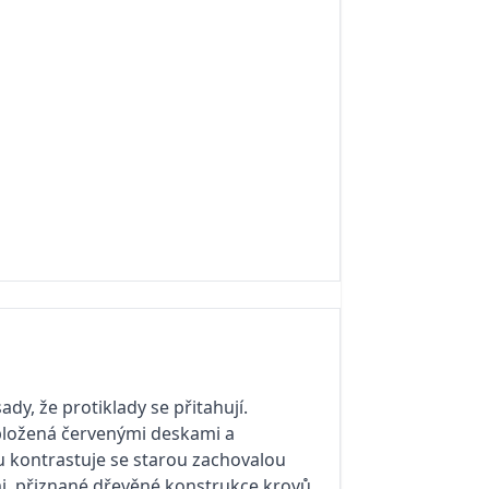
dy, že protiklady se přitahují.
bložená červenými deskami a
u kontrastuje se starou zachovalou
i, přiznané dřevěné konstrukce krovů