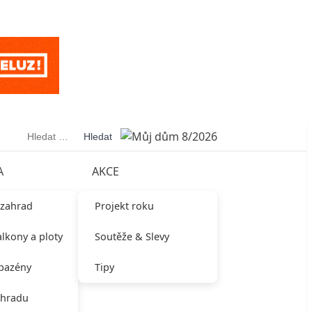
Vyhledávání
A
AKCE
 zahrad
Projekt roku
alkony a ploty
Soutěže & Slevy
 bazény
Tipy
ahradu