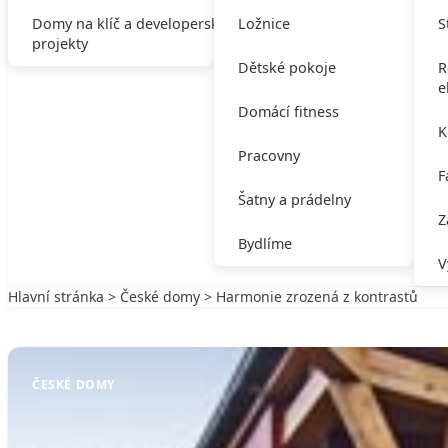
Domy na klíč a developerské
Ložnice
S
projekty
Dětské pokoje
R
e
Domácí fitness
K
Pracovny
F
Šatny a prádelny
Z
Bydlíme
V
Hlavní stránka
>
České domy
> Harmonie zrozená z kontrastů
Zpět na České domy
ČESKÉ DOMY