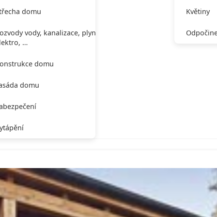
třecha domu
Květiny
ozvody vody, kanalizace, plynu,
Odpočine
lektro, …
onstrukce domu
asáda domu
abezpečení
ytápění