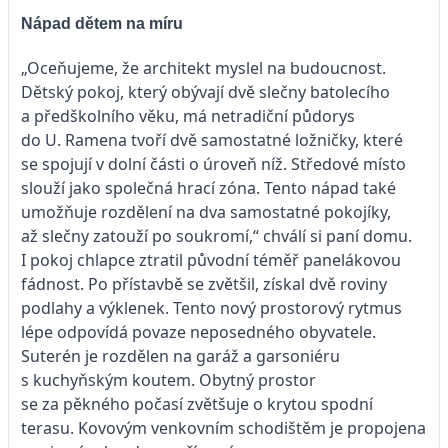
Nápad dětem na míru
„Oceňujeme, že architekt myslel na budoucnost.
Dětský pokoj, který obývají dvě slečny batolecího
a předškolního věku, má netradiční půdorys
do U. Ramena tvoří dvě samostatné ložničky, které
se spojují v dolní části o úroveň níž. Středové místo
slouží jako společná hrací zóna. Tento nápad také
umožňuje rozdělení na dva samostatné pokojíky,
až slečny zatouží po soukromí,“ chválí si paní domu.
I pokoj chlapce ztratil původní téměř panelákovou
fádnost. Po přístavbě se zvětšil, získal dvě roviny
podlahy a výklenek. Tento nový prostorový rytmus
lépe odpovídá povaze neposedného obyvatele.
Suterén je rozdělen na garáž a garsoniéru
s kuchyňským koutem. Obytný prostor
se za pěkného počasí zvětšuje o krytou spodní
terasu. Kovovým venkovním schodištěm je propojena