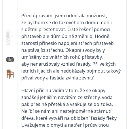
Před úpravami jsem odmítala možnost,
že bychom se do takovéhoto domu mohli
s dětmi přestěhovat. Čisté řešení pomocí
přístaveb ale dům úplně změnilo. Hodně
starostí přineslo napojení střech přístaveb
na stávající střechu. Okapní svody byly
umístěny do vnitřních rohů přístavby,
aby nenarušovaly vzhled fasády. Při velkých
letních lijácích ale nedokázaly pojmout takový
příval vody a fasáda zvlhla zevnitř.
Hlavní příčinu vidím v tom, že se okapy
zanášejí jehličím navátým ze střechy, voda
pak přes ně přetéká a vsakuje se do zdiva.
Nelíbí se nám ani nestejnoměrné stárnutí
dřeva, které vytváří na obložení fasády fleky.
Uvažujeme o omytí a natření průsvitnou