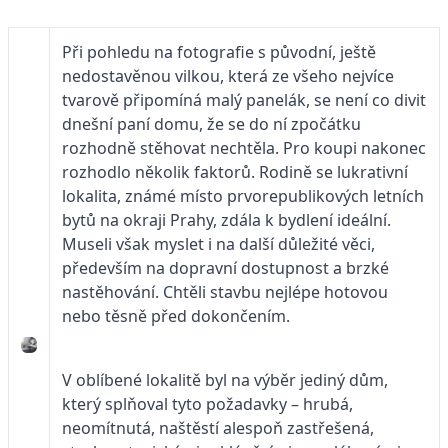
Při pohledu
na fotografie s původní, ještě
nedostavěnou vilkou, která ze všeho nejvíce
tvarově připomíná malý panelák, se není co divit
dnešní paní domu, že se do ní zpočátku
rozhodně stěhovat nechtěla. Pro koupi nakonec
rozhodlo několik faktorů. Rodině se lukrativní
lokalita, známé místo prvorepublikových letních
bytů na okraji Prahy, zdála k bydlení ideální.
Museli však myslet i na další důležité věci,
především na dopravní dostupnost a brzké
nastěhování. Chtěli stavbu nejlépe hotovou
nebo těsně před dokončením.
V oblíbené lokalitě byl na výběr jediný dům,
který splňoval tyto požadavky – hrubá,
neomítnutá, naštěstí alespoň zastřešená,