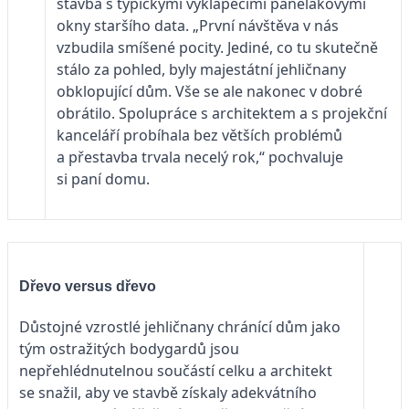
stavba s typickými vyklápěcími panelákovými
okny staršího data. „První návštěva v nás
vzbudila smíšené pocity. Jediné, co tu skutečně
stálo za pohled, byly majestátní jehličnany
obklopující dům. Vše se ale nakonec v dobré
obrátilo. Spolupráce s architektem a s projekční
kanceláří probíhala bez větších problémů
a přestavba trvala necelý rok,“ pochvaluje
si paní domu.
Dřevo versus dřevo
Důstojné vzrostlé jehličnany chránící dům jako
tým ostražitých bodygardů jsou
nepřehlédnutelnou součástí celku a architekt
se snažil, aby ve stavbě získaly adekvátního