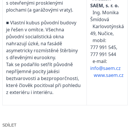
s otevřenými prosklenými
SAEM, s. r. o.
plochami (a garážovými vraty).
Ing. Monika
Šmídová
■ Vlastní kubus původní budovy
Karlovotýnská
je řešen v omítce. Všechna
49, Nučice,
původní socialistická okna
mobil:
nahrazují úzké, na fasádě
777 991 545,
asymetricky rozmístěné štěrbiny
777 991 544
s dřevěnými eurookny.
e-mail:
Tak se podařilo setřít původně
info@saem.cz
nepříjemné pocity jakési
www.saem.cz
beztvarovosti a bezproporčnosti,
které člověk pociťoval při pohledu
z exteriéru i interiéru.
SDÍLET