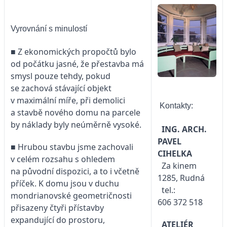
Vyrovnání s minulostí
■
Z ekonomických propočtů bylo
od počátku jasné, že přestavba má
smysl pouze tehdy, pokud
se zachová stávající objekt
v maximální míře, při demolici
Kontakty:
a stavbě nového domu na parcele
by náklady byly neúměrně vysoké.
ING. ARCH.
PAVEL
■
Hrubou stavbu jsme zachovali
CIHELKA
v celém rozsahu s ohledem
Za kinem
na původní dispozici, a to i včetně
1285, Rudná
příček. K domu jsou v duchu
tel.:
mondrianovské geometričnosti
606 372 518
přisazeny čtyři přístavby
expandující do prostoru,
ATELIÉR