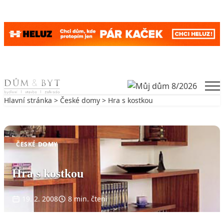
Skip to content
Men
Hlavní stránka
>
České domy
> Hra s kostkou
Zpět na České domy
ČESKÉ DOMY
Hra s kostkou
19. 2. 2008
8 min. čtení