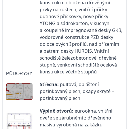
konstrukce obložena dřevěnými
prvky na roštech, vnitřní příčky
dutinové příčkovky, nové příčky
YTONG a sádrokarton, v kuchyni
a koupelně impregnované desky GKB,
vodorovné konstrukce PZD desky
do ocelových I profilů, nad přízemím
a patrem desky HURDIS. Vnitřní
schodiště železobetonové, dřevěné
stupně, venkovní schodiště ocelová
konstrukce včetně stupňů
PŮDORYSY
Střecha:
pultová, opláštění
pozinkovaný plech, okapy skryté –
pozinkovaný plech
Výplně otvorů:
eurookna, vnitřní
dveře se zárubněmi z dřevěného
masivu vyrobená na zakázku