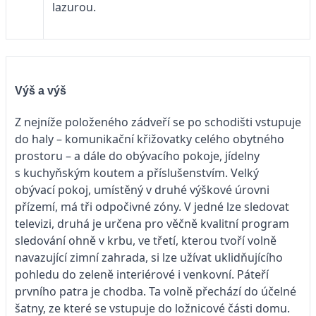
lazurou.
Výš a výš
Z nejníže položeného zádveří se po schodišti vstupuje
do haly – komunikační křižovatky celého obytného
prostoru – a dále do obývacího pokoje, jídelny
s kuchyňským koutem a příslušenstvím. Velký
obývací pokoj, umístěný v druhé výškové úrovni
přízemí, má tři odpočivné zóny. V jedné lze sledovat
televizi, druhá je určena pro věčně kvalitní program
sledování ohně v krbu, ve třetí, kterou tvoří volně
navazující zimní zahrada, si lze užívat uklidňujícího
pohledu do zeleně interiérové i venkovní. Páteří
prvního patra je chodba. Ta volně přechází do účelné
šatny, ze které se vstupuje do ložnicové části domu.