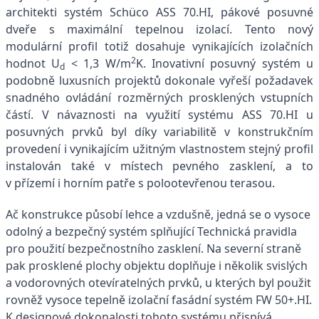
architekti systém Schüco ASS 70.HI, pákové posuvné
dveře s maximální tepelnou izolací. Tento nový
modulární profil totiž dosahuje vynikajících izolačních
2
hodnot U
< 1,3 W/m
K. Inovativní posuvný systém u
d
podobně luxusních projektů dokonale vyřeší požadavek
snadného ovládání rozměrných prosklených vstupních
částí. V návaznosti na využití systému ASS 70.HI u
posuvných prvků byl díky variabilitě v konstrukčním
provedení i vynikajícím užitným vlastnostem stejný profil
instalován také v místech pevného zasklení, a to
v přízemí i horním patře s polootevřenou terasou.
Ač konstrukce působí lehce a vzdušně, jedná se o vysoce
odolný a bezpečný systém splňující Technická pravidla
pro použití bezpečnostního zasklení. Na severní straně
pak prosklené plochy objektu doplňuje i několik svislých
a vodorovných otevíratelných prvků, u kterých byl použit
rovněž vysoce tepelně izolační fasádní systém FW 50+.HI.
K designové dokonalosti tohoto systému přispívá