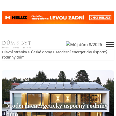
Skip to content
Men
Hlavní stránka
>
České domy
> Moderní energeticky úsporný
rodinný dům
Zpět na České domy
ČESKÉ DOMY
Moderní energeticky úsporný rodinný
dům