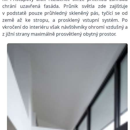
chrání uzavřená fasáda. Průnik světla zde zajišťuje
v podstatě pouze průhledný skleněný pás, tyčící se od
země až ke stropu, a prosklený vstupní systém. Po
vkročení do interiéru však návštěvníky ohromí vzdušný a
z jižní strany maximálně prosvětlený obytný prostor.