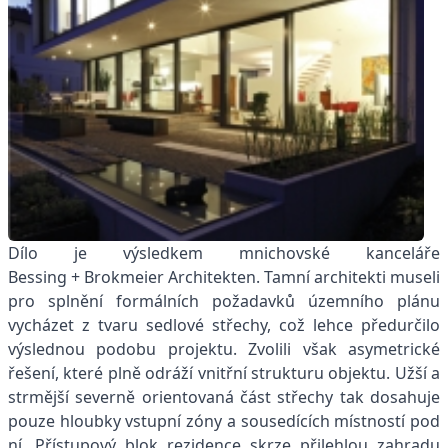
Dílo je výsledkem mnichovské kanceláře
Bessing + Brokmeier Architekten. Tamní architekti museli
pro splnění formálních požadavků územního plánu
vycházet z tvaru sedlové střechy, což lehce předurčilo
výslednou podobu projektu. Zvolili však asymetrické
řešení, které plně odráží vnitřní strukturu objektu. Užší a
strmější severně orientovaná část střechy tak dosahuje
pouze hloubky vstupní zóny a sousedících místností pod
ní. Přístupový blok rezidence skrze přilehlou zahradu