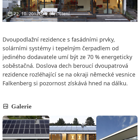
22. 10. 2012
5 min. čtení
Dvoupodlažní rezidence s fasádními prvky,
solárními systémy i tepelným čerpadlem od
jediného dodavatele umí být ze 70 % energeticky
soběstačná. Doslova dech beroucí dvoupatrová
rezidence rozléhající se na okraji německé vesnice
Falkenberg si pozornost získává hned na dálku.
Galerie