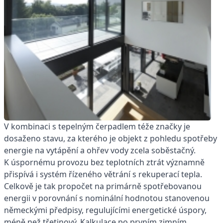
V kombinaci s tepelným čerpadlem téže značky je
dosaženo stavu, za kterého je objekt z pohledu spotřeby
energie na vytápění a ohřev vody zcela soběstačný.
K úspornému provozu bez teplotních ztrát významně
přispívá i systém řízeného větrání s rekuperací tepla.
Celkově je tak propočet na primárně spotřebovanou
energii v porovnání s nominální hodnotou stanovenou
německými předpisy, regulujícími energetické úspory,
méně než třetinový. Kalkulace po prvním zimním