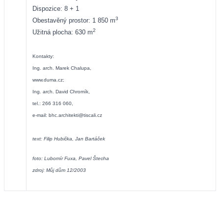
Dispozice: 8 + 1
3
Obestavěný prostor: 1 850 m
2
Užitná plocha: 630 m
Kontakty:
Ing. arch. Marek Chalupa,
www.duma.cz
;
Ing. arch. David Chromík,
tel.: 266 316 060,
e-mail:
bhc.architekti@tiscali.cz
text: Filip Hubička, Jan Bartáček
foto: Lubomír Fuxa, Pavel Štecha
zdroj: Můj dům 12/2003