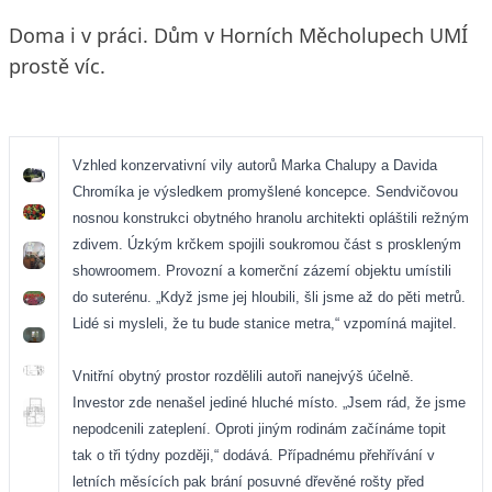
Doma i v práci. Dům v Horních Měcholupech UMÍ
prostě víc.
Vzhled konzervativní vily autorů Marka Chalupy a Davida
Chromíka je výsledkem promyšlené koncepce. Sendvičovou
nosnou konstrukci obytného hranolu architekti opláštili režným
zdivem. Úzkým krčkem spojili soukromou část s proskleným
showroomem. Provozní a komerční zázemí objektu umístili
do suterénu. „Když jsme jej hloubili, šli jsme až do pěti metrů.
Lidé si mysleli, že tu bude stanice metra,“ vzpomíná majitel.
Vnitřní obytný prostor rozdělili autoři nanejvýš účelně.
Investor zde nenašel jediné hluché místo. „Jsem rád, že jsme
nepodcenili zateplení. Oproti jiným rodinám začínáme topit
tak o tři týdny později,“ dodává. Případnému přehřívání v
letních měsících pak brání posuvné dřevěné rošty před