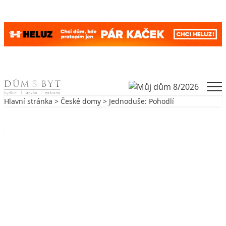
Skip to content
Men
Hlavní stránka
>
České domy
> Jednoduše: Pohodlí
Zpět na České domy
ČESKÉ DOMY
Jednoduše: Pohodlí
2. 12. 2004
2 min. čtení