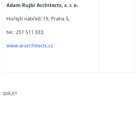
Adam Rujbr Architects, s. r. o.
Hořejší nábřeží 19, Praha 5,
tel.: 251 511 333,
www.ararchitects.cz
SDÍLET
Facebook
X
LinkedIn
Email