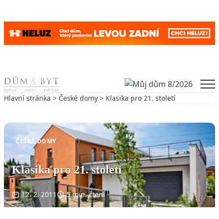
Skip to content
Men
Hlavní stránka
>
České domy
> Klasika pro 21. století
Zpět na České domy
ČESKÉ DOMY
Klasika pro 21. století
12. 2. 2011
5 min. čtení