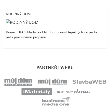
RODINNÝ DOM
Koniec HFC chladív sa blíži. Budúcnosť tepelných čerpadiel
patrí prírodnému propánu
PARTNEŘI WEBU