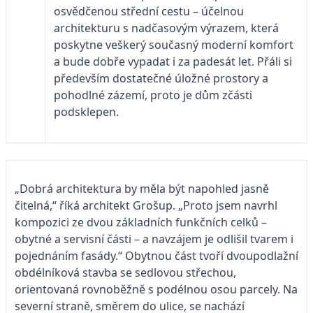
osvědčenou střední cestu – účelnou
architekturu s nadčasovým výrazem, která
poskytne veškerý současný moderní komfort
a bude dobře vypadat i za padesát let. Přáli si
především dostatečné úložné prostory a
pohodlné zázemí, proto je dům zčásti
podsklepen.
„Dobrá architektura by měla být napohled jasně
čitelná,“ říká architekt Grošup. „Proto jsem navrhl
kompozici ze dvou základních funkčních celků –
obytné a servisní části – a navzájem je odlišil tvarem i
pojednáním fasády.“ Obytnou část tvoří dvoupodlažní
obdélníková stavba se sedlovou střechou,
orientovaná rovnoběžně s podélnou osou parcely. Na
severní straně, směrem do ulice, se nachází