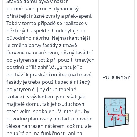
Stavba domu bývá v našich
podmínkách proces dynamický,
přinášející různé zvraty a překvapení.
Také v tomto případě se realizace v
některých aspektech odchyluje od
původního návrhu. Nejmarkantnější
je změna barvy fasády z tmavě
červené na oranžovou, běžný fasádní
polystyren se totiž při použití tmavých
odstínů příliš zahřívá, „pracuje“ a
dochází k praskání omítek (na tmavé
PŮDORYSY
fasády je třeba použít speciální šedý
polystyren či jiný druh tepelné
izolace). S výsledkem jsou však jak
majitelé domu, tak jeho „duchovní
otec“ velmi spokojeni. V interiéru byl
původně plánovaný obklad krbového
tělesa nahrazen ná­těrem, což mu ale
neubírá ani na funkčnosti, ani na