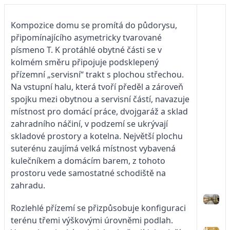
Kompozice domu se promítá do půdorysu,
připomínajícího asymetricky tvarované
písmeno T. K protáhlé obytné části se v
kolmém směru připojuje podsklepený
přízemní „servisní“ trakt s plochou střechou.
Na vstupní halu, která tvoří předěl a zároveň
spojku mezi obytnou a servisní částí, navazuje
místnost pro domácí práce, dvojgaráž a sklad
zahradního náčiní, v podzemí se ukrývají
skladové prostory a kotelna. Největší plochu
suterénu zaujímá velká místnost vybavená
kulečníkem a domácím barem, z tohoto
prostoru vede samostatné schodiště na
zahradu.
Rozlehlé přízemí se přizpůsobuje konfiguraci
terénu třemi výškovými úrovněmi podlah.