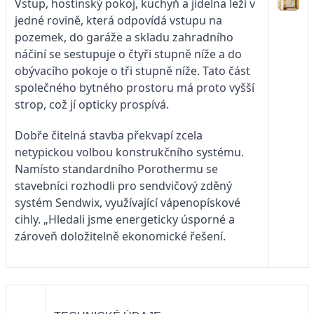
Vstup, hostinský pokoj, kuchyň a jídelna leží v
jedné rovině, která odpovídá vstupu na
pozemek, do garáže a skladu zahradního
náčiní se sestupuje o čtyři stupně níže a do
obývacího pokoje o tři stupně níže. Tato část
společného bytného prostoru má proto vyšší
strop, což jí opticky prospívá.
Dobře čitelná stavba překvapí zcela
netypickou volbou konstrukčního systému.
Namísto standardního Porothermu se
stavebníci rozhodli pro sendvičový zděný
systém Sendwix, využívající vápenopískové
cihly. „Hledali jsme energeticky úsporné a
zároveň doložitelně ekonomické řešení.