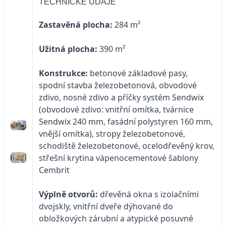
TECHNICKÉ ÚDAJE
Zastavěná plocha:
284 m²
Užitná plocha:
390 m²
Konstrukce:
betonové základové pasy,
spodní stavba železobetonová, obvodové
zdivo, nosné zdivo a příčky systém Sendwix
(obvodové zdivo: vnitřní omítka, tvárnice
Sendwix 240 mm, fasádní polystyren 160 mm,
vnější omítka), stropy železobetonové,
schodiště železobetonové, ocelodřevěný krov,
střešní krytina vápenocementové šablony
Cembrit
Výplně otvorů:
dřevěná okna s izolačními
dvojskly, vnitřní dveře dýhované do
obložkových zárubní a atypické posuvné