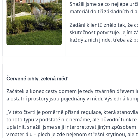
Snažili jsme se co nejlépe urč
materiál do tří základních di
Zadání klientů znělo tak, že 
skutečnost potvrzuje. Jejím 
každý z nich jinde, třeba až 
Červené cihly, zelená měď
Začátek a konec cesty domem je tedy ztvárněn dřevem iro
a ostatní prostory jsou pojednány v mědi. Výsledná ko
„V této čtvrti je poměrně přísná regulace, která stanov
tohoto typu v podstatě nic nemáme, ale původní funkce š
uplatnit, snažili jsme se ji interpretovat jiným způsobem 
v materiálu – plech je zde nejenom střešní krytinou, ale z