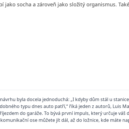
bí jako socha a zároveň jako složitý organismus. Tak
 návrhu byla docela jednoduchá: „I kdyby dům stál u stani
bného typu dnes auto patří,“ říká jeden z autorů, Luis Mar
jezdem do garáže. To bývá první impuls, který určuje váš 
 komuni­kační ose můžete jít dál, až do ložnice, kde máte n