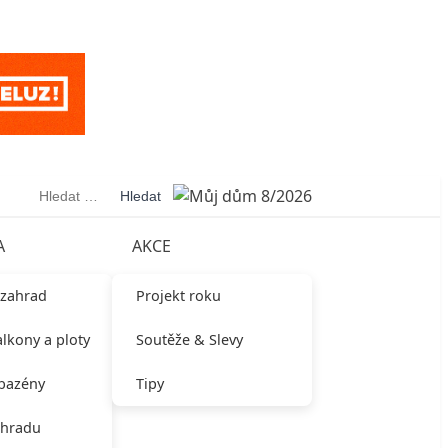
Vyhledávání
A
AKCE
 zahrad
Projekt roku
alkony a ploty
Soutěže & Slevy
 bazény
Tipy
ahradu