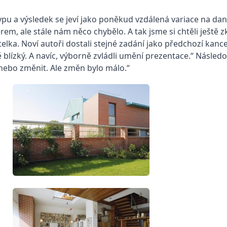
ypu a výsledek se jeví jako poněkud vzdálená variace na dané 
rem, ale stále nám něco chybělo. A tak jsme si chtěli ještě z
telka. Noví autoři dostali stejné zadání jako předchozí kance
ě blízký. A navíc, výborně zvládli umění prezentace.“ Násle
t nebo změnit. Ale změn bylo málo.“