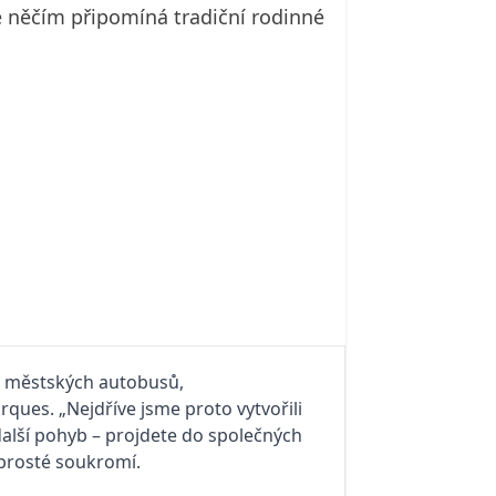
é něčím připomíná tradiční rodinné
ce městských autobusů,
ques. „Nejdříve jsme proto vytvořili
další pohyb – projdete do společných
aprosté soukromí.