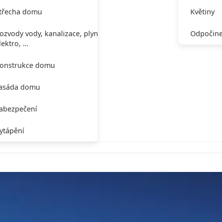
třecha domu
Květiny
ozvody vody, kanalizace, plynu,
Odpočine
lektro, …
onstrukce domu
asáda domu
abezpečení
ytápění