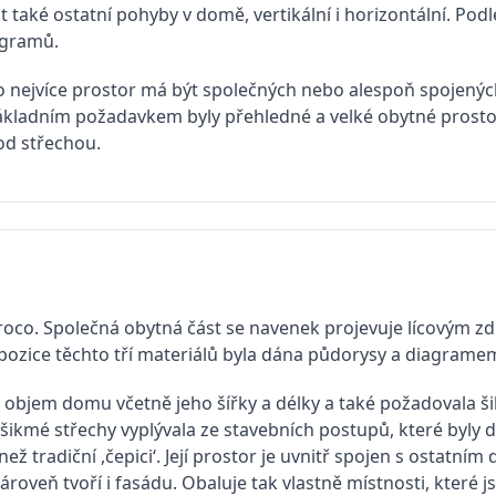
it také ostatní pohyby v domě, vertikální i horizontální. Pod
agramů.
co nejvíce prostor má být společných nebo alespoň spojených
základním požadavkem byly přehledné a velké obytné prostory
pod střechou.
co. Společná obytná část se navenek projevuje lícovým zdive
mpozice těchto tří materiálů byla dána půdorysy a diagram
ila objem domu včetně jeho šířky a délky a také požadovala 
ikmé střechy vyplývala ze stavebních postupů, které byly dř
než tradiční ,čepici‘. Její prostor je uvnitř spojen s ostatn
ároveň tvoří i fasádu. Obaluje tak vlastně místnosti, které j