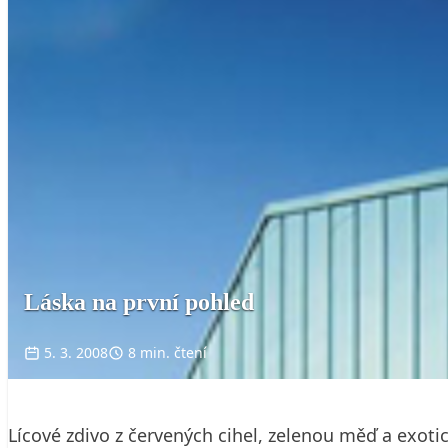
Láska na první pohled
5. 3. 2008
8 min. čtení
Lícové zdivo z červených cihel, zelenou měď a exotic