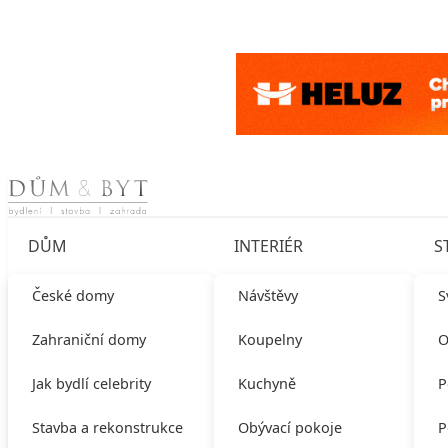
Skip to content
DŮM
INTERIÉR
S
České domy
Návštěvy
S
Zahraniční domy
Koupelny
O
Jak bydlí celebrity
Kuchyně
P
Stavba a rekonstrukce
Obývací pokoje
P