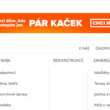
O NÁS
ČASOPIS
TAVBA
REKONSTRUKCE
ZAHRAD
vépomocí
Návštěvy
kna, dveře
Terasy, b
ovrchové úpravy
Jezírka a
odlahy
Péče o z