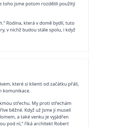
le toho jsme potom rozdělili použitý
.“ Rodina, která v domě bydlí, tuto
, v nichž budou stále spolu, i když
m, které si klienti od začátku přáli,
em komunikace.
šikmou střechu. My proti střechám
íve běžné. Když už jsme ji museli
ím domem, a také venku je vyjádřen
sou pod ní,“ říká architekt Robert