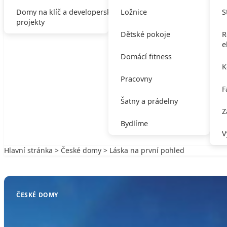
Domy na klíč a developerské
Ložnice
S
projekty
Dětské pokoje
R
e
Domácí fitness
K
Pracovny
F
Šatny a prádelny
Z
Bydlíme
V
Hlavní stránka
>
České domy
> Láska na první pohled
Zpět na České domy
ČESKÉ DOMY