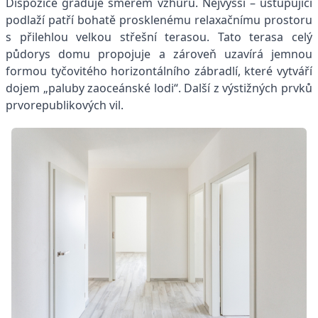
Dispozice graduje směrem vzhůru. Nejvyšší – ustupující
podlaží patří bohatě prosklenému relaxačnímu prostoru
s přilehlou velkou střešní terasou. Tato terasa celý
půdorys domu propojuje a zároveň uzavírá jemnou
formou tyčovitého horizontálního zábradlí, které vytváří
dojem „paluby zaoceánské lodi“. Další z výstižných prvků
prvorepublikových vil.