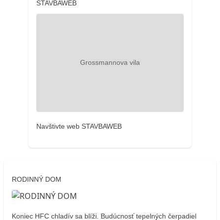
STAVBAWEB
Navštivte web STAVBAWEB
RODINNÝ DOM
Koniec HFC chladív sa blíži. Budúcnosť tepelných čerpadiel