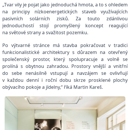
„Tvar vily je pojat jako jednoduchá hmota, a to s ohledem
na principy nízkoenergetických staveb využívajících
pasivních solárních zisků. Za touto zdánlivou
jednoduchostí stojí promyšlený koncept reagující
na světové strany a svažitost pozemku.
Po výtvarné stránce má stavba pokračovat v tradici
funkcionalistické architektury s důrazem na otevřený
společenský prostor, který spolupracuje a volně se
prolíná s obytnou zahradou. Prostory vnější a vnitřní
do sebe nenásilně vstupují a navzájem se ovlivňují
v každou denní i roční dobu skrze prosklené plochy
obývacího pokoje a jídelny,“ říká Martin Kareš.