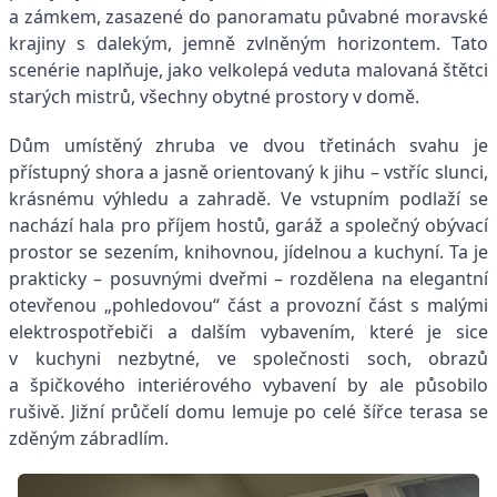
a zámkem, zasazené do panoramatu půvabné moravské
krajiny s dalekým, jemně zvlněným horizontem. Tato
scenérie naplňuje, jako velkolepá veduta malovaná štětci
starých mistrů, všechny obytné prostory v domě.
Dům umístěný zhruba ve dvou třetinách svahu je
přístupný shora a jasně orientovaný k jihu – vstříc slunci,
krásnému výhledu a zahradě. Ve vstupním podlaží se
nachází hala pro příjem hostů, garáž a společný obývací
prostor se sezením, knihovnou, jídelnou a kuchyní. Ta je
prakticky – posuvnými dveřmi – rozdělena na elegantní
otevřenou „pohledovou“ část a provozní část s malými
elektrospotřebiči a dalším vybavením, které je sice
v kuchyni nezbytné, ve společnosti soch, obrazů
a špičkového interiérového vybavení by ale působilo
rušivě. Jižní průčelí domu lemuje po celé šířce terasa se
zděným zábradlím.