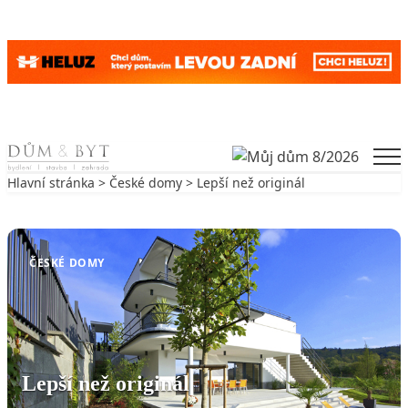
Skip to content
Men
Hlavní stránka
>
České domy
> Lepší než originál
Zpět na České domy
ČESKÉ DOMY
Lepší než originál