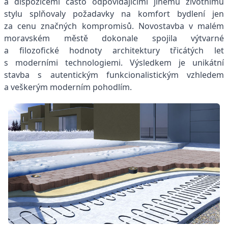
a dispozicemi často odpovídajícími jinému životnímu
stylu splňovaly požadavky na komfort bydlení jen
za cenu značných kompromisů. Novostavba v malém
moravském městě dokonale spojila výtvarné
a filozofické hodnoty architektury třicátých let
s moderními technologiemi. Výsledkem je unikátní
stavba s autentickým funkcionalistickým vzhledem
a veškerým moderním pohodlím.