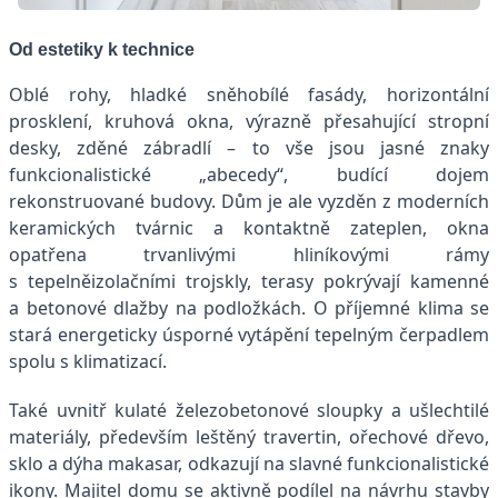
Od estetiky k technice
Oblé rohy, hladké sněhobílé fasády, horizontální
prosklení, kruhová okna, výrazně přesahující stropní
desky, zděné zábradlí – to vše jsou jasné znaky
funkcionalistické „abecedy“, budící dojem
rekonstruované budovy. Dům je ale vyzděn z moderních
keramických tvárnic a kontaktně zateplen, okna
opatřena trvanlivými hliníkovými rámy
s tepelněizolačními trojskly, terasy pokrývají kamenné
a betonové dlažby na podložkách. O příjemné klima se
stará energeticky úsporné vytápění tepelným čerpadlem
spolu s klimatizací.
Také uvnitř kulaté železobetonové sloupky a ušlechtilé
materiály, především leštěný travertin, ořechové dřevo,
sklo a dýha makasar, odkazují na slavné funkcionalistické
ikony. Majitel domu se aktivně podílel na návrhu stavby