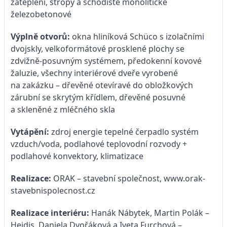
zateplení, stropy a schodiště monolitické
železobetonové
Výplně otvorů:
okna hliníková Schüco s izolačními
dvojskly, velkoformátové prosklené plochy se
zdvižně-posuvným systémem, předokenní kovové
žaluzie, všechny interiérové dveře vyrobené
na zakázku – dřevěné otevíravé do obložkových
zárubní se skrytým křídlem, dřevěné posuvné
a skleněné z mléčného skla
Vytápění:
zdroj energie tepelné čerpadlo systém
vzduch/voda, podlahové teplovodní rozvody +
podlahové konvektory, klimatizace
Realizace:
ORAK – stavební společnost,
www.orak-
stavebnispolecnost.cz
Realizace interiéru:
Hanák Nábytek, Martin Polák –
Heidis, Daniela Dvořáková a Iveta Furchová –