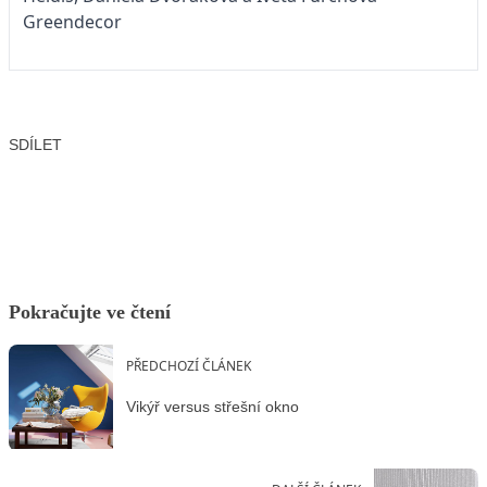
Greendecor
SDÍLET
Facebook
X
LinkedIn
Email
Pokračujte ve čtení
PŘEDCHOZÍ ČLÁNEK
Vikýř versus střešní okno