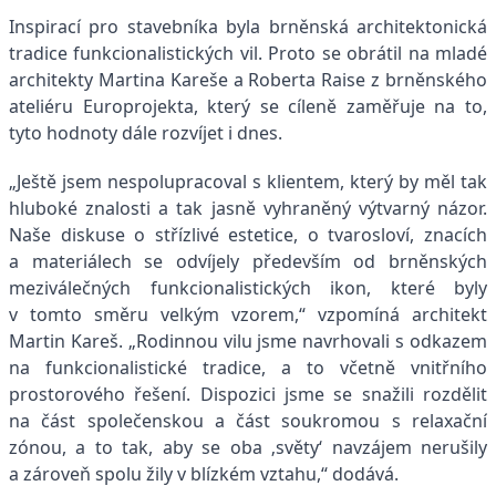
Inspirací pro stavebníka byla brněnská architektonická
tradice funkcionalistických vil. Proto se obrátil na mladé
architekty Martina Kareše a Roberta Raise z brněnského
ateliéru Europrojekta, který se cíleně zaměřuje na to,
tyto hodnoty dále rozvíjet i dnes.
„Ještě jsem nespolupracoval s klientem, který by měl tak
hluboké znalosti a tak jasně vyhraněný výtvarný názor.
Naše diskuse o střízlivé estetice, o tvarosloví, znacích
a materiálech se odvíjely především od brněnských
meziválečných funkcionalistických ikon, které byly
v tomto směru velkým vzorem,“ vzpomíná architekt
Martin Kareš. „Rodinnou vilu jsme navrhovali s odkazem
na funkcionalistické tradice, a to včetně vnitřního
prostorového řešení. Dispozici jsme se snažili rozdělit
na část společenskou a část soukromou s relaxační
zónou, a to tak, aby se oba ‚světy‘ navzájem nerušily
a zároveň spolu žily v blízkém vztahu,“ dodává.