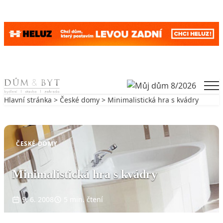
Skip to content
Men
Hlavní stránka
>
České domy
> Minimalistická hra s kvádry
Zpět na České domy
ČESKÉ DOMY
Minimalistická hra s kvádry
9. 6. 2008
5 min. čtení