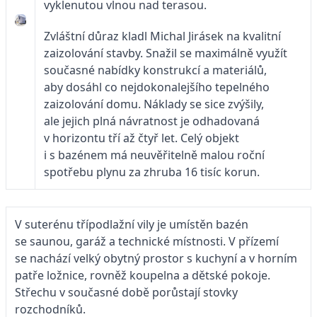
vyklenutou vlnou nad terasou.
Zvláštní důraz kladl Michal Jirásek na kvalitní
zaizolování stavby. Snažil se maximálně využít
současné nabídky konstrukcí a materiálů,
aby dosáhl co nejdokonalejšího tepelného
zaizolování domu. Náklady se sice zvýšily,
ale jejich plná návratnost je odhadovaná
v horizontu tří až čtyř let. Celý objekt
i s bazénem má neuvěřitelně malou roční
spotřebu plynu za zhruba 16 tisíc korun.
V suterénu třípodlažní vily je umístěn bazén
se saunou, garáž a technické místnosti. V přízemí
se nachází velký obytný prostor s kuchyní a v horním
patře ložnice, rovněž koupelna a dětské pokoje.
Střechu v současné době porůstají stovky
rozchodníků.