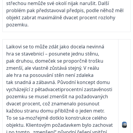
střechou nemůže své okolí nijak narušit. Další
problém pak představoval předpis, podle něhož měl
objekt zabrat maximálně dvacet procent rozlohy
pozemku.
Laikovi se to může zdát jako docela ne­vinná
hra se stavebnicí – posunete jednu stěnu,
pak druhou, domeček se proporčně trošku
zmenší, ale vlastně zůstává stejný. V reálu
ale hra na posouvání stěn není zdaleka
tak snadná a zábavná. Původní koncept domu
vycházející z pětadvace­tiprocentní za­sta­věnosti
pozemku se musel zmenšit na požadovaných
dvacet procent, což znamenalo posunout
každou stranu domu přibližně o jeden metr.
To se sa-mozřejmě dotklo konstrukce ce­lého
objektu. Klientovým požadavkem bylo zachovat
i po tomto „zmenšení“ původní řešení vnitřní