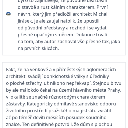
byl o to zajímavější, že původně uvažovali
o stavbě s rustikálním charakterem. První
návrh, který jim předložil architekt Michal
Jirásek, je ale zaujal natolik, že upustili
od původní představy a rozhodli se vydat
přesně opačným směrem. Dokonce trvali
na tom, aby autor zachoval vše přesně tak, jako
na prvních skicách.
Fakt, že na venkově a v příměstských aglomeracích
architekti svádějí donki­chot­ské války s úředníky
o ploché střechy, už nikoho nepřekvapí. Stejnou bitvu
by ale málokdo čekal na území hlavního města Prahy,
v lokalitě se značně různorodým charakterem
zástavby. Kategoricky odmítavé stanovisko odboru
životního prostředí pražského magistrátu zvrátil
až po téměř devíti měsících posudek soudního
znalce. Ten definitivně potvrdil, že dům s plochou