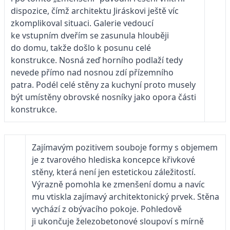
dispozice, čímž architektu Jiráskovi ještě víc
zkomplikoval situaci. Galerie vedoucí
ke vstupním dveřím se zasunula hlouběji
do domu, takže došlo k posunu celé
konstrukce. Nosná zeď horního podlaží tedy
nevede přímo nad nosnou zdí přízemního
patra. Podél celé stěny za kuchyní proto musely
být umístě­ny obrovské nosníky jako opora části
konstrukce.
Zajímavým pozitivem souboje formy s ob­jemem
je z tvarového hlediska koncepce křivkové
stěny, která není jen estetickou záležitostí.
Výrazně pomohla ke zmen­šení domu a navíc
mu vtiskla zajímavý architektonický prvek. Stěna
vychází z obývacího pokoje. Pohledově
ji ukončuje železobetonové sloupoví s mírně