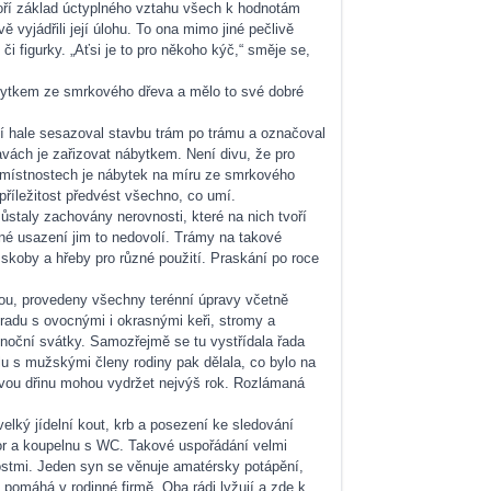
tvoří základ úctyplného vztahu všech k hodnotám
vyjádřili její úlohu. To ona mimo jiné pečlivě
i figurky. „Aťsi je to pro někoho kýč,“ směje se,
nábytkem ze smrkového dřeva a mělo to své dobré
žní hale sesazoval stavbu trám po trámu a označoval
avách je zařizovat nábytkem. Není divu, že pro
ch místnostech je nábytek na míru ze smrkového
příležitost předvést všechno, co umí.
ůstaly zachovány nerovnosti, které na nich tvoří
vné usazení jim to nedovolí. Trámy na takové
 skoby a hřeby pro různé použití. Praskání po roce
hou, provedeny všechny terénní úpravy včetně
radu s ovocnými i okrasnými keři, stromy a
konoční svátky. Samozřejmě se tu vystřídala řada
lu s mužskými členy rodiny pak dělala, co bylo na
kovou dřinu mohou vydržet nejvýš rok. Rozlámaná
elký jídelní kout, krb a posezení ke sledování
tor a koupelnu s WC. Takové uspořádání velmi
nostmi. Jeden syn se věnuje amatérsky potápění,
 pomáhá v rodinné firmě. Oba rádi lyžují a zde k