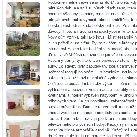
Rodokmen jedné větve sahá až do 14. století, kdy 
minulých dob, ale spíš tu působí duch ženy, která 
opatruje všechny památky na milé, dnes už nežijíc
„ale jak bych mohla vyhodit tohohle andělíčka, k
Horské prostředí si žádá horský příbytek. Po sta
důvody. Proto ani trochu nezapochybovali o tom, že
Nový dům vznikal tak jako kdysi. Mistr tesařský n
jejich pořadí a umístění. Byl to zvláštní a krásn
interiér byl zvolen také tradiční venkovský styl,
dřeva, z větší části upraveného jen včelím voskem
Všechny trámy, ty, které tvoří obvodové stěny, i 
suky. Do stavby byly zabudovány zcela čerstvé, ne
uvěznění reagují po svém — s hrozivými zvuky pras
ustane a pak už stavba nehlučně vydechuje sladc
Celá rodina podala fantastický výkon — během jed
vyhloubení a obezdění vodní nádrže, rozlehlý poz
květinami, a interiér vybaven nábytkem. V únoru r
odborných firem. Jejich koordinaci, zabezpečován
stavbě právě třeba. Dům se teprve rodil a ona už
záda a vysílené ruce často odmítaly poslouchat a 
Teď už třetím rokem užívají plody oné šílené doby
televize nebo pro poslech hudby. Každý syn má na
prospívá klidné atmosféře v rodině. Každý má své 
druhý preferuje jízdu na motorce, jeden se učí hrá