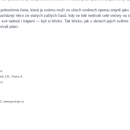
a pohostinná žena, která je svému muži ve všech směrech oporou stejně jako 
nacházejí něco ze starých zašlých časů, kdy se lidé nedívali celé večery na s
é radosti i trápení — byli si blízko. Tak blízko, jak v oknech jejich světnic 
ívali ptáci.
od,
ská 131, Praha 6,
cz;
62; www.gorenje.cz