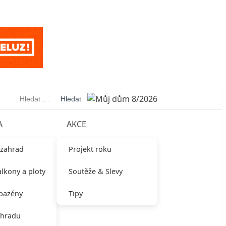
Vyhledávání
A
AKCE
 zahrad
Projekt roku
alkony a ploty
Soutěže & Slevy
 bazény
Tipy
ahradu