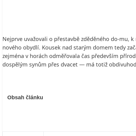
9. 5. 2002
6 min. čtení
Nejprve uvažovali o přestavbě zděděného do-mu, k n
nového obydlí. Kousek nad starým domem tedy začali 
zejména v horách odměřovala čas především příroda
dospělým synům přes dvacet — má totiž obdivuhodně
Obsah článku