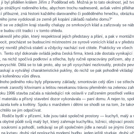
jí byl přidělen králem Jiřím z Poděbrad erb. Možná je to tato okolnost, jež 
je strážkyní rodinného krbu, abychom trochu nadneseně, avšak velmi přiléhavě 
í příbuzné, zná historii každého darovaného či poděděného hrnečku, obrázku č
terého jsme vydolovali ze země při kopání základů našeho domu?“
letí se ve zdejším kraji stavěly chalupy ze smrkových klád a zařizovaly se 
 budou ctít tradici i v tomto ohledu.
akreslil jeho plán, který respektoval jejich představy a přání, a pak v montá
ý pocit, procházet se budoucími místnostmi ze syrově vonících klád a v předst
 který rovněž přežívá staletí a vždycky nachází své ctitele. Prakticky ve vše
. Tento styl dokonale ovládá jedna česká firma, která zde dostala vynikající 
ty, na nichž spočívá podkroví a střecha, byly ručně opracovány pořízem, aby z
vyschlé. Dělá se to tak proto, aby se při vysychání nezkroutily, protože pe
kají a vytvářejí charakteristické pukliny, do nichž se pak pohodlně vkládají
e kořeněnou vůni dřeva.
noho jediného roku byly připraveny základy, smontován celý dům i se střec
emek zarostlý křovinami a letitou nesekanou trávou přeměněn na zelenou zah
oku 1996 stavba začala a následující rok oslavili v zařízeném prostředí veli
í materiálu a přísný stavební dozor vykonávala — paní domu. A nejen to, spo
 sázela keře a květiny. Spolu s manželem i dětmi se shodli se na tom, že ta
chtělo se jim odpočívat.
. Rodiče bydlí v přízemí, kde jsou také společné prostory — kuchyň, malý a v
 obytné půdě svůj malý byt, který zahrnuje kuchyňku, ložnici, obývací pros
soukromí a pohodlí, setkávají se při společném jídle a neruší se jinými čin
t na kytaru, druhý rád poslouchá moderní hudbu, jeden ještě studuje, druhý už