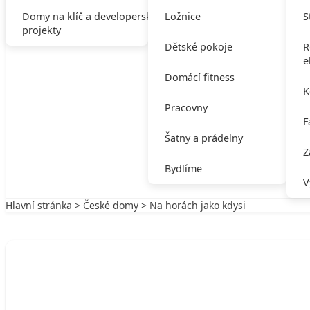
Domy na klíč a developerské
Ložnice
S
projekty
Dětské pokoje
R
e
Domácí fitness
K
Pracovny
F
Šatny a prádelny
Z
Bydlíme
V
Hlavní stránka
>
České domy
> Na horách jako kdysi
Zpět na České domy
ČESKÉ DOMY
Na horách jako kdysi