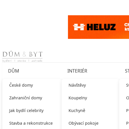
Skip to content
DŮM
INTERIÉR
S
České domy
Návštěvy
S
Zahraniční domy
Koupelny
O
Jak bydlí celebrity
Kuchyně
P
Stavba a rekonstrukce
Obývací pokoje
P