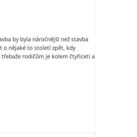
avba by byla náročnější než stavba
 o nějaké to století zpět, kdy
třebaže rodičům je kolem čtyřiceti a