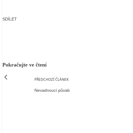
SDÍLET
Facebook
X
LinkedIn
Email
Pokračujte ve čtení
PŘEDCHOZÍ ČLÁNEK
Nevadnoucí půvab