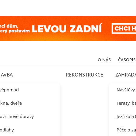
O NÁS
ČASOPIS
TAVBA
REKONSTRUKCE
ZAHRAD
vépomocí
Návštěvy
kna, dveře
Terasy, b
ovrchové úpravy
Jezírka a
odlahy
Péče o z