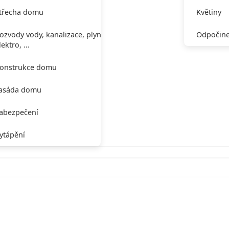
třecha domu
Květiny
ozvody vody, kanalizace, plynu,
Odpočine
lektro, …
onstrukce domu
asáda domu
abezpečení
ytápění