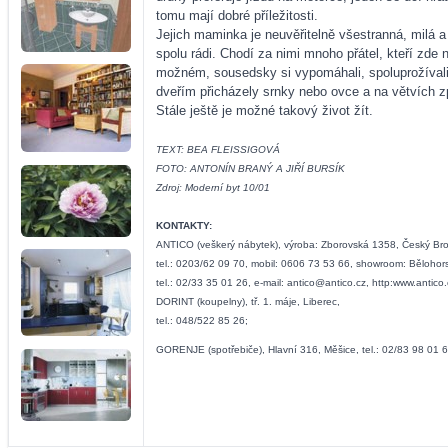
tomu mají dobré příležitosti.
Jejich maminka je neuvěřitelně všestranná, milá 
spolu rádi. Chodí za nimi mnoho přátel, kteří zde 
možném, sousedsky si vypomáhali, spoluprožívali sv
dveřím přicházely srnky nebo ovce a na větvích zp
Stále ještě je možné takový život žít.
TEXT: BEA FLEISSIGOVÁ
FOTO: ANTONÍN BRANÝ A JIŘÍ BURSÍK
Zdroj: Moderní byt 10/01
KONTAKTY:
ANTICO (veškerý nábytek), výroba: Zborovská 1358, Český Br
tel.: 0203/62 09 70, mobil: 0606 73 53 66, showroom: Bělohor
tel.: 02/33 35 01 26, e-mail: antico@antico.cz, http:www.antico.
DORINT (koupelny), tř. 1. máje, Liberec,
tel.: 048/522 85 26;
GORENJE (spotřebiče), Hlavní 316, Měšice, tel.: 02/83 98 01 