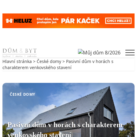
Skip to content
Men
Hlavní stránka
>
České domy
> Pasivní dům v horách s
charakterem venkovského stavení
Zpět na České domy
ČESKÉ DOMY
Pasivní dům v horách s charakterem
venkovského stavení