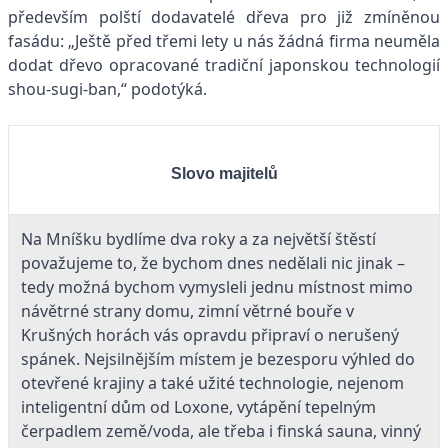
především polští dodavatelé dřeva pro již zmíněnou
fasádu: „Ještě před třemi lety u nás žádná firma neuměla
dodat dřevo opracované tradiční japonskou technologií
shou-sugi-ban,“ podotýká.
Slovo majitelů
Na Mníšku bydlíme dva roky a za největší štěstí
považujeme to, že bychom dnes nedělali nic jinak –
tedy možná bychom vymysleli jednu místnost mimo
návětrné strany domu, zimní větrné bouře v
Krušných horách vás opravdu připraví o nerušený
spánek. Nejsilnějším místem je bezesporu výhled do
otevřené krajiny a také užité technologie, nejenom
inteligentní dům od Loxone, vytápění tepelným
čerpadlem země/voda, ale třeba i finská sauna, vinný