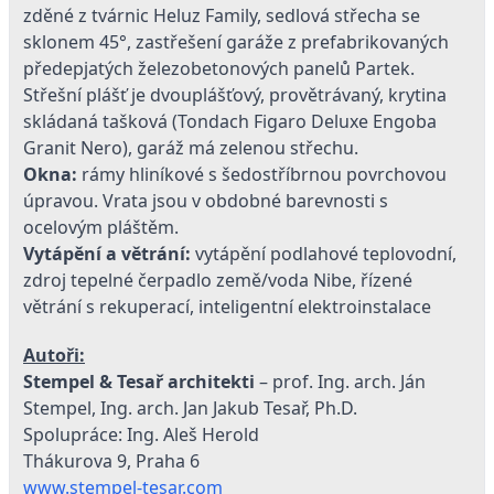
zděné z tvárnic Heluz Family, sedlová střecha se
sklonem 45°, zastřešení garáže z prefabrikovaných
předepjatých železobetonových panelů Partek.
Střešní plášť je dvouplášťový, provětrávaný, krytina
skládaná tašková (Tondach Figaro Deluxe Engoba
Granit Nero), garáž má zelenou střechu.
Okna:
rámy hliníkové s šedostříbrnou povrchovou
úpravou. Vrata jsou v obdobné barevnosti s
ocelovým pláštěm.
Vytápění a větrání:
vytápění podlahové teplovodní,
zdroj tepelné čerpadlo země/voda Nibe, řízené
větrání s rekuperací, inteligentní elektroinstalace
Autoři:
Stempel & Tesař architekti
– prof. Ing. arch. Ján
Stempel, Ing. arch. Jan Jakub Tesař, Ph.D.
Spolupráce: Ing. Aleš Herold
Thákurova 9, Praha 6
www.stempel-tesar.com