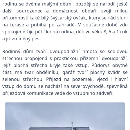
rodinu se dvěma malými dětmi, později se narodil ještě
další sourozenec a domácnost obdařil svojí milou
přítomností také bílý švýcarský ovčák, který se rád sluní
na terase a pobíhá po zahradě. V současné době zde
spokojeně žije pětičlenná rodina, děti ve věku 8, 6 a 1 rok
a již zmíněný pes.
Rodinný dům tvoří dvoupodlažní hmota se sedlovou
střechou propojená s praktickou přízemní dvougaráží,
jejíž plochá střecha kryje také vstup. Půdorys obytné
části má tvar obdélníku, garáž tvoří plochý kvádr se
zelenou střechou. Příjezd na pozemek, vjezd i hlavní
vstup do domu se nachází na severovýchodě, zpevněná
příjezdová komunikace vede do vstupního zádveří.