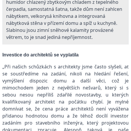
humidor chlazený zbytkovým chladem z tepelného
čerpadla, samostatná šatna, takže dům není zahlcen
nábytkem, velkorysá knihovna a integrovaná
nábytková stěna v přízemí domu a spíž u kuchyně.
Slabinou jsou zimní sněhové kalamity provázené
větrem, to je snad jediná nepříjemnost.
Investice do architektů se vyplatila
„Při našich schůzkách s architekty jsme často slyšeli, ať
se soustředíme na zadání, nikoli na hledání řešení,
vymýšlení dispozic domu a další věci, což je
mimochodem jeden z největších nešvarů, který si s
sebou nesou nepříliš zdařilé novostavby, u kterých
kvalifikovaný architekt na počátku chybí. Je mylné
domnívat se, že cena práce architektů není vyvážena
přidanou hodnotou domu a že téhož docílí investor
zadáním pro stavebního inženýra, který projektovou
dokumentaci zpracuje. Alespoň taková je naše