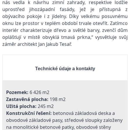
nás vedla k návrhu zimní zahrady, respektive lodžie
uprostřed jihozápadní fasády, jež je přístupná z
obývacího pokoje i z jídelny. Díky velkému posuvnému
oknu lze prostor v teplém období trvale otevřít. Zatímco
interiér charakterizuje dřevo a světlé barvy, zvenčí dům
oplášťují v místě obvyklá tmavá prkna,“ vysvětluje svůj
záměr architekt Jan Jakub Tesař.
Technické údaje a kontakty
Pozemek:
6 426 m2
Zastavěná plocha:
198 m2
Užitá plocha:
245 m2
Konstrukční řešení:
betonová základová deska a
obvodové základové pasy, středové sloupky založeny
na monolitické betonové patky, obvodové stěny