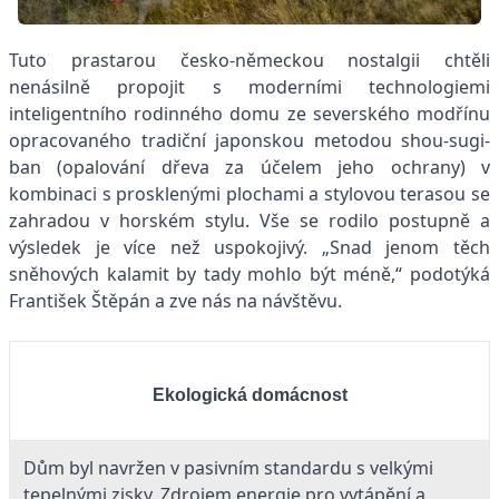
Tuto prastarou česko-německou nostalgii chtěli
nenásilně propojit s moderními technologiemi
inteligentního rodinného domu ze severského modřínu
opracovaného tradiční japonskou metodou shou-sugi-
ban (opalování dřeva za účelem jeho ochrany) v
kombinaci s prosklenými plochami a stylovou terasou se
zahradou v horském stylu. Vše se rodilo postupně a
výsledek je více než uspokojivý. „Snad jenom těch
sněhových kalamit by tady mohlo být méně,“ podotýká
František Štěpán a zve nás na návštěvu.
Ekologická domácnost
Dům byl navržen v pasivním standardu s velkými
tepelnými zisky. Zdrojem energie pro vytápění a