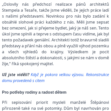
„Oslovily nás předchozí realizace pánů architektů
Stempela a Tesaře, takže jsme věděli, že jejich práce ladí
s našimi představami. Novinkou pro nás bylo zadání k
obsáhlé slohové práci každého z nás. Měli jsme sepsat
bez omezení, jak si přejeme bydlet, jaký je náš sen. Tento
úkol jsme splnili a teprve s odstupem času vidíme, jak byl
tento požadavek geniální. Architekti totiž bravurně sladili
představy a přání nás obou a plně využili výhod pozemku
a všech výhledů do krajiny. Výsledkem je pocit
absolutního štěstí a dokonalosti, s jakými se nám v domě
žije,“ říká spokojený majitel.
Už jste viděli?
Když je pokora velkou výzvou. Rekonstrukce
domu provedená s citem
Pro potřeby rodiny a radost dětem
Při sepisování priorit mysleli manželé Štěpánovi
přirozeně také na své potomky. Dům byl navrhován pro