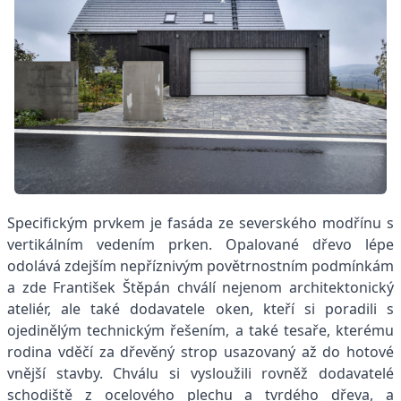
Specifickým prvkem je fasáda ze severského modřínu s
vertikálním vedením prken. Opalované dřevo lépe
odolává zdejším nepříznivým povětrnostním podmínkám
a zde František Štěpán chválí nejenom architektonický
ateliér, ale také dodavatele oken, kteří si poradili s
ojedinělým technickým řešením, a také tesaře, kterému
rodina vděčí za dřevěný strop usazovaný až do hotové
vnější stavby. Chválu si vysloužili rovněž dodavatelé
schodiště z ocelového plechu a tvrdého dřeva, a