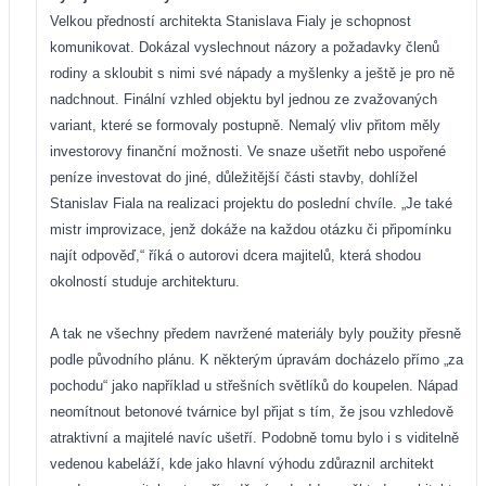
Velkou předností architekta Stanislava Fialy je schopnost
komunikovat. Dokázal vyslechnout názory a požadavky členů
rodiny a skloubit s nimi své nápady a myšlenky a ještě je pro ně
nadchnout. Finální vzhled objektu byl jednou ze zvažovaných
variant, které se formovaly postupně. Nemalý vliv přitom měly
investorovy finanční možnosti. Ve snaze ušetřit nebo uspořené
peníze investovat do jiné, důležitější části stavby, dohlížel
Stanislav Fiala na realizaci projektu do poslední chvíle. „Je také
mistr improvizace, jenž dokáže na každou otázku či připomínku
najít odpověď,“ říká o autorovi dcera majitelů, která shodou
okolností studuje architekturu.
A tak ne všechny předem navržené materiály byly použity přesně
podle původního plánu. K některým úpravám docházelo přímo „za
pochodu“ jako například u střešních světlíků do koupelen. Nápad
neomítnout betonové tvárnice byl přijat s tím, že jsou vzhledově
atraktivní a majitelé navíc ušetří. Podobně tomu bylo i s viditelně
vedenou kabeláží, kde jako hlavní výhodu zdůraznil architekt