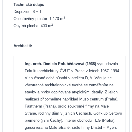
Technické údaje:
Dispozice: 8 + 1
3
Obestavěný prostor: 1 170 m
2
Obytná plocha: 400 m
Architekti:
Ing. arch. Daniela Polubědovová (1968)
vystudovala
Fakultu architektury ČVUT v Praze v letech 1987–1994.
V současné době působí v ateliéru D
A. Věnuje se
3
všestranné architektonické tvorbě se zaměřením na
stavby a prvky doplňované atypickými detaily. Z jejích
realizací připomeňme například Muzo centrum (Praha),
Fasttherm (Praha), sídlo soukromé firmy na Malé
Straně, rodinný dům v jižních Čechách, Golfklub Čertovo
břemeno (jižní Čechy), interiér obchodu TEG (Praha),
garsoniéra na Malé Straně, sídlo firmy Bristol – Myers