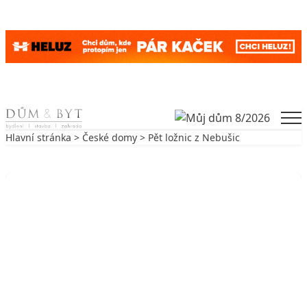
Skip to content
Men
Hlavní stránka
>
České domy
> Pět ložnic z Nebušic
Zpět na České domy
ČESKÉ DOMY
Pět ložnic z Nebušic
4. 11. 2004
7 min. čtení