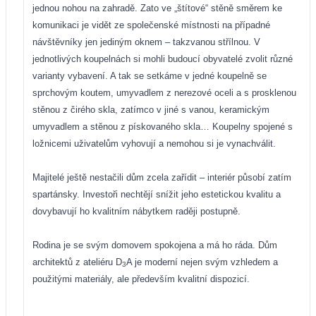
jednou nohou na zahradě. Zato ve „štítové“ stěně směrem ke
komunikaci je vidět ze společenské místnosti na případné
návštěvníky jen jediným oknem – takzvanou střílnou. V
jednotlivých koupelnách si mohli budoucí obyvatelé zvolit různé
varianty vybavení. A tak se setkáme v jedné koupelně se
sprchovým koutem, umyvadlem z nerezové oceli a s prosklenou
stěnou z čirého skla, zatímco v jiné s vanou, keramickým
umyvadlem a stěnou z pískovaného skla… Koupelny spojené s
ložnicemi uživatelům vyhovují a nemohou si je vynachválit.
Majitelé ještě nestačili dům zcela zařídit – interiér působí zatím
spartánsky. Investoři nechtějí snížit jeho estetickou kvalitu a
dovybavují ho kvalitním nábytkem raději postupně.
Rodina je se svým domovem spokojena a má ho ráda. Dům
architektů z ateliéru D
A je moderní nejen svým vzhledem a
3
použitými materiály, ale především kvalitní dispozicí.