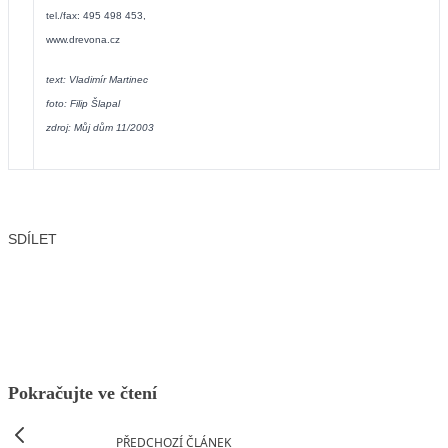
tel./fax: 495 498 453,
www.drevona.cz
text: Vladimír Martinec
foto: Filip Šlapal
zdroj: Můj dům 11/2003
SDÍLET
Facebook
X
LinkedIn
Email
Pokračujte ve čtení
PŘEDCHOZÍ ČLÁNEK