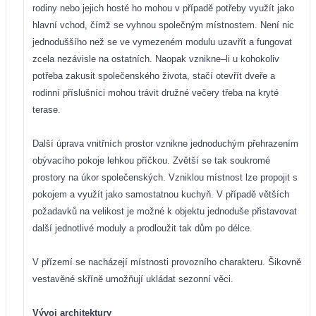
rodiny nebo jejich hosté ho mohou v případě potřeby využít jako
hlavní vchod, čímž se vyhnou společným místnostem. Není nic
jednoduššího než se ve vymezeném modulu uzavřít a fungovat
zcela nezávisle na ostatních. Naopak vznikne–li u kohokoliv
potřeba zakusit společenského života, stačí otevřít dveře a
rodinní příslušníci mohou trávit družné večery třeba na kryté
terase.
Další úprava vnitřních prostor vznikne jednoduchým přehrazením
obývacího pokoje lehkou příčkou. Zvětší se tak soukromé
prostory na úkor společenských. Vzniklou místnost lze propojit s
pokojem a využít jako samostatnou kuchyň. V případě větších
požadavků na velikost je možné k objektu jednoduše přistavovat
další jednotlivé moduly a prodloužit tak dům po délce.
V přízemí se nacházejí místnosti provozního charakteru. Šikovně
vestavěné skříně umožňují ukládat sezonní věci.
Vývoj architektury