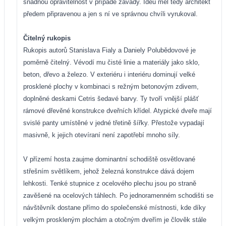
snadnou opravitelnost v případě závady. Ideu měl tedy architekt
předem připravenou a jen s ní ve správnou chvíli vyrukoval.
Čitelný rukopis
Rukopis autorů Stanislava Fialy a Daniely Polubědovové je
poměrně čitelný. Vévodí mu čisté linie a materiály jako sklo,
beton, dřevo a železo. V exteriéru i interiéru dominují velké
prosklené plochy v kombinaci s režným betonovým zdivem,
doplněné deskami Cetris šedavé barvy. Ty tvoří vnější plášť
rámové dřevěné konstrukce dveřních křídel. Atypické dveře mají
svislé panty umístěné v jedné třetině šířky. Přestože vypadají
masivně, k jejich otevíraní není zapotřebí mnoho síly.
V přízemí hosta zaujme dominantní schodiště osvětlované
střešním světlíkem, jehož železná konstrukce dává dojem
lehkosti. Tenké stupnice z ocelového plechu jsou po straně
zavěšené na ocelových táhlech. Po jednoramenném schodišti se
návštěvník dostane přímo do společenské místnosti, kde díky
velkým proskleným plochám a otočným dveřím je člověk stále