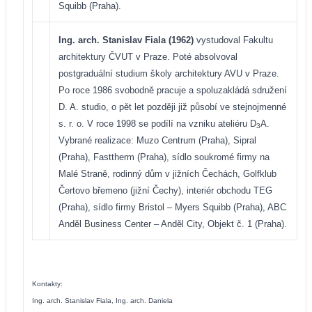
Squibb (Praha).
Ing. arch. Stanislav Fiala (1962)
vystudoval Fakultu
architektury ČVUT v Praze. Poté absolvoval
postgraduální studium školy architektury AVU v Praze.
Po roce 1986 svobodně pracuje a spoluzakládá sdružení
D. A. studio, o pět let později již působí ve stejnojmenné
s. r. o. V roce 1998 se podílí na vzniku ateliéru D
A.
3
Vybrané realizace: Muzo Centrum (Praha), Sipral
(Praha), Fasttherm (Praha), sídlo soukromé firmy na
Malé Straně, rodinný dům v jižních Čechách, Golfklub
Čertovo břemeno (jižní Čechy), interiér obchodu TEG
(Praha), sídlo firmy Bristol – Myers Squibb (Praha), ABC
Anděl Business Center – Anděl City, Objekt č. 1 (Praha).
Kontakty:
Ing. arch. Stanislav Fiala, Ing. arch. Daniela