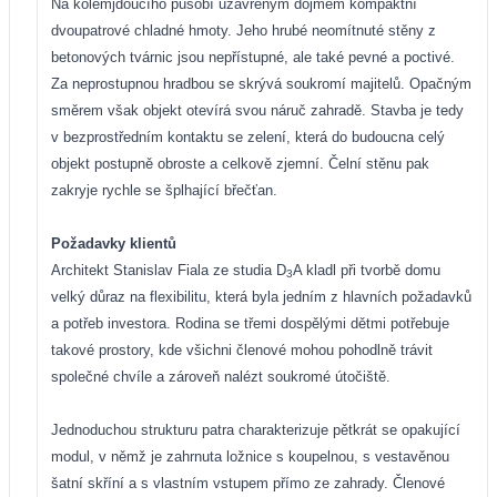
Na kolemjdoucího působí uzavřeným dojmem kompaktní
dvoupatrové chladné hmoty. Jeho hrubé neomítnuté stěny z
betonových tvárnic jsou nepřístupné, ale také pevné a poctivé.
Za neprostupnou hradbou se skrývá soukromí majitelů. Opačným
směrem však objekt otevírá svou náruč zahradě. Stavba je tedy
v bezprostředním kontaktu se zelení, která do budoucna celý
objekt postupně obroste a celkově zjemní. Čelní stěnu pak
zakryje rychle se šplhající břečťan.
Požadavky klientů
Architekt Stanislav Fiala ze studia D
A kladl při tvorbě domu
3
velký důraz na flexibilitu, která byla jedním z hlavních požadavků
a potřeb investora. Rodina se třemi dospělými dětmi potřebuje
takové prostory, kde všichni členové mohou pohodlně trávit
společné chvíle a zároveň nalézt soukromé útočiště.
Jednoduchou strukturu patra charakterizuje pětkrát se opakující
modul, v němž je zahrnuta ložnice s koupelnou, s vestavěnou
šatní skříní a s vlastním vstupem přímo ze zahrady. Členové