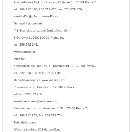
Polubědovová D
A, spol. s r. o., Přístavní 5, 170 00 Praha 7
3
tel.: 266 712 410, 266 712 420, fax: 220 879 076,
e-mail:
d3a@d3a.cz
,
www.d3a.cz
;
Generální dodavatel:
IPS Skanska, a. s., odštěpný závod 10,
Štěchovická 2266, 100 36 Praha 10,
296 642 146,
tel.:
www.skanska.cz
Interiéry:
Konsepti studio, spol. s r. o., Komunardů 32, 170 00 Praha 7,
tel.: 222 326 928, fax: 222 321 358,
studio@konsepti.cz
,
www.konsepti.cz
;
Ruininvest, a. s., Dělnická 5, 170 00 Praha 7,
tel./fax: 220 872 708,
e-mail:
ruininvest@ruininvest.cz
;
Vitra koncept, s. r. o., Komunardů 32, 170 00 Praha 7,
tel.: 266 712 755, fax: 266 712 754;
Truhlářské práce:
Dřevona Lovčice, 503 61 Lovčice,