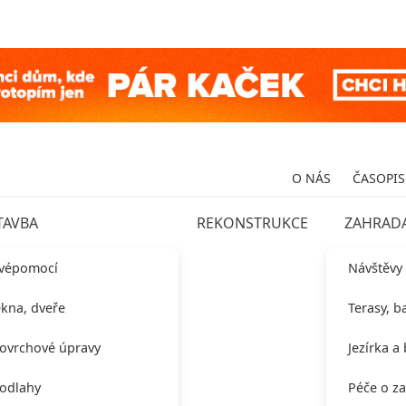
O NÁS
ČASOPIS
TAVBA
REKONSTRUKCE
ZAHRAD
vépomocí
Návštěvy
kna, dveře
Terasy, b
ovrchové úpravy
Jezírka a
odlahy
Péče o z