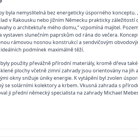
ý
by byla nemyslitelná bez energeticky úsporného konceptu. 
lad v Rakousku nebo jižním Německu prakticky záležitostí 
úvahy o architektuře mého domu,“ vzpomíná majitel. Pozeme
h a vystaven slunečním paprskům od rána do večera. Koncept
ěnou rámovou nosnou konstrukcí a sendvičovým obvodovým 
o ideálních podmínek maximálně těží.
 byly použity převážně přírodní materiály, kromě dřeva také 
sklené plochy včetně zimní zahrady jsou orientovány na jih a
lými okny snižuje úniky energie. K vytápění byl zvolen úsp
 se solárními kolektory a krbem. Vkusná zahrada s přírodn
zoval ji přední německý specialista na zahrady Michael Mebes