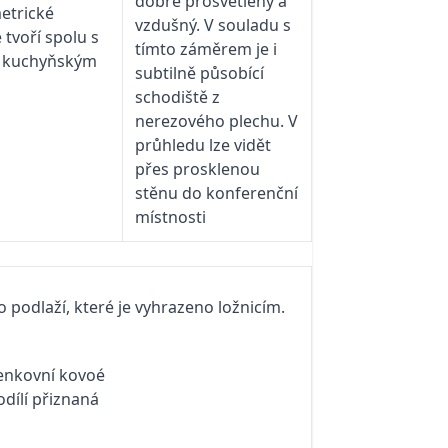
etrické
 tvoří spolu s
 a kuchyňským
 podlaží, které je vyhrazeno ložnicím.