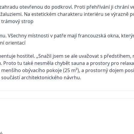
tuje hostitel. „Snažil jsem se ale uvažovat s předstihem, 
. Proto tu také nesměla chybět sauna a prostory pro relaxac
 menšího obývacího pokoje (25 m²), a prostorný dojem posilu
ou součástí architektonického návrhu.