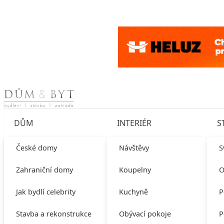
Skip to content
DŮM
INTERIÉR
S
České domy
Návštěvy
S
Zahraniční domy
Koupelny
O
Jak bydlí celebrity
Kuchyně
P
Stavba a rekonstrukce
Obývací pokoje
P