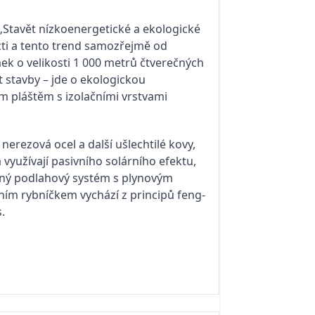
„Stavět nízkoenergetické a ekologické
cti a tento trend samozřejmě od
k o velikosti 1 000 metrů čtverečných
 stavby – jde o ekologickou
pláštěm s izolačními vrstvami
nerezová ocel a další ušlechtilé kovy,
 využívají pasivního solárního efektu,
orný podlahový systém s plynovým
ím rybníčkem vychází z principů feng-
.