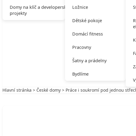
Domy na klíč a developerské
Ložnice
S
projekty
Dětské pokoje
R
e
Domácí fitness
K
Pracovny
F
Šatny a prádelny
Z
Bydlíme
V
Hlavní stránka
>
České domy
> Práce i soukromí pod jednou stře
Zpět na České domy
ČESKÉ DOMY
Práce i soukromí pod jednou střechou