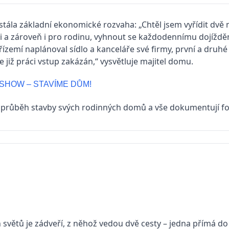
stála základní ekonomické rozvaha: „Chtěl jsem vyřídit dv
 a zároveň i pro rodinu, vyhnout se každodennímu dojíždění
řízemí naplánoval sídlo a kanceláře své firmy, první a druh
 již práci vstup zakázán,“ vysvětluje majitel domu.
 SHOW – STAVÍME DŮM!
í průběh stavby svých rodinných domů a vše dokumentují 
větů je zádveří, z něhož vedou dvě cesty – jedna přímá do 