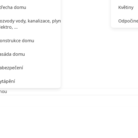
třecha domu
Květiny
ozvody vody, kanalizace, plynu,
Odpočine
lektro, …
onstrukce domu
asáda domu
abezpečení
ytápění
chou