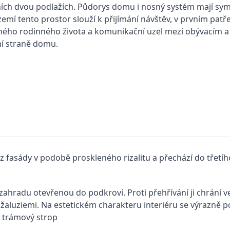
ních dvou podlažích. Půdorys domu i nosný systém mají sym
emí tento prostor slouží k přijímání návštěv, v prvním patře
čného rodinného života a komunikační uzel mezi obývacím
ní straně domu.
 fasády v podobě proskleného rizalitu a přechází do třetího