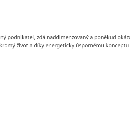
ný podnikatel, zdá naddimenzovaný a poněkud okázalý
ukromý život a díky energeticky úspornému konceptu