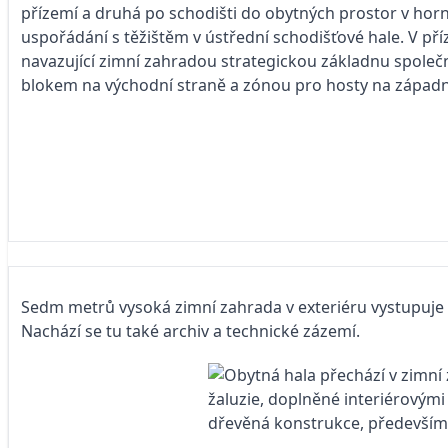
přízemí a druhá po schodišti do obytných prostor v hor
uspořádání s těžištěm v ústřední schodišťové hale. V příz
navazující zimní zahradou strategickou základnu spole
blokem na východní straně a zónou pro hosty na západ
Sedm metrů vysoká zimní zahrada v exteriéru vystupuje z
Nachází se tu také archiv a technické zázemí.