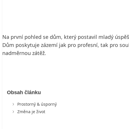
30. 5. 2009
5 min. čtení
Na první pohled se dům, který postavil mladý úspěš
Dům poskytuje zázemí jak pro profesní, tak pro so
nadměrnou zátěž.
Obsah článku
Prostorný & úsporný
Změna je život