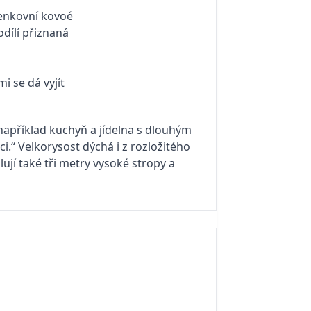
například kuchyň a jídelna s dlouhým
i.“ Velkorysost dýchá i z rozložitého
jí také tři metry vysoké stropy a