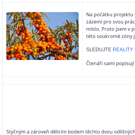
Na počátku projektu 
zázemí pro svou práci
místo. Proto jsem v p
této soukromé zóny je
SLEDUJTE
REALITY
Čtenáři sami popisuj
Styčným a zároveň dělicím bodem těchto dvou odlišných s