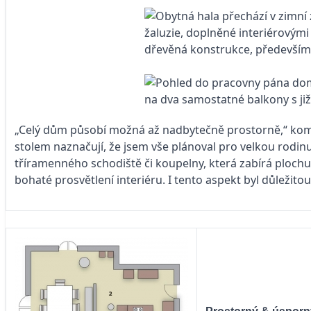
„Celý dům působí možná až nadbytečně prostorně,“ komen
stolem naznačují, že jsem vše plánoval pro velkou rodinu
tříramenného schodiště či koupelny, která zabírá plochu
bohaté prosvětlení interiéru. I tento aspekt byl důležit