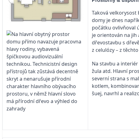
Prostorný & úsporn
Taková velkorysost 
domy je dnes napřík
počátku ovlivňoval 
je orientován na ji
dřevostavbu s dřev
z celulózy – z těcht
Na stavbu a interiér
žula atd. Hlavní pro
severní strana s ma
kotlem, kombinovaný
šuej, navrhl a reali