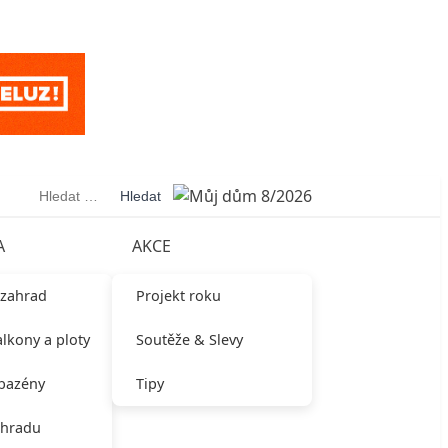
Vyhledávání
A
AKCE
 zahrad
Projekt roku
alkony a ploty
Soutěže & Slevy
 bazény
Tipy
ahradu