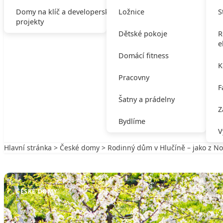
Domy na klíč a developerské
Ložnice
S
projekty
Dětské pokoje
R
e
Domácí fitness
K
Pracovny
F
Šatny a prádelny
Z
Bydlíme
V
Hlavní stránka
>
České domy
> Rodinný dům v Hlučíně – jako z Not
Zpět na České domy
ČESKÉ DOMY