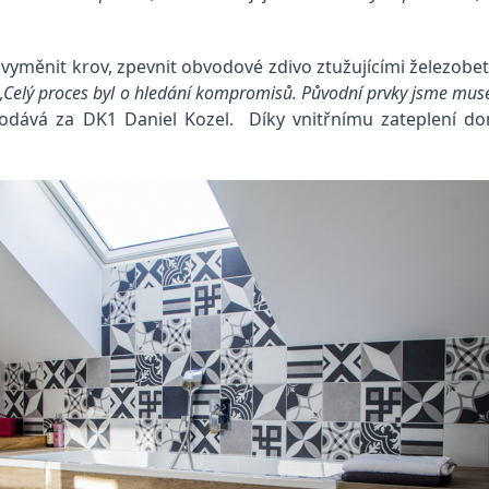
é vyměnit krov, zpevnit obvodové zdivo ztužujícími železobe
„Celý proces byl o hledání kompromisů. Původní prvky jsme mus
dává za DK1 Daniel Kozel. Díky vnitřnímu zateplení dom