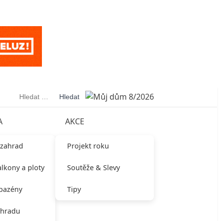
Vyhledávání
A
AKCE
 zahrad
Projekt roku
alkony a ploty
Soutěže & Slevy
 bazény
Tipy
ahradu