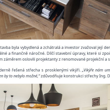
tavba byla vybydlená a zchátralá a investor zvažoval její 
álné a finančně náročné.
Dílčí stavební úpravy, které si z
vým záměrem oslovili projektanty z renomované projekční a 
erně řešená střecha s prosklenými vikýři.
„Vikýře nám umo
ken by to nebylo možné,“
zdůvodňuje konstrukci střechy Ing. Da