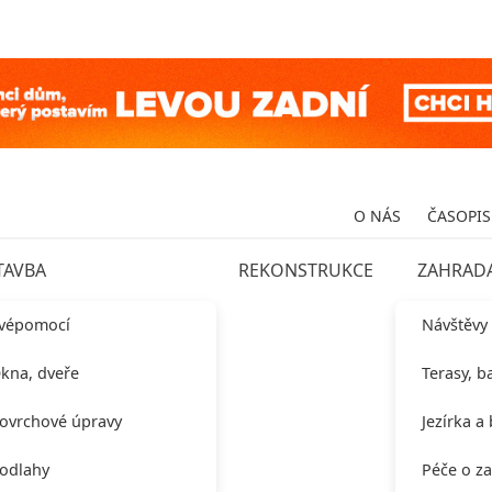
O NÁS
ČASOPIS
TAVBA
REKONSTRUKCE
ZAHRAD
vépomocí
Návštěvy
kna, dveře
Terasy, b
ovrchové úpravy
Jezírka a
odlahy
Péče o z