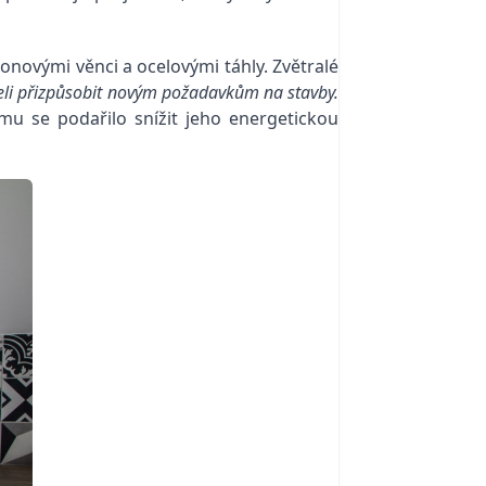
tonovými věnci a ocelovými táhly. Zvětralé
eli přizpůsobit novým požadavkům na stavby.
u se podařilo snížit jeho energetickou