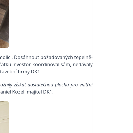
demolici. Dosáhnout požadovaných tepelně-
počátku investor koordinoval sám, nedávaly
stavební firmy DK1.
žnily získat dostatečnou plochu pro vnitřní
niel Kozel, majitel DK1.