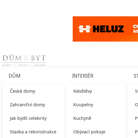
Skip to content
DŮM
INTERIÉR
S
České domy
Návštěvy
S
Zahraniční domy
Koupelny
O
Jak bydlí celebrity
Kuchyně
P
Stavba a rekonstrukce
Obývací pokoje
P