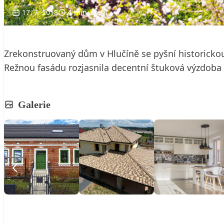
17. 7. 2018
4 min. čtení
Zrekonstruovaný dům v Hlučíně se pyšní historickou
Režnou fasádu rozjasnila decentní štuková výzdoba 
Galerie