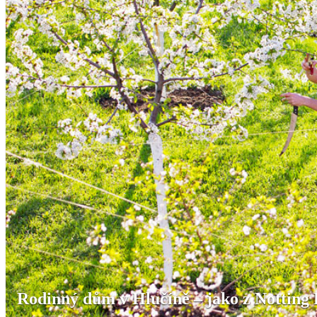
Rodinný dům v Hlučíně – jako z Notting 