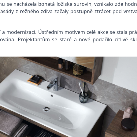
nu se nacházela bohatá ložiska surovin, vznikalo zde hodně
asády z režného zdiva začaly postupně ztrácet pod vrstv
 modernizací. Ústředním motivem celé akce se stala právě 
ována. Projektantům se staré a nové podařilo citlivě sklo