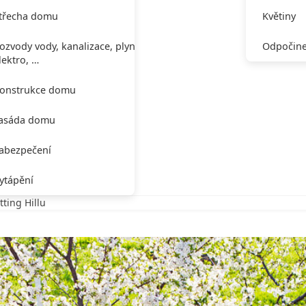
třecha domu
Květiny
ozvody vody, kanalizace, plynu,
Odpočine
lektro, …
onstrukce domu
asáda domu
abezpečení
ytápění
ting Hillu