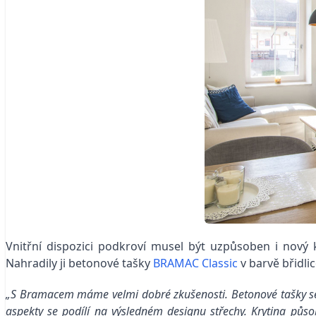
Vnitřní dispozici podkroví musel být uzpůsoben i nový
Nahradily ji betonové tašky
BRAMAC Classic
v barvě břidli
„S Bramacem máme velmi dobré zkušenosti. Betonové tašky se 
aspekty se podílí na výsledném designu střechy. Krytina půso