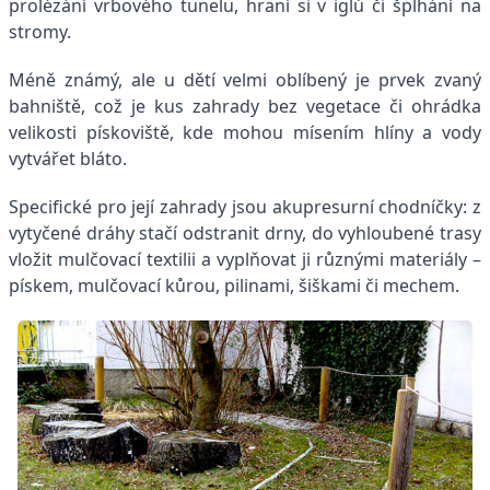
prolézání vrbového tunelu, hraní si v iglú či šplhání na
stromy.
Méně známý, ale u dětí velmi oblíbený je prvek zvaný
bahniště, což je kus zahrady bez vegetace či ohrádka
velikosti pískoviště, kde mohou mísením hlíny a vody
vytvářet bláto.
Specifické pro její zahrady jsou akupresurní chodníčky: z
vytyčené dráhy stačí odstranit drny, do vyhloubené trasy
vložit mulčovací textilii a vyplňovat ji různými materiály –
pískem, mulčovací kůrou, pilinami, šiškami či mechem.