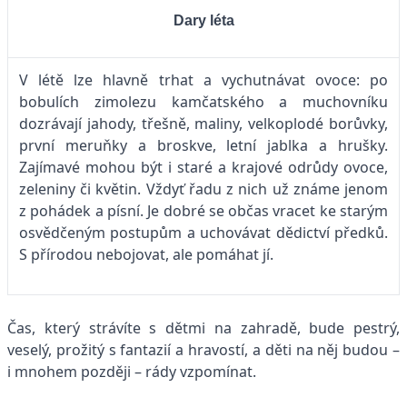
Dary léta
V létě lze hlavně trhat a vychutnávat ovoce: po
bobulích zimolezu kamčatského a muchovníku
dozrávají jahody, třešně, maliny, velkoplodé borůvky,
první meruňky a broskve, letní jablka a hrušky.
Zajímavé mohou být i staré a krajové odrůdy ovoce,
zeleniny či květin. Vždyť řadu z nich už známe jenom
z pohádek a písní. Je dobré se občas vracet ke starým
osvědčeným postupům a uchovávat dědictví předků.
S přírodou nebojovat, ale pomáhat jí.
Čas, který strávíte s dětmi na zahradě, bude pestrý,
veselý, prožitý s fantazií a hravostí, a děti na něj budou –
i mnohem později – rády vzpomínat.