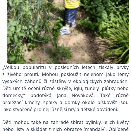
„Velkou popularitu v posledních letech získaly prvky
z živého proutí. Mohou posloužit nejenom jako lemy
vysokých záhonů či zástěny v ekologických zahradách.
Děti určitě ocení různé skrýše, iglú, tunely, plůtky nebo
domečky,“ podotýká Jana Nováková. Také různé
prolézací kmeny, špalky a domky okolo pískovišť jsou
jako stvořené pro nejrůznější hry a dětské dovádění.
Děti mohou také na zahradě sbírat bylinky, jejich květy
nebo listy a skládat z nich obrazce (mandaly). Oblíbené