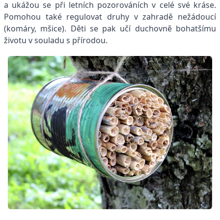
a ukážou se při letních pozo­rováních v celé své kráse.
Pomohou také regulovat druhy v zahradě nežádoucí
(komáry, mšice). Děti se pak učí duchovně bohatšímu
životu v souladu s přírodou.