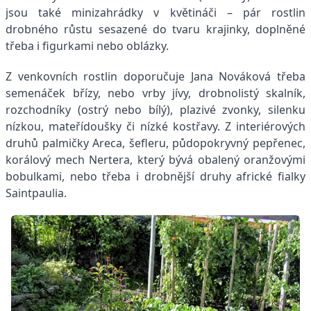
jsou také minizahrádky v květináči – pár rostlin
drobného růstu sesazené do tvaru krajinky, doplněné
třeba i figurkami nebo oblázky.
Z venkovních rostlin doporučuje Jana Nováková třeba
semenáček břízy, nebo vrby jívy, drobnolistý skalník,
rozchodníky (ostrý nebo bílý), plazivé zvonky, silenku
nízkou, mateřídoušky či nízké kostřavy. Z interiérových
druhů palmičky Areca, šefleru, půdopokryvný pepřenec,
korálový mech Nertera, který bývá obalený oranžovými
bobulkami, nebo třeba i drobnější druhy africké fialky
Saintpaulia.