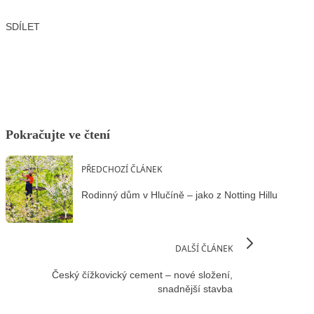
SDÍLET
Facebook
X
LinkedIn
Email
Pokračujte ve čtení
PŘEDCHOZÍ ČLÁNEK
Rodinný dům v Hlučíně – jako z Notting Hillu
DALŠÍ ČLÁNEK
Český čížkovický cement – nové složení,
snadnější stavba