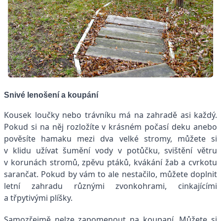
Snivé lenošení a koupání
Kousek loučky nebo trávníku má na zahradě asi každý.
Pokud si na něj rozložíte v krásném počasí deku anebo
pověsíte hamaku mezi dva velké stromy, můžete si
v klidu užívat šumění vody v potůčku, svištění větru
v korunách stromů, zpěvu ptáků, kvákání žab a cvrkotu
sarančat. Pokud by vám to ale nestačilo, můžete doplnit
letní zahradu různými zvonkohrami, cinkajícími
a třpytivými plíšky.
Samozřejmě nelze zapomenout na koupaní. Můžete si