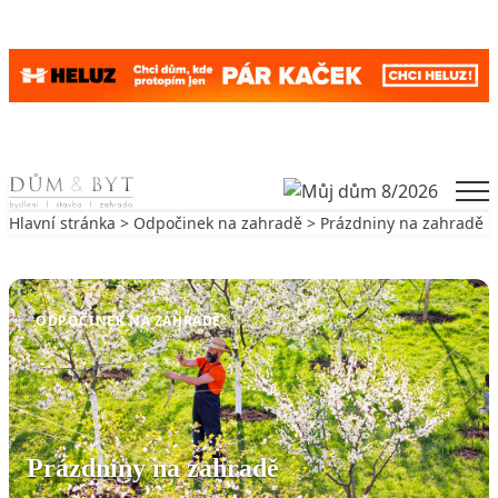
Skip to content
Men
Hlavní stránka
>
Odpočinek na zahradě
> Prázdniny na zahradě
Zpět na Odpočinek na zahradě
ODPOČINEK NA ZAHRADĚ
Prázdniny na zahradě