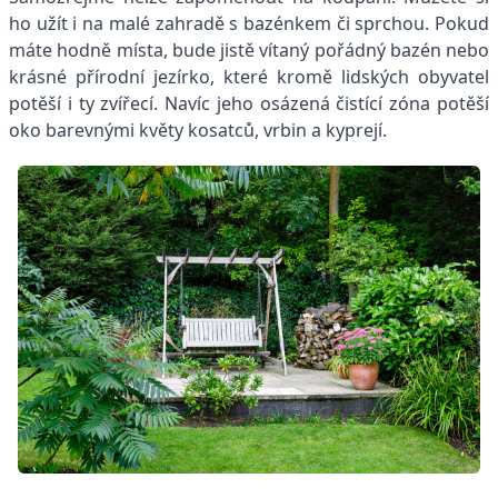
ho užít i na malé zahradě s bazénkem či sprchou. Pokud
máte hodně místa, bude jistě vítaný pořádný bazén nebo
krásné přírodní jezírko, které kromě lidských obyvatel
potěší i ty zvířecí. Navíc jeho osázená čistící zóna potěší
oko barevnými květy kosatců, vrbin a kyprejí.