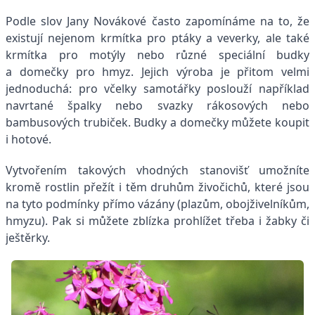
Podle slov Jany Novákové často zapomínáme na to, že
existují nejenom krmítka pro ptáky a veverky, ale také
krmítka pro motýly nebo různé speciální budky
a domečky pro hmyz. Jejich výroba je přitom velmi
jednoduchá: pro včelky samotářky poslouží například
navrtané špalky nebo svazky rákosových nebo
bambusových trubiček. Budky a domečky můžete koupit
i hotové.
Vytvořením takových vhodných stanovišť umožníte
kromě rostlin přežít i těm druhům živočichů, které jsou
na tyto podmínky přímo vázány (plazům, obojživelníkům,
hmyzu). Pak si můžete zblízka prohlížet třeba i žabky či
ješ­těrky.