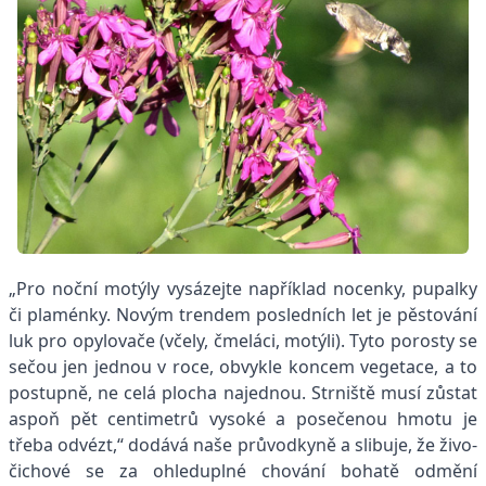
„Pro noční motýly vysázejte například nocenky, pupalky
či plaménky. Novým trendem posledních let je pěstování
luk pro opylovače (včely, čmeláci, motýli). Tyto porosty se
sečou jen jednou v roce, obvykle koncem vegetace, a to
postupně, ne celá plocha najednou. Strniště musí zůstat
aspoň pět centimetrů vysoké a posečenou hmotu je
třeba odvézt,“ dodává naše průvodkyně a slibuje, že živo­
čichové se za ohleduplné chování bohatě odmění