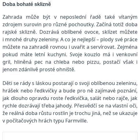
Doba bohaté sklizně
Zahrada může být v neposlední řadě také vítaným
zdrojem surovin pro různé pochoutky. Začíná totiž doba
rajské sklizně. Dozrává oblíbené ovoce, sklízet můžete
i mnohé druhy zeleniny. A co je nejlepší – plody své práce
můžete na zahradě rovnou i uvařit a servírovat. Zejména
pokud máte letní kuchyni. Svoje kouzlo má i venkovní
gril, hliněná pec na chleba nebo pizzu, postačí však i
jenom zdánlivě prosté ohniště.
Děti se rády s láskou ­postarají o svoji oblíbenou zeleninu,
hrášek nebo ředkvičky a bude pro ně zajímavé poznání,
jak dlouho opravdu roste ředkvička, salát nebo rajče, jak
rychle dozrávají třeba jahody. Přesvědčí se na vlastní oči,
že reálná doba růstu rostlin je trochu jiná, než se ukazuje
v počítačových hrách typu Farmville.