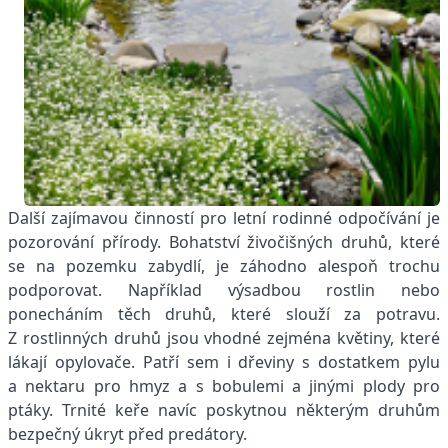
Další zajímavou činností pro letní rodinné odpočívání je
pozorování přírody. Bohatství živočišných druhů, které
se na pozemku zabydlí, je záhodno alespoň trochu
podporovat. Například výsadbou rostlin nebo
ponecháním těch druhů, které slouží za potravu.
Z rostlinných druhů jsou vhodné zejména květiny, které
lákají opylovače. Patří sem i dřeviny s dostatkem pylu
a nektaru pro hmyz a s bobulemi a jinými plody pro
ptáky. Trnité keře navíc poskytnou některým druhům
bezpečný úkryt před predátory.