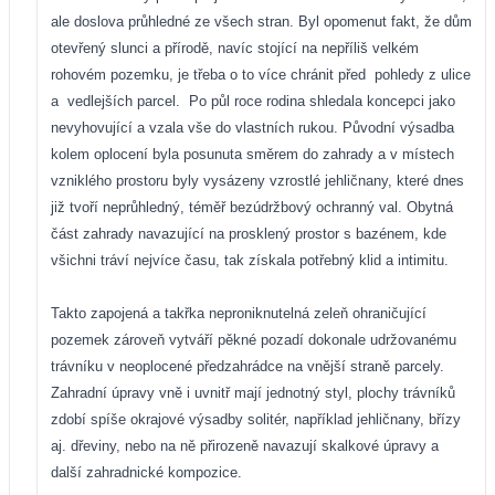
ale doslova průhledné ze všech stran. Byl opomenut fakt, že dům
otevřený slunci a přírodě, navíc stojící na nepříliš velkém
rohovém pozemku, je třeba o to více chránit před
pohledy z ulice
a
vedlejších parcel.
Po půl roce rodina shledala koncepci jako
nevyhovující a vzala vše do vlastních rukou. Původní výsadba
kolem oplocení byla posunuta směrem do zahrady a v místech
vzniklého prostoru byly vysázeny vzrostlé jehličnany, které dnes
již tvoří neprůhledný, téměř bezúdržbový ochranný val. Obytná
část zahrady navazující na prosklený prostor s bazénem, kde
všichni tráví nejvíce času, tak získala potřebný klid a intimitu.
Takto zapojená a takřka neproniknutelná zeleň ohraničující
pozemek zároveň vytváří pěkné pozadí dokonale udržovanému
trávníku v neoplocené předzahrádce na vnější straně parcely.
Zahradní úpravy vně i uvnitř mají jednotný styl, plochy trávníků
zdobí spíše okrajové výsadby solitér, například jehličnany, břízy
aj. dřeviny, nebo na ně přirozeně navazují skalkové úpravy a
další zahradnické kompozice.