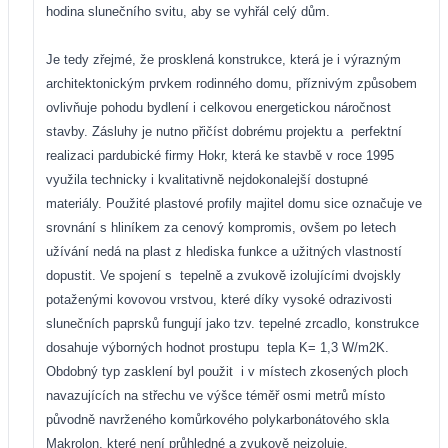
hodina slunečního svitu, aby se vyhřál celý dům.
Je tedy zřejmé, že prosklená konstrukce, která je i výrazným
architektonickým prvkem rodinného domu, příznivým způsobem
ovlivňuje pohodu bydlení i celkovou energetickou náročnost
stavby. Zásluhy je nutno přičíst dobrému projektu a
perfektní
realizaci pardubické firmy Hokr, která ke stavbě v roce 1995
využila technicky i kvalitativně nejdokonalejší dostupné
materiály. Použité plastové profily majitel domu sice označuje ve
srovnání s hliníkem za cenový kompromis, ovšem po letech
užívání nedá na plast z hlediska funkce a užitných vlastností
dopustit. Ve spojení s
tepelně a zvukově izolujícími dvojskly
potaženými kovovou vrstvou, které díky vysoké odrazivosti
slunečních paprsků fungují jako tzv. tepelné zrcadlo, konstrukce
dosahuje výborných hodnot prostupu
tepla K= 1,3 W/m2K.
Obdobný typ zasklení byl použit
i v místech zkosených ploch
navazujících na střechu ve výšce téměř osmi metrů místo
původně navrženého komůrkového polykarbonátového skla
Makrolon, které není průhledné a zvukově neizoluje.