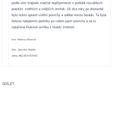
podle slov majitele značné nepříjemnosti v podobě rozsáhlých
prasklin
vnitřních a vnějších omítek. Už dva roky po dostavbě
bylo nutno opravit vnitřní povrchy a udělat novou fasádu. Ta byla
řešena nalepením perlinky po celém jejím povrchu a na ni
natažena štuková omítka s hrubší zrnitostí.
text: Helena Klímová
foto: Jaroslav Hejzlar
zdroj: Můj dům 8/2002
SDÍLET
Facebook
X
LinkedIn
Email