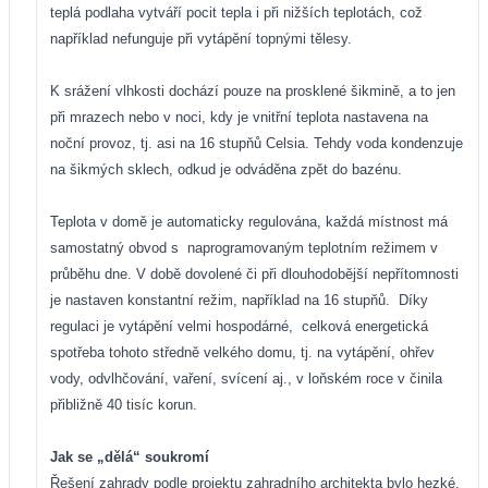
teplá podlaha vytváří pocit tepla i při nižších teplotách, což
například nefunguje při vytápění topnými tělesy.
K srážení vlhkosti dochází pouze na prosklené šikmině, a to jen
při mrazech nebo v noci, kdy je vnitřní teplota nastavena na
noční provoz, tj. asi na 16 stupňů Celsia. Tehdy voda kondenzuje
na šikmých sklech, odkud je odváděna zpět do bazénu.
Teplota v domě je automaticky regulována, každá místnost má
samostatný obvod s
naprogramovaným teplotním režimem v
průběhu dne. V době dovolené či při dlouhodobější nepřítomnosti
je nastaven konstantní režim, například na 16 stupňů.
Díky
regulaci je vytápění velmi hospodárné,
celková energetická
spotřeba tohoto středně velkého domu, tj. na vytápění, ohřev
vody, odvlhčování, vaření, svícení aj., v loňském roce v činila
přibližně 40 tisíc korun.
Jak se „dělá“ soukromí
Řešení zahrady podle projektu zahradního architekta bylo hezké,