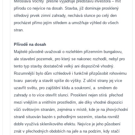
Miroslava Vochty
přesně vyjadřuje představu investora – mít
přírodu co nejvíce na dosah. Stavba, jíž dominuje prosklený
středový prvek zimní zahrady, nechává slunce po celý den
procházet přímo jejím středem a umožňuje výhled do všech
stran.
Přírodě na dosah
Majitelé původně uvažovali o rozlehlém přízemním bungalovu,
ale stavební pozemek, pro který se nakonec rozhodli, nebyl pro
tento typ stavby dostatečně velký ani dispozičně vhodný.
Rozumnější bylo dům vzhledově i funkčně přizpůsobit rohovému
tvaru
parcely a stavět spíše do výšky. Z uliční strany jej více
uzavřít světu, pro zajištění klidu a soukromí, a
směrem do
zahrady o to více otevřít slunci. Prosklení nejen stírá
přechod
mezi vnějším a vnitřním prostředím, ale díky vhodné dispozici
vůči světovým stranám, zejména v místě, kde je na jihovýchodní
straně situován bazén s pohodlným sezením, stavba rovněž
dobře využívá skleníkového efektu. Nejvíce je jeho působení
znát v přechodných obdobích na jaře a na podzim, kdy stačí