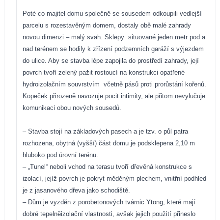
Poté co majitel domu společně se sousedem odkoupili vedlejší
parcelu s rozestavěným domem, dostaly obě malé zahrady
novou dimenzi – malý svah. Sklepy
situované jeden metr pod a
nad terénem se hodily k zřízení podzemních garáží s výjezdem
do ulice. Aby se stavba lépe zapojila do prostředí zahrady, její
povrch tvoří zelený pažit rostoucí na konstrukci opatřené
hydroizolačním souvrstvím
včetně pásů proti prorůstání kořenů.
Kopeček přirozeně navozuje pocit intimity, ale přitom nevylučuje
komunikaci obou nových sousedů.
– Stavba stojí na základových pasech a je tzv. o půl patra
rozhozena, obytná (vyšší) část domu je podsklepena 2,10 m
hluboko pod úrovní terénu.
– „Tunel“ neboli vchod na terasu tvoří dřevěná konstrukce s
izolací, jejíž povrch je pokryt měděným plechem, vnitřní podhled
je z jasanového dřeva jako schodiště.
– Dům je vyzděn z porobetonových tvárnic Ytong, které mají
dobré tepelněizolační vlastnosti, avšak jejich použití přineslo