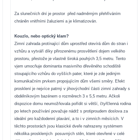
Za slunečních dní je prostor
před nadměrným přehříváním
chráněn vnitřními žaluziemi a je klimatizován.
Kouzlo, nebo optický klam?
Zimní zahrada protínající dům uprostřed otevírá dům do stran i
vzhůru a vytváří díky přirozenému prosvětlení dojem velkého
prostoru, přestože je vlastně široká pouhých
3,5 metru. Tento
vjem umocňuje dominanta masivního dřevěného schodiště
stoupajícího vzhůru do vyšších pater, které je zde jediným
komunikačním prvkem propojujícím dům všemi směry. Efekt
prosklení je nejvíce patrný v jihovýchodní části zimní zahrady s
obdélníkovým bazénem o rozměrech 3 x 5,5 metru. Ačkoli
dispozice domu neumožňovala pořídit si větší, čtyřčlenná rodina
po letech používání považuje nádrž s protiproudem doslova za
ideální pro každodenní plavání, a to i v zimních měsících. V
těchto prostorách jsou klasické dveře nahrazeny systémem
několika prosklených
posuvných stěn, které otevřené v celé