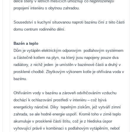
délce stěny v letních měsících umožňují co nejpřirozenější
propojení interiéru s obytnou zahradou.
Sousedství s kuchyní situovanou naproti bazénu činí z této části
domu centrum rodinného dění.
Bazén a teplo
Dům je vytápěn elektrickým odporovým
podlahovým systémem
a částečně kotlem na plyn, na který jsou napojeny pouze dva
radiátory, z nichž jeden
je umístěn v bazénové části a druhý v
prosklené chodbě. Zbytkovým výkonem kotle je ohřívána voda v
bazénu.
Ohříváním vody v bazénu a zároveň odvlhčováním vzduchu
dochází k ochlazování prostředí v interiéru – což bývá
energeticky náročné. Díky
tepelným ziskům, jež vytváří zimní
zahrada, se ale hodně energie uspoří. Kromě toho v zimě teplo
akumuluje v prosklené části štítu, což je z hlediska úspor
vyhovující právě v kombinaci s podlahovým vytápěním, neboť