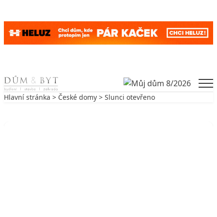
Skip to content
Men
Hlavní stránka
>
České domy
> Slunci otevřeno
Zpět na České domy
ČESKÉ DOMY
Slunci otevřeno
18. 9. 2003
8 min. čtení