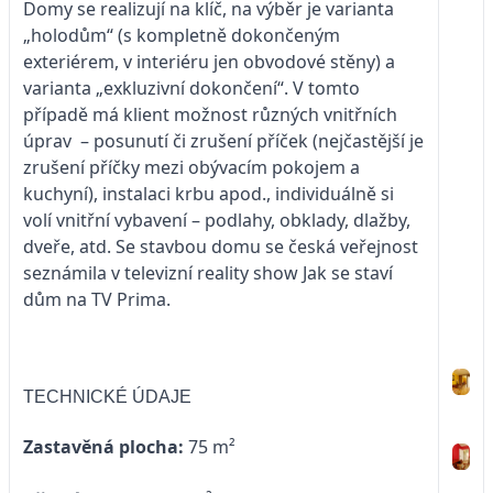
Domy se realizují na klíč, na výběr je varianta
„holodům“ (s kompletně dokončeným
exteriérem, v interiéru jen obvodové stěny) a
varianta „exkluzivní dokončení“. V tomto
případě má klient možnost různých vnitřních
úprav – posunutí či zrušení příček (nejčastější je
zrušení příčky mezi obývacím pokojem a
kuchyní), instalaci krbu apod., individuálně si
volí vnitřní vybavení – podlahy, obklady, dlažby,
dveře, atd. Se stavbou domu se česká veřejnost
seznámila v televizní reality show Jak se staví
dům na TV Prima.
TECHNICKÉ ÚDAJE
Zastavěná plocha:
75 m²