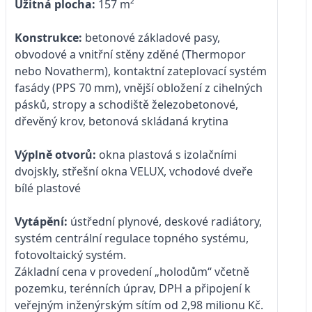
Užitná plocha:
157 m²
Konstrukce:
betonové základové pasy,
obvodové a vnitřní stěny zděné (Thermopor
nebo Novatherm), kontaktní zateplovací systém
fasády (PPS 70 mm), vnější obložení z cihelných
pásků, stropy a schodiště železobetonové,
dřevěný krov, betonová skládaná krytina
Výplně otvorů:
okna plastová s izolačními
dvojskly, střešní okna VELUX, vchodové dveře
bílé plastové
Vytápění:
ústřední plynové, deskové radiátory,
systém centrální regulace topného systému,
fotovoltaický systém.
Základní cena v provedení „holodům“ včetně
pozemku, terénních úprav, DPH a připojení k
veřejným inženýrským sítím od 2,98 milionu Kč.