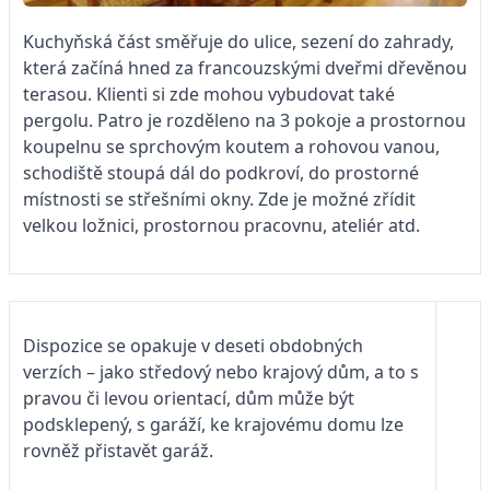
Kuchyňská část směřuje do ulice, sezení do zahrady,
která začíná hned za francouzskými dveřmi dřevěnou
terasou. Klienti si zde mohou vybudovat také
pergolu. Patro je rozděleno na 3 pokoje a prostornou
koupelnu se sprchovým koutem a rohovou vanou,
schodiště stoupá dál do podkroví, do prostorné
místnosti se střešními okny. Zde je možné zřídit
velkou ložnici, prostornou pracovnu, ateliér atd.
Dispozice se opakuje v deseti obdobných
verzích – jako středový nebo krajový dům, a to s
pravou či levou orientací, dům může být
podsklepený, s garáží, ke krajovému domu lze
rovněž přistavět garáž.