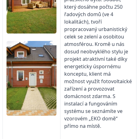
který dosáhne počtu 250
řadových domů (ve 4
lokalitách), tvoří
propracovaný urbanistický
celek se zelení a osobitou
atmosférou. Kromě u nás
dosud neobvyklého stylu je
projekt atraktivní také díky
energeticky úspornému
konceptu, klient má
možnost využít fotovoltaické
zařízení a provozovat
domácnost zdarma. S
instalací a fungováním
systému se seznámíte ve
vzorovém „EKO domě“
přímo na místě.