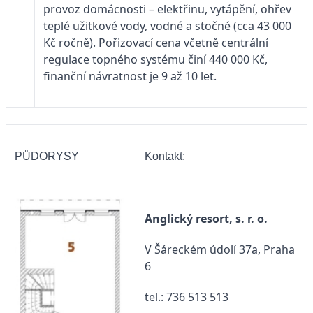
provoz domácnosti – elektřinu, vytápění, ohřev
teplé užitkové vody, vodné a stočné (cca 43 000
Kč ročně). Pořizovací cena včetně centrální
regulace topného systému činí 440 000 Kč,
finanční návratnost je 9 až 10 let.
PŮDORYSY
Kontakt:
Anglický resort, s. r. o.
V Šáreckém údolí 37a, Praha
6
tel.: 736 513 513