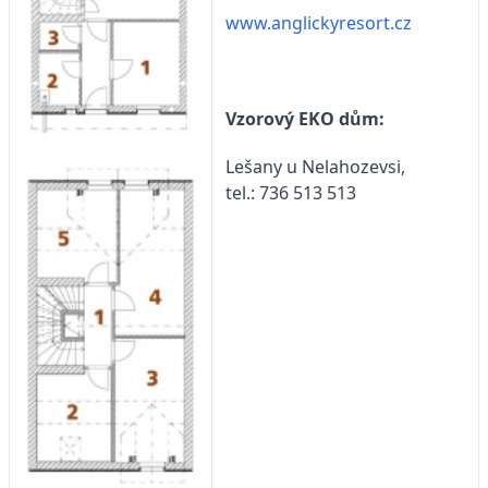
www.anglickyresort.cz
Vzorový EKO dům:
Lešany u Nelahozevsi,
tel.: 736 513 513