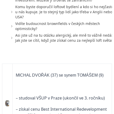
investorem. Můžete ji srovnat se zahraničím?
Komu byste doporučil loftové bydlení a kdo si ho nejčastěj
u nás kupuje. Je to stejný typ lidí jako třeba v Anglii nebo 
USA?
Vidíte budoucnost brownfields v českých městech
optimisticky?
Asi jste už na tu otázku alergický, ale mně to vážně nedá:
Jak jste se cítil, když jste získal cenu za nejlepší loft světa?
MICHAL DVOŘÁK (37) se synem TOMÁŠEM (9)
– studoval VŠUP v Praze (ukončil ve 3. ročníku)
– získal cenu Best International Redevelopment