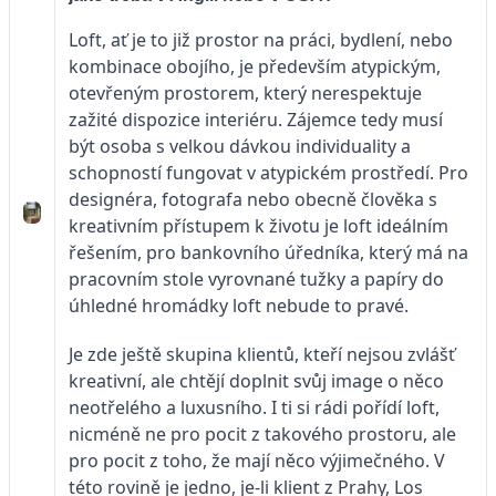
Loft, ať je to již prostor na práci, bydlení, nebo
kombinace obojího, je především atypickým,
otevřeným prostorem, který nerespektuje
zažité dispozice interiéru. Zájemce tedy musí
být osoba s velkou dávkou individuality a
schopností fungovat v atypickém prostředí. Pro
designéra, fotografa nebo obecně člověka s
kreativním přístupem k životu je loft ideálním
řešením, pro bankovního úředníka, který má na
pracovním stole vyrovnané tužky a papíry do
úhledné hromádky loft nebude to pravé.
Je zde ještě skupina klientů, kteří nejsou zvlášť
kreativní, ale chtějí doplnit svůj image o něco
neotřelého a luxusního. I ti si rádi pořídí loft,
nicméně ne pro pocit z takového prostoru, ale
pro pocit z toho, že mají něco výjimečného. V
této rovině je jedno, je-li klient z Prahy, Los