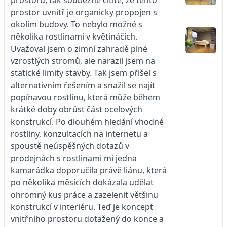
prostor uvnitř je organicky propojen s
okolím budovy. To nebylo možné s
několika rostlinami v květináčích.
Uvažoval jsem o zimní zahradě plné
vzrostlých stromů, ale narazil jsem na
statické limity stavby. Tak jsem přišel s
alternativním řešením a snažil se najít
popínavou rostlinu, která může během
krátké doby obrůst část ocelových
konstrukcí. Po dlouhém hledání vhodné
rostliny, konzultacích na internetu a
spoustě neúspěšných dotazů v
prodejnách s rostlinami mi jedna
kamarádka doporučila právě liánu, která
po několika měsících dokázala udělat
ohromný kus práce a zazelenit většinu
konstrukcí v interiéru. Teď je koncept
vnitřního prostoru dotažený do konce a