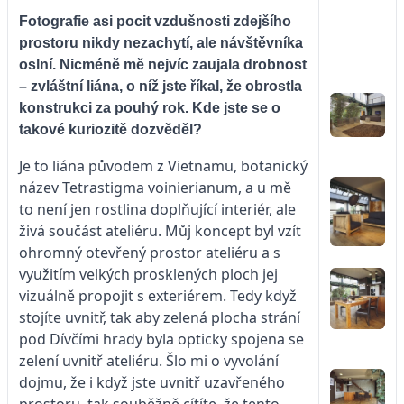
Fotografie asi pocit vzdušnosti zdejšího
prostoru nikdy nezachytí, ale návštěvníka
oslní. Nicméně mě nejvíc zaujala drobnost
– zvláštní liána, o níž jste říkal, že obrostla
konstrukci za pouhý rok. Kde jste se o
takové kuriozitě dozvěděl?
Je to liána původem z Vietnamu, botanický
název Tetrastigma voinierianum, a u mě
to není jen rostlina doplňující interiér, ale
živá součást ateliéru. Můj koncept byl vzít
ohromný otevřený prostor ateliéru a s
využitím velkých prosklených ploch jej
vizuálně propojit s exteriérem. Tedy když
stojíte uvnitř, tak aby zelená plocha strání
pod Dívčími hrady byla opticky spojena se
zelení uvnitř ateliéru. Šlo mi o vyvolání
dojmu, že i když jste uvnitř uzavřeného
prostoru, tak souběžně cítíte, že tento