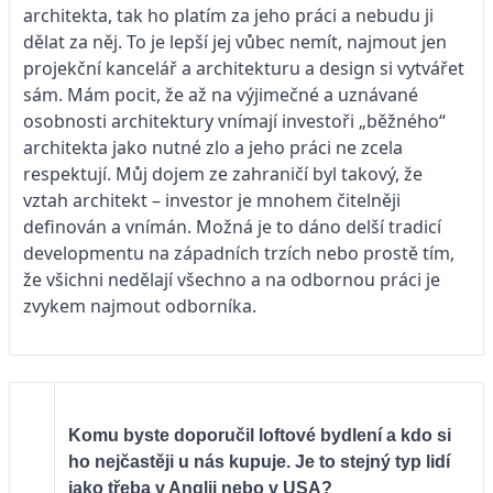
architekta, tak ho platím za jeho práci a nebudu ji
dělat za něj. To je lepší jej vůbec nemít, najmout jen
projekční kancelář a architekturu a design si vytvářet
sám. Mám pocit, že až na výjimečné a uznávané
osobnosti architektury vnímají investoři „běžného“
architekta jako nutné zlo a jeho práci ne zcela
respektují. Můj dojem ze zahraničí byl takový, že
vztah architekt – investor je mnohem čitelněji
definován a vnímán. Možná je to dáno delší tradicí
developmentu na západních trzích nebo prostě tím,
že všichni nedělají všechno a na odbornou práci je
zvykem najmout odborníka.
Komu byste doporučil loftové bydlení a kdo si
ho nejčastěji u nás kupuje. Je to stejný typ lidí
jako třeba v Anglii nebo v USA?