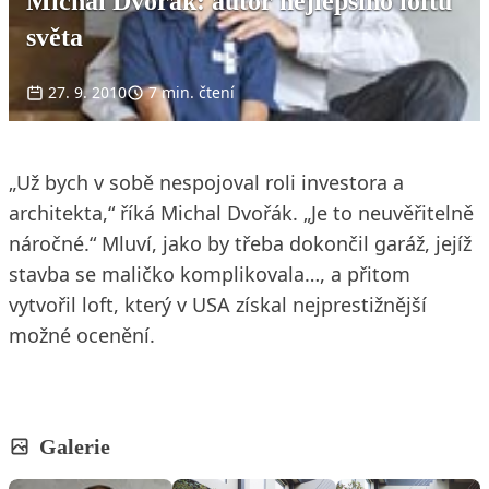
Michal Dvořák: autor nejlepšího loftu
světa
27. 9. 2010
7 min. čtení
„Už bych v sobě nespojoval roli investora a
architekta,“ říká Michal Dvořák. „Je to neuvěřitelně
náročné.“ Mluví, jako by třeba dokončil garáž, jejíž
stavba se maličko komplikovala…, a přitom
vytvořil loft, který v USA získal nejprestižnější
možné ocenění.
Galerie