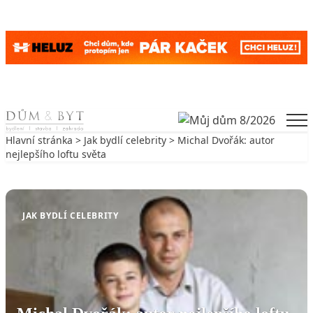
Skip to content
Men
Hlavní stránka
>
Jak bydlí celebrity
> Michal Dvořák: autor
nejlepšího loftu světa
Zpět na Jak bydlí celebrity
JAK BYDLÍ CELEBRITY