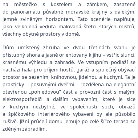
na městečko s kostelem a zámkem, zasazené
do panoramatu půvabné moravské krajiny s dalekým,
jemně zvlněným horizontem. Tato scenérie naplňuje,
jako velkolepá veduta malovaná štětci starých mistrů,
všechny obytné prostory v domě.
Dům umístěný zhruba ve dvou třetinách svahu je
přístupný shora a jasně orientovaný k jihu – vstříc slunci,
krásnému výhledu a zahradě. Ve vstupním podlaží se
nachází hala pro příjem hostů, garáž a společný obývací
prostor se sezením, knihovnou, jídelnou a kuchyní. Ta je
prakticky – posuvnými dveřmi – rozdělena na elegantní
otevřenou „pohledovou“ část a provozní část s malými
elektrospotřebiči a dalším vybavením, které je sice
v kuchyni nezbytné, ve společnosti soch, obrazů
a špičkového interiérového vybavení by ale působilo
rušivě. Jižní průčelí domu lemuje po celé šířce terasa se
zděným zábradlím.