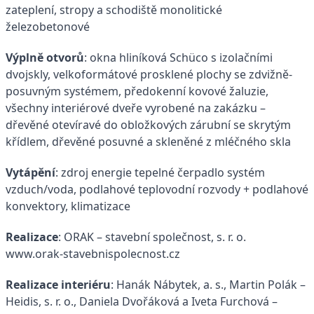
zateplení, stropy a schodiště monolitické
železobetonové
Výplně otvorů
: okna hliníková Schüco s izolačními
dvojskly, velkoformátové prosklené plochy se zdvižně-
posuvným systémem, předokenní kovové žaluzie,
všechny interiérové dveře vyrobené na zakázku –
dřevěné otevíravé do obložkových zárubní se skrytým
křídlem, dřevěné posuvné a skleněné z mléčného skla
Vytápění
: zdroj energie tepelné čerpadlo systém
vzduch/voda, podlahové teplovodní rozvody + podlahové
konvektory, klimatizace
Realizace
: ORAK – stavební společnost, s. r. o.
www.orak-stavebnispolecnost.cz
Realizace interiéru
: Hanák Nábytek, a. s., Martin Polák –
Heidis, s. r. o., Daniela Dvořáková a Iveta Furchová –