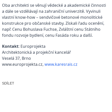
Oba architekti se věnují vědecké a akademické činnosti
a dále se vzdělávají na zahraniční univerzitě. Vyvinuli
vlastní know-how – sendvičové betonové monolitické
konstrukce pro občanské stavby. Získali řadu ocenění,
např. Cenu Bohuslava Fuchse, Zvláštní cenu Státního
fondu rozvoje bydlení, cenu Fasáda roku a další.
Kontakt
: Europrojekta
Architektonická a projekční kancelář
Veselá 37, Brno
www.europrojekta.cz,
www.karesrais.cz
SDÍLET
Facebook
X
LinkedIn
Email