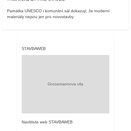
Památka UNESCO i komunitní sál dokazují, že moderní
materiály nejsou jen pro novostavby
STAVBAWEB
Navštivte web STAVBAWEB