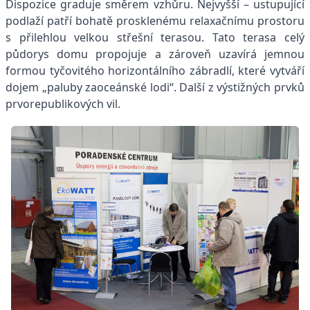
Dispozice graduje směrem vzhůru. Nejvyšší – ustupující
podlaží patří bohatě prosklenému relaxačnímu prostoru
s přilehlou velkou střešní terasou. Tato terasa celý
půdorys domu propojuje a zároveň uzavírá jemnou
formou tyčovitého horizontálního zábradlí, které vytváří
dojem „paluby zaoceánské lodi“. Další z výstižných prvků
prvorepublikových vil.