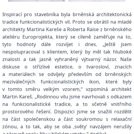
Inspirací pro stavebníka byla brněnská architektonická
tradice funkcionalistických vil. Proto se obrátil na mladé
architekty Martina Kareše a Roberta Raise z brněnského
ateliéru Europrojekta, který se cíleně zaměřuje na to,
tyto hodnoty dále rozvíjet i dnes. „Ještě jsem
nespolupracoval s klientem, který by měl tak hluboké
znalosti a tak jasně vyhraněný výtvarný názor. Naše
diskuse o střízlivé estetice, o tvarosloví, znacích
a materiálech se odvíjely především od brněnských
meziválečných funkcionalistických ikon, které byly
v tomto směru velkým vzorem,“ vzpomíná architekt
Martin Kareš. „Rodinnou vilu jsme navrhovali s odkazem
na funkcionalistické tradice, a to včetně vnitřního
prostorového řešení. Dispozici jsme se snažili rozdělit
na část společenskou a část soukromou s relaxační
zónou, a to tak, aby se oba ‚světy‘ navzájem nerušily