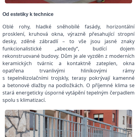
Od estetiky k technice
Oblé rohy, hladké sněhobílé fasády, horizontální
prosklení, kruhová okna, výrazně přesahující stropní
desky, zděné zábradlí – to vše jsou jasné znaky
funkcionalistické „abecedy“, budící dojem
rekonstruované budovy. Dům je ale vyzděn z moderních
keramických tvárnic a kontaktně zateplen, okna
opatřena trvanlivými hliníkovými rámy
s tepelněizolačními trojskly, terasy pokrývají kamenné
a betonové dlažby na podložkách. O příjemné klima se
stará energeticky úsporné vytápění tepelným čerpadlem
spolu s klimatizací.