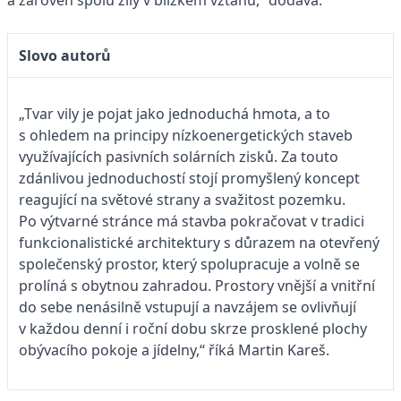
a zároveň spolu žily v blízkém vztahu,“ dodává.
Slovo autorů
„Tvar vily je pojat jako jednoduchá hmota, a to
s ohledem na principy nízkoenergetických staveb
využívajících pasivních solárních zisků. Za touto
zdánlivou jednoduchostí stojí promyšlený koncept
reagující na světové strany a svažitost pozemku.
Po výtvarné stránce má stavba pokračovat v tradici
funkcionalistické architektury s důrazem na otevřený
společenský prostor, který spolupracuje a volně se
prolíná s obytnou zahradou. Prostory vnější a vnitřní
do sebe nenásilně vstupují a navzájem se ovlivňují
v každou denní i roční dobu skrze prosklené plochy
obývacího pokoje a jídelny,“ říká Martin Kareš.