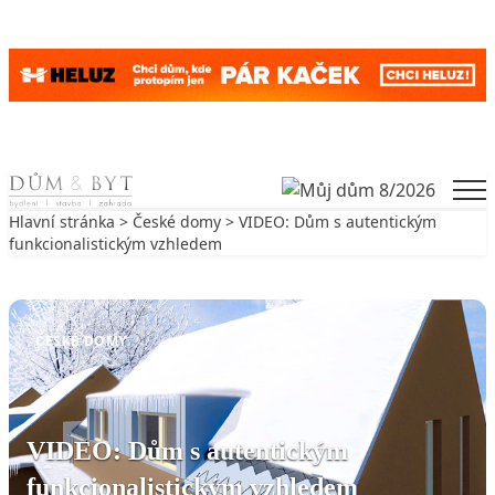
Skip to content
Men
Hlavní stránka
>
České domy
> VIDEO: Dům s autentickým
funkcionalistickým vzhledem
Zpět na České domy
ČESKÉ DOMY
VIDEO: Dům s autentickým
funkcionalistickým vzhledem