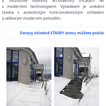
a filozofické hodnoty architektury třicátých let
s moderními technologiemi. Výsledkem je unikátní
stavba s autentickým funkcionalistickým vzhledem
a veškerým moderním pohodlím.
Dotazy ohledně STAVBY domu můžete poklád