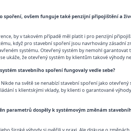
oření, ovšem funguje také penzijní připojištění a život
e, by v takovém případě měl platit i pro penzijní připojiště
tému, když pro stavební spoření jsou navrhovány zásadní z
uzavřeném systému. Otevřený systém by nemohl garantovat 
y se ukáže, že otevřený systém by klientům takové výhody n
ý systém stavebního spoření fungovaly vedle sebe?
 Nikde na světě se nenabízí stavební spoření jako otevřený 
dání s klientskými vklady, by klienti o garantované výhody 
změn parametrů dospěly k systémovým změnám stavebního 
 jeho široké výhody si ověřili v praxi. Ale diskuse o změnách