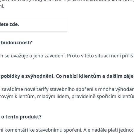
í.
ete zde.
ho budoucnost?
e uvažuje o jeho zavedení. Proto v této situaci není příliš
 pobídky a zvýhodnění. Co nabízí klientům a dalším z
na zavádíme nové tarify stavebního spoření s mnoha výhoda
rovým klientům, mladým lidem, pravidelně spořícím klientů
 o tento produkt?
i komentáři ke stavebnímu spoření. Ale nadále platí jedno: 