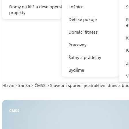
Domy na klíč a developerské
Ložnice
S
projekty
Dětské pokoje
R
e
Domácí fitness
K
Pracovny
F
Šatny a prádelny
Z
Bydlíme
V
Hlavní stránka
>
ČMSS
> Stavební spoření je atraktivní dnes a bude
Zpět na ČMSS
ČMSS