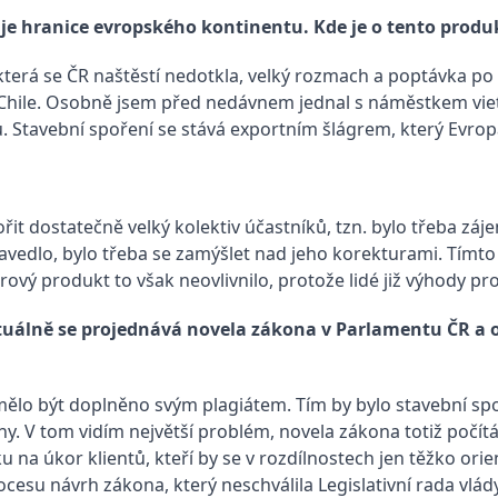
je hranice evropského kontinentu. Kde je o tento produ
terá se ČR naštěstí nedotkla, velký rozmach a poptávka po n
i v Chile. Osobně jsem před nedávnem jednal s náměstkem vi
 Stavební spoření se stává exportním šlágrem, který Evropa
řit dostatečně velký kolektiv účastníků, tzn. bylo třeba záj
zavedlo, bylo třeba se zamýšlet nad jeho korekturami. Tímto 
rový produkt to však neovlivnilo, protože lidé již výhody pr
Aktuálně se projednává novela zákona v Parlamentu ČR a 
ělo být doplněno svým plagiátem. Tím by bylo stavební spo
telny. V tom vidím největší problém, novela zákona totiž poč
a úkor klientů, kteří by se v rozdílnostech jen těžko orient
ocesu návrh zákona, který neschválila Legislativní rada vlá