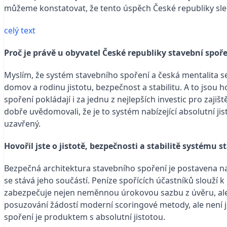
můžeme konstatovat, že tento úspěch České republiky sled
celý text
Proč je právě u obyvatel České republiky stavební spoř
Myslím, že systém stavebního spoření a česká mentalita se
domov a rodinu jistotu, bezpečnost a stabilitu. A to jsou ho
spoření pokládají i za jednu z nejlepších investic pro zajiš
dobře uvědomovali, že je to systém nabízející absolutní jis
uzavřený.
Hovořil jste o jistotě, bezpečnosti a stabilitě systému s
Bezpečná architektura stavebního spoření je postavena na
se stává jeho součástí. Peníze spořících účastníků slouží
zabezpečuje nejen neměnnou úrokovou sazbu z úvěru, ale t
posuzování žádostí moderní scoringové metody, ale není jis
spoření je produktem s absolutní jistotou.