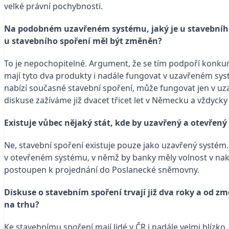
velké právní pochybnosti.
Na podobném uzavřeném systému, jaký je u stavebního sp
u stavebního spoření měl být změněn?
To je nepochopitelné. Argument, že se tím podpoří konkurenc
mají tyto dva produkty i nadále fungovat v uzavřeném sys
nabízí současné stavební spoření, může fungovat jen v 
diskuse zažíváme již dvacet třicet let v Německu a vždyck
Existuje vůbec nějaký stát, kde by uzavřený a otevřen
Ne, stavební spoření existuje pouze jako uzavřený systém.
v otevřeném systému, v němž by banky měly volnost v naklá
postoupen k projednání do Poslanecké sněmovny.
Diskuse o stavebním spoření trvají již dva roky a od 
na trhu?
Ke stavebnímu spoření mají lidé v ČR i nadále velmi blízko,