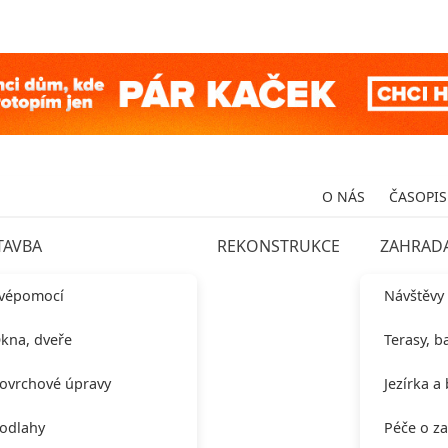
O NÁS
ČASOPIS
TAVBA
REKONSTRUKCE
ZAHRAD
vépomocí
Návštěvy
kna, dveře
Terasy, b
ovrchové úpravy
Jezírka a
odlahy
Péče o z