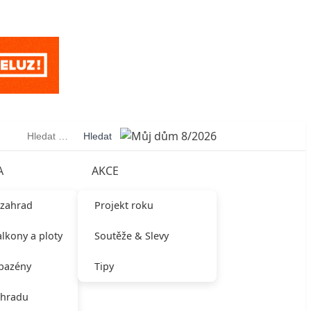
Vyhledávání
A
AKCE
 zahrad
Projekt roku
alkony a ploty
Soutěže & Slevy
 bazény
Tipy
ahradu