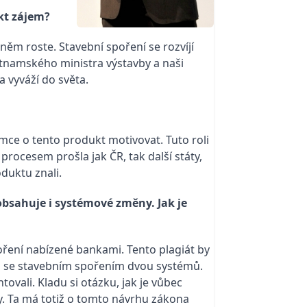
kt zájem?
ěm roste. Stavební spoření se rozvíjí
etnamského ministra výstavby a naši
 vyváží do světa.
emce o tento produkt motivovat. Tuto roli
procesem prošla jak ČR, tak další státy,
oduktu znali.
obsahuje i systémové změny. Jak je
ření nabízené bankami. Tento pla­giát by
ítá se stavebním spořením dvou systémů.
ovali. Kladu si otázku, jak je vůbec
dy. Ta má totiž o tomto návrhu zákona