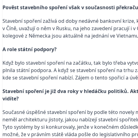
Pověst stavebního spoření však v současnosti překraču
Stavební spoření zažívá od doby nedávné bankovní krize, k
v Číně, uvažují o něm v Rusku, na jeho zavedení pracují 
kolegové z Německa jsou aktuálně na jednání ve Vietnamu.
A role státní podpory?
Když bylo stavební spoření na začátku, tak bylo třeba vytvo
plnila státní podpora. A když se stavební spoření na trhu 
kde se stavební spoření nabízí. Zájem o tento spořicí a úvě
Stavební spoření je již dva roky v hledáčku politiků. 
vidíte?
Současné úspěšné stavební spoření by podle této novely m
neměl architekturu jistoty, jakou nabízejí stavební spoři
Tyto systémy by si konkurovaly, jenže v konečném důsledku n
možné, že v právním státě vláda pošle do legislativního pr