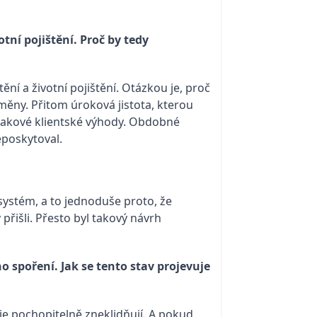
ní pojištění. Proč by tedy
ní a životní pojištění. Otázkou je, proč
měny. Přitom úroková jistota, kterou
takové klientské výhody. Obdobné
eposkytoval.
systém, a to jednoduše proto, že
přišli. Přesto byl takový návrh
spoření. Jak se tento stav projevuje
 je pochopitelně zneklidňují. A pokud