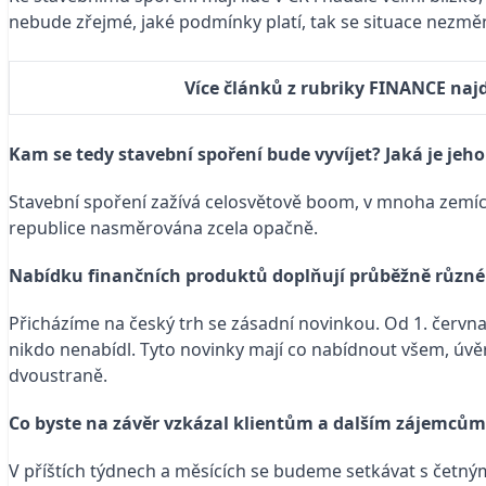
nebude zřejmé, jaké podmínky platí, tak se situace nezměn
Více článků z rubriky FINANCE najd
Kam se tedy stavební spoření bude vyvíjet? Jaká je je
Stavební spoření zažívá celosvětově boom, v mnoha zemích s
republice nasměrována zcela opačně.
Nabídku finančních produktů doplňují průběžně různé
Přicházíme na český trh se zásadní novinkou. Od 1. červ
nikdo nenabídl. Tyto novinky mají co nabídnout všem, úvě
dvoustraně.
Co byste na závěr vzkázal klientům a dalším zájemcům
V příštích týdnech a měsících se budeme setkávat s četným