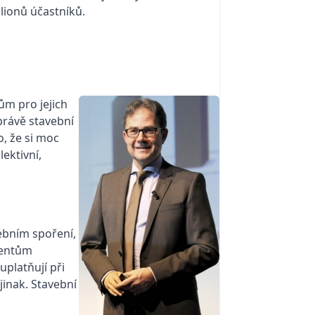
lionů účastníků.
ům pro jejich
 právě stavební
o, že si moc
ektivní,
ebním spoření,
lientům
platňují při
jinak. Stavební