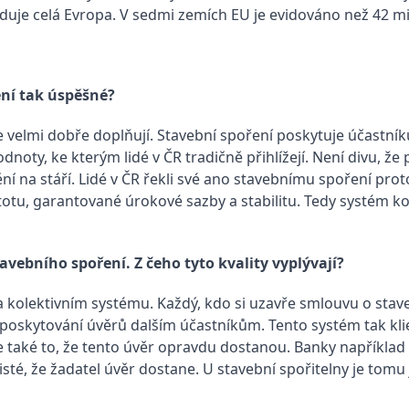
uje celá Evropa. V sedmi zemích EU je evidováno než 42 mi
ení tak úspěšné?
 velmi dobře doplňují. Stavební spoření poskytuje účastník
dnoty, ke kterým lidé v ČR tradičně přihlížejí. Není divu, že
tění na stáří. Lidé v ČR řekli své ano stavebnímu spoření prot
totu, garantované úrokové sazby a stabilitu. Tedy systém kol
tavebního spoření. Z čeho tyto kvality vyplývají?
 kolektivním systému. Každý, kdo si uzavře smlouvu o stav
 k poskytování úvěrů dalším účastníkům. Tento systém tak k
aké to, že tento úvěr opravdu dostanou. Banky například u
té, že žadatel úvěr dostane. U stavební spořitelny je tomu 