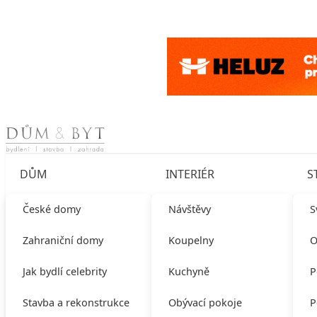
Skip to content
DŮM
INTERIÉR
S
České domy
Návštěvy
S
Zahraniční domy
Koupelny
O
Jak bydlí celebrity
Kuchyně
P
Stavba a rekonstrukce
Obývací pokoje
P