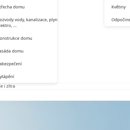
třecha domu
Květiny
ozvody vody, kanalizace, plynu,
Odpočine
lektro, …
onstrukce domu
asáda domu
abezpečení
ytápění
 i zítra