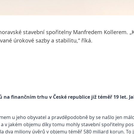
ravské stavební spořitelny Manfredem Kollerem. „K
vané úrokové sazby a stabilitu,“ říká.
 na finančním trhu v České republice již téměř 19 let. 
ájmem u jeho obyvatel a pravděpodobně by se našlo jen málo
 a v jakém objemu díky tomu mohly stavební spořitelny posk
a dva miliony úvěrů v objemu téměř 580 miliard korun. To 