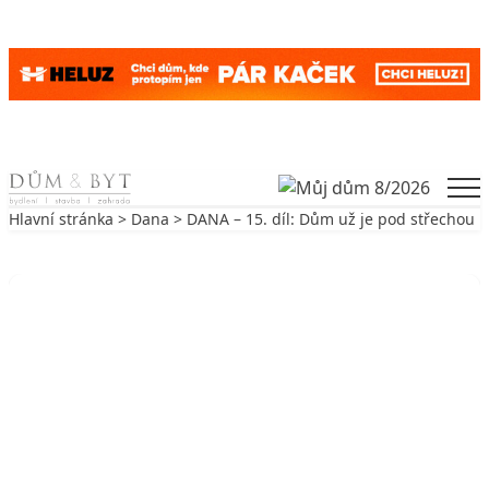
Skip to content
Men
Hlavní stránka
>
Dana
> DANA – 15. díl: Dům už je pod střechou
Zpět na Dana
DANA
DANA – 15. díl: Dům už je pod
střechou
19. 3. 2010
3 min. čtení