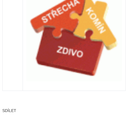
SDÍLET
Facebook
X
LinkedIn
Email