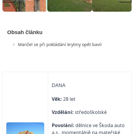
Obsah článku
Manžel se při pokládání krytiny opět bavil
DANA
Věk:
28 let
Vzdělání:
středoškolské
Povolání:
dělnice ve Škoda auto
a.s., momentálně na mateřské