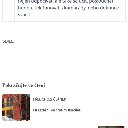
nejen odpočívat, ale také se učit, poslouchat
hudbu, telefonovat s kamarády, nebo dokonce
svačit.
SDÍLET
Facebook
X
LinkedIn
Email
Pokračujte ve čtení
PŘEDCHOZÍ ČLÁNEK
Hrázdění ve třetím tisíciletí