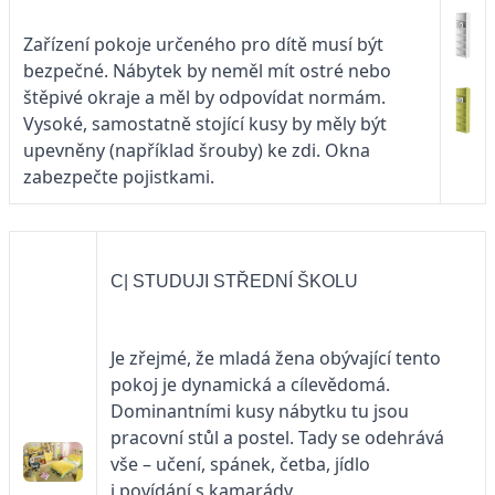
Zařízení pokoje určeného pro dítě musí být
bezpečné. Nábytek by neměl mít ostré nebo
štěpivé okraje a měl by odpovídat normám.
Vysoké, samostatně stojící kusy by měly být
upevněny (například šrouby) ke zdi. Okna
zabezpečte pojistkami.
C| STUDUJI STŘEDNÍ ŠKOLU
Je zřejmé, že mladá žena obývající tento
pokoj je dynamická a cílevědomá.
Dominantními kusy nábytku tu jsou
pracovní stůl a postel. Tady se odehrává
vše – učení, spánek, četba, jídlo
i povídání s kamarády.