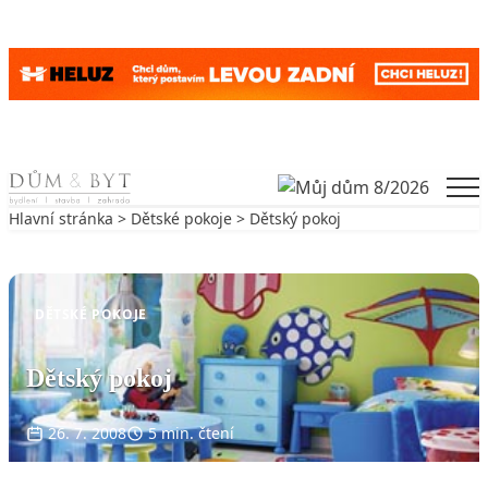
Skip to content
Men
Hlavní stránka
>
Dětské pokoje
> Dětský pokoj
Zpět na Dětské pokoje
DĚTSKÉ POKOJE
Dětský pokoj
26. 7. 2008
5 min. čtení