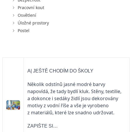
Pracovní kout
Osvětlení
Úložné prostory
Postel
A| JEŠTĚ CHODÍM DO ŠKOLY
Několik odstínů jasné modré barvy
napovídá, že tady bydlí kluk. Stěny, textilie,
a dokonce i sedáky židlí jsou dekorovány
motivy z vodní říše a vše je vyrobeno
z materiálů, které lze snadno udržovat.
ZAPIŠTE SI…