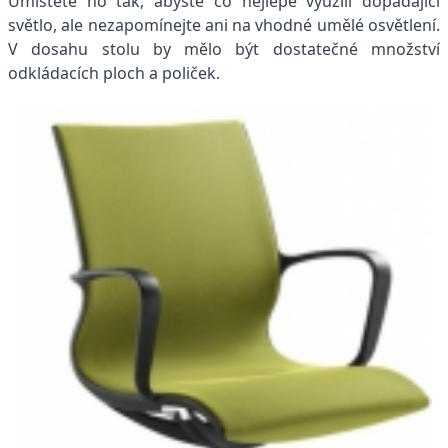
Umístěte ho tak, abyste co nejlépe využili dopadající
světlo, ale nezapomínejte ani na vhodné umělé osvětlení.
V dosahu stolu by mělo být dostatečné množství
odkládacích ploch a poliček.