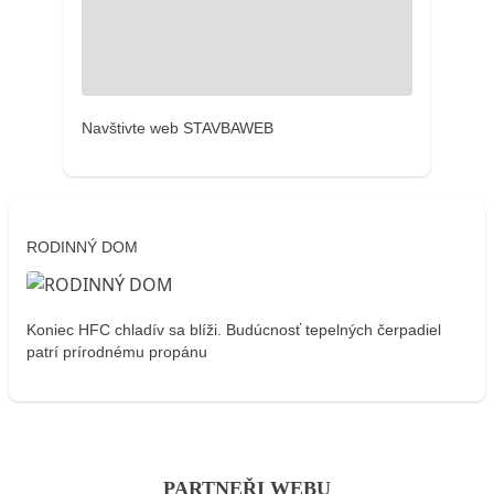
Navštivte web STAVBAWEB
RODINNÝ DOM
Koniec HFC chladív sa blíži. Budúcnosť tepelných čerpadiel
patrí prírodnému propánu
PARTNEŘI WEBU