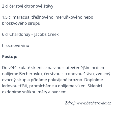
2 cl čerstvé citronové šťávy
1,5 cl maracua, třešňového, meruňkového nebo
broskvového sirupu
6 cl Chardonay – Jacobs Creek
hroznové víno
Postup:
Do větší kulaté sklenice na víno s otevřenějším hrdlem
nalijeme Becherovku, čerstvou citronovou šťávu, zvolený
ovocný sirup a přídáme pokrájené hrozno. Doplníme
ledovou tříští, promícháme a dolijeme víken. Sklenici
ozdobíme snítkou máty a ovocem.
Zdroj: www.becherovka.cz