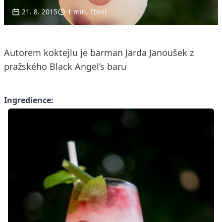
21. 8. 2015
1 min. čtení
Autorem koktejlu je barman Jarda Janoušek z
pražského Black Angel’s baru
Ingredience: