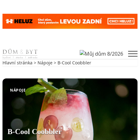
Skip to content
Men
Hlavní stránka
>
Nápoje
> B-Cool Coobbler
Zpět na Nápoje
NÁPOJE
B-Cool Coobbler