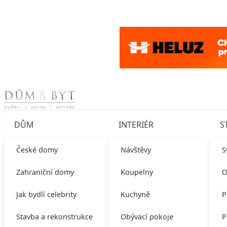
Skip to content
DŮM
INTERIÉR
S
České domy
Návštěvy
S
Zahraniční domy
Koupelny
O
Jak bydlí celebrity
Kuchyně
P
Stavba a rekonstrukce
Obývací pokoje
P