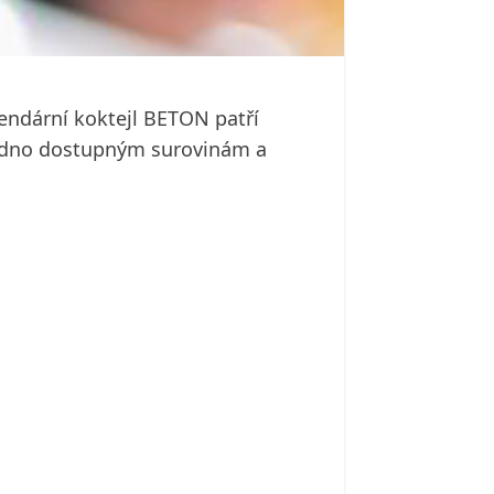
endární koktejl BETON patří
nadno dostupným surovinám a