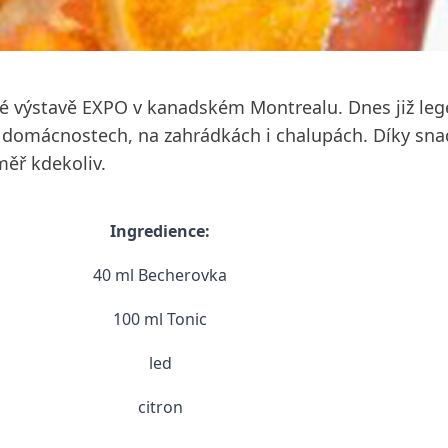
vé výstavě EXPO v kanadském Montrealu. Dnes již leg
h, domácnostech, na zahrádkách i chalupách. Díky s
měř kdekoliv.
Ingredience:
40 ml Becherovka
100 ml Tonic
led
citron