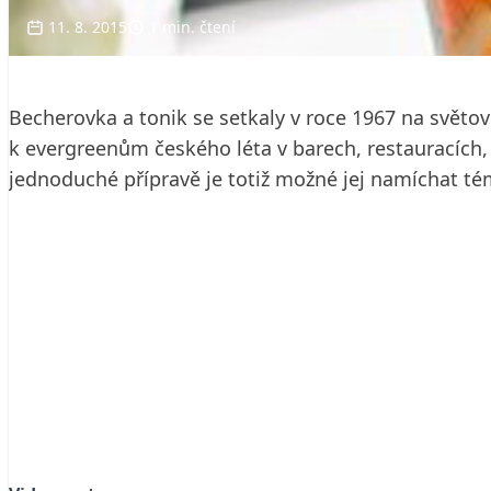
11. 8. 2015
1 min. čtení
Becherovka a tonik se setkaly v roce 1967 na světo
k evergreenům českého léta v barech, restauracíc
jednoduché přípravě je totiž možné jej namíchat té