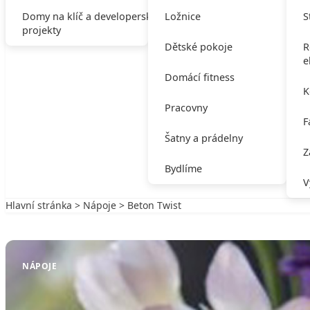
Domy na klíč a developerské
Ložnice
S
projekty
Dětské pokoje
R
e
Domácí fitness
K
Pracovny
F
Šatny a prádelny
Z
Bydlíme
V
Hlavní stránka
>
Nápoje
> Beton Twist
Zpět na Nápoje
NÁPOJE