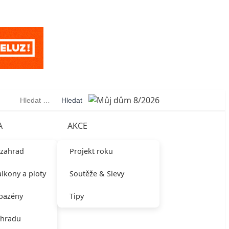
Vyhledávání
A
AKCE
 zahrad
Projekt roku
alkony a ploty
Soutěže & Slevy
 bazény
Tipy
ahradu