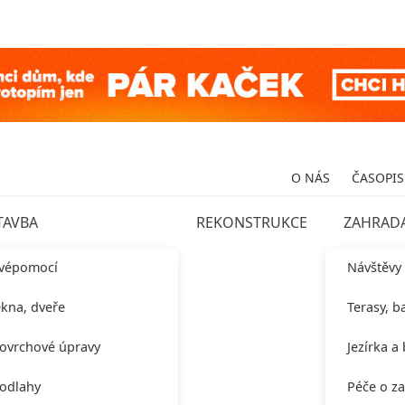
O NÁS
ČASOPIS
TAVBA
REKONSTRUKCE
ZAHRAD
vépomocí
Návštěvy
kna, dveře
Terasy, b
ovrchové úpravy
Jezírka a
odlahy
Péče o z