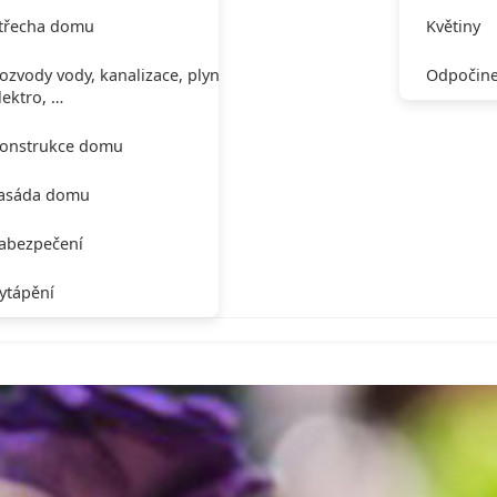
třecha domu
Květiny
ozvody vody, kanalizace, plynu,
Odpočine
lektro, …
onstrukce domu
asáda domu
abezpečení
ytápění