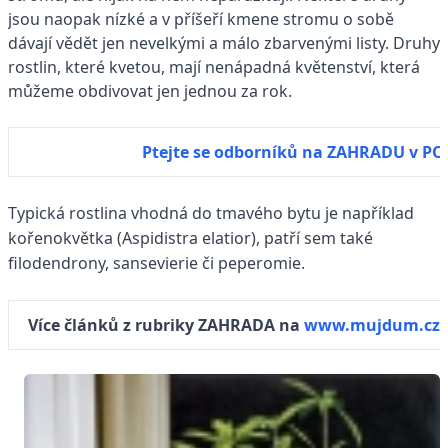
jsou naopak nízké a v příšeří kmene stromu o sobě
dávají vědět jen nevelkými a málo zbarvenými listy. Druhy
rostlin, které kvetou, mají nenápadná květenství, která
můžeme obdivovat jen jednou za rok.
Ptejte se odborníků na ZAHRADU v P
Typická rostlina vhodná do tmavého bytu je například
kořenokvětka (Aspidistra elatior), patří sem také
filodendrony, sansevierie či peperomie.
Více článků z rubriky ZAHRADA na
www.mujdum.cz