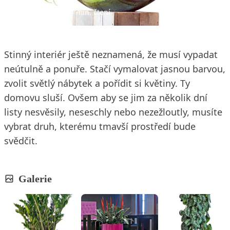
11. 8. 2015
4 min. čtení
Stinný interiér ještě neznamená, že musí vypadat
neútulně a ponuře. Stačí vymalovat jasnou barvou,
zvolit světlý nábytek a pořídit si květiny. Ty
domovu sluší. Ovšem aby se jim za několik dní
listy nesvěsily, neseschly nebo nezežloutly, musíte
vybrat druh, kterému tmavší prostředí bude
svědčit.
Galerie