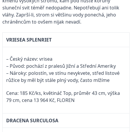
kmenů vysokých stromů, kam pod husté koruny
sluneční svit téměř nedopadne. Nepotřebují ani tolik
vláhy. Zaprší-li, strom si většinu vody ponechá, jeho
chráněncům to ovšem nijak nevadí.
VRIESEA SPLENRIET
– Český název: vrisea
– Původ: pochází z pralesů Jižní a Střední Ameriky
– Nároky: polostín, ve stínu nevykvete, střed listové
růžice by měl být stále plný vody, často mlžíme
Cena: 185 Kč/ks, květináč Top, průměr 43 cm, výška
79 cm, cena 13 964 Kč, FLOREN
DRACENA SURCULOSA