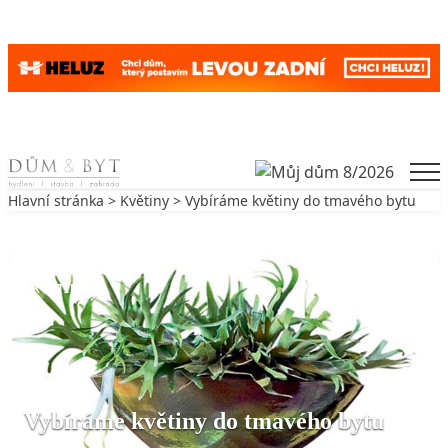
Skip to content
Men
Hlavní stránka
>
Květiny
> Vybíráme květiny do tmavého bytu
Zpět na Květiny
KVĚTINY
Vybíráme květiny do tmavého bytu