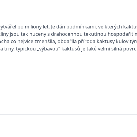
vytvářel po miliony let. Je dán podmínkami, ve kterých kakt
iny jsou tak nuceny s drahocennou tekutinou hospodařit mn
locha co nejvíce zmenšila, obdařila příroda kaktusy kulovi
a trny, typickou „výbavou“ kaktusů je také velmi silná povrc