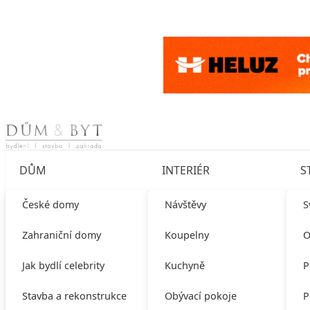
Skip to content
DŮM
INTERIÉR
S
České domy
Návštěvy
S
Zahraniční domy
Koupelny
O
Jak bydlí celebrity
Kuchyně
P
Stavba a rekonstrukce
Obývací pokoje
P