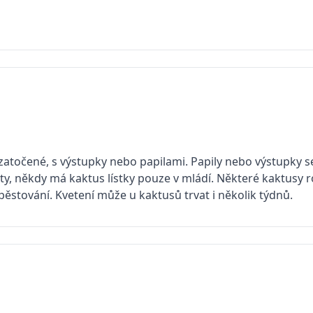
atočené, s výstupky nebo papilami. Papily nebo výstupky se 
sty, někdy má kaktus lístky pouze v mládí. Některé kaktusy r
ěstování. Kvetení může u kaktusů trvat i několik týdnů.