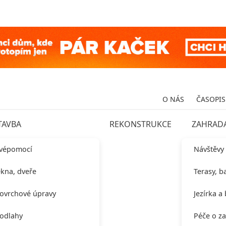
O NÁS
ČASOPIS
TAVBA
REKONSTRUKCE
ZAHRAD
vépomocí
Návštěvy
kna, dveře
Terasy, b
ovrchové úpravy
Jezírka a
odlahy
Péče o z