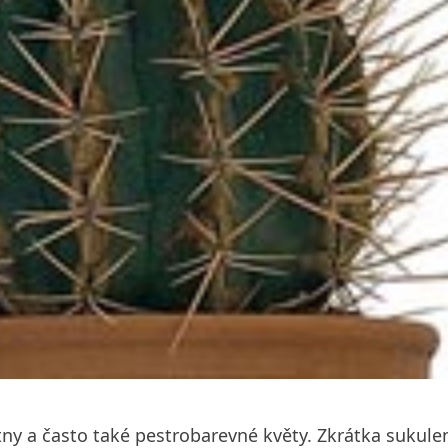
y a často také pestrobarevné květy. Zkrátka sukulentn