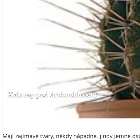
Kaktusy pod drobnohledem
7. 11. 2009
3 min. čtení
Mají zajímavé tvary, někdy nápadné, jindy jemné ostn