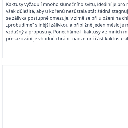
Kaktusy vyžadují mnoho slunečního svitu, ideální je pro 
však důležité, aby u kořenů nezůstala stát žádná stagnuj
se zálivka postupně omezuje, v zimě se při uložení na c
„probudíme“ silnější zálivkou a přibližně jeden měsíc je 
vzdušný a propustný. Ponecháme-li kaktusy v zimních mě
přesazování je vhodné chránit nadzemní část kaktusu si