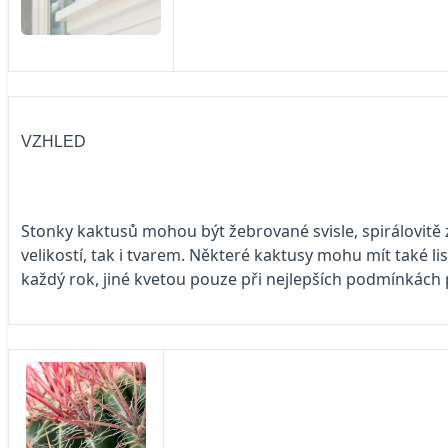
VZHLED
Stonky kaktusů mohou být žebrované svisle, spirálovitě z
velikostí, tak i tvarem. Některé kaktusy mohu mít také li
každý rok, jiné kvetou pouze při nejlepších podmínkách p