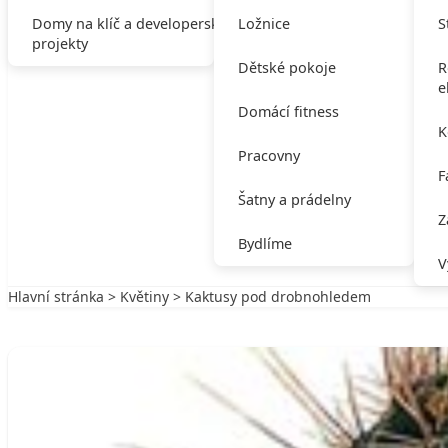
Domy na klíč a developerské
Ložnice
S
projekty
Dětské pokoje
R
e
Domácí fitness
K
Pracovny
F
Šatny a prádelny
Z
Bydlíme
V
Hlavní stránka
>
Květiny
> Kaktusy pod drobnohledem
Zpět na Květiny
KVĚTINY