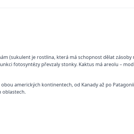
inám (sukulent je rostlina, která má schopnost dělat zásob
funkci fotosyntézy převzaly stonky. Kaktus má areolu – mod
 obou amerických kontinentech, od Kanady až po Patagonii.
h oblastech.