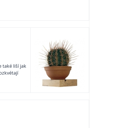
také liší jak
ozkvétají