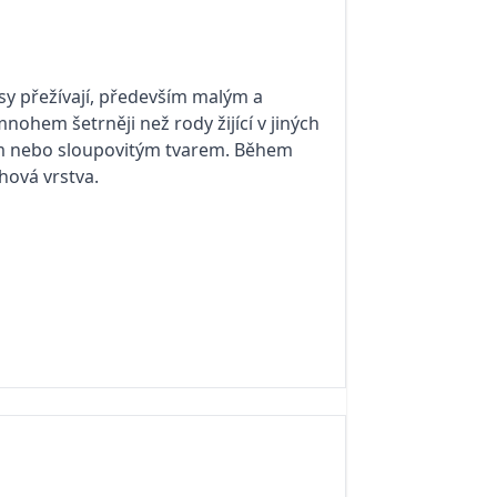
usy přežívají, především malým a
ohem šetrněji než rody žijící v jiných
tým nebo sloupovitým tvarem. Během
hová vrstva.