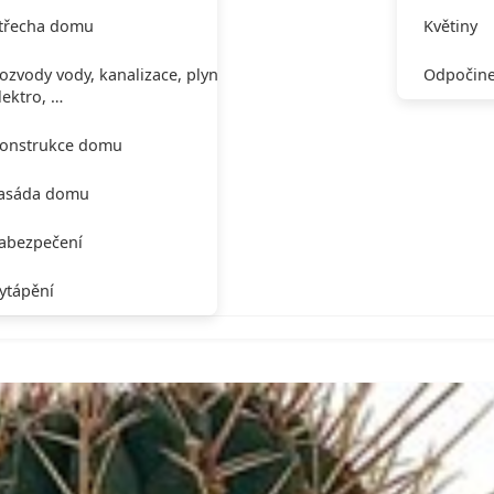
třecha domu
Květiny
ozvody vody, kanalizace, plynu,
Odpočine
lektro, …
onstrukce domu
asáda domu
abezpečení
ytápění