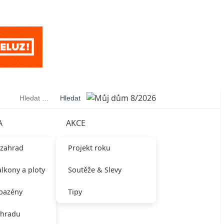
Vyhledávání
A
AKCE
 zahrad
Projekt roku
alkony a ploty
Soutěže & Slevy
 bazény
Tipy
ahradu