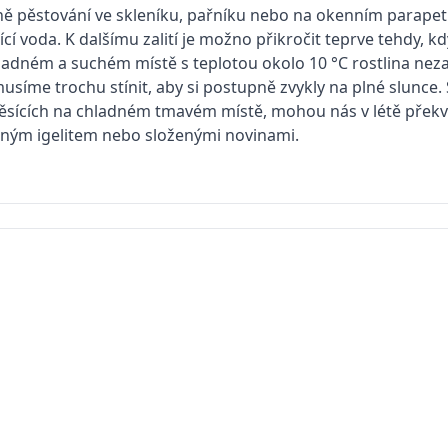
ně pěstování ve skleníku, pařníku nebo na okenním parapetu.
ící voda. K dalšímu zalití je možno přikročit teprve tehdy, 
hladném a suchém místě s teplotou okolo 10 °C rostlina neza
musíme trochu stínit, aby si postupně zvykly na plné slunce.
sících na chladném tmavém místě, mohou nás v létě překvap
lným igelitem nebo složenými novinami.