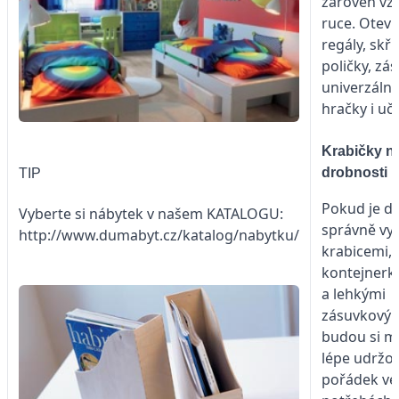
zároveň vž
ruce. Otev
regály, skří
poličky, zá
univerzáln
hračky i uče
Krabičky n
drobnosti
TIP
Pokud je d
Vyberte si nábytek v našem KATALOGU:
správně vy
http://www.dumabyt.cz/katalog/nabytku/
krabicemi,
kontejnerk
a lehkými
zásuvkovými
budou si mo
lépe udržo
pořádek ve