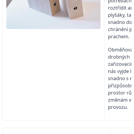
potřebách
roztřídit au
plyšáky, tak
snadno dos
chránění p
prachem.
Obměňován
drobných
zařizovací
nás vyjde le
snadno s n
přizpůsob
prostor rů
změnám v
provozu.