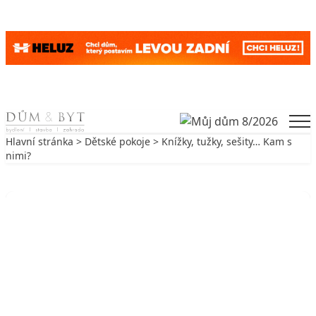
Skip to content
Men
Hlavní stránka
>
Dětské pokoje
> Knížky, tužky, sešity… Kam s
nimi?
Zpět na Dětské pokoje
DĚTSKÉ POKOJE
Knížky, tužky, sešity… Kam s nimi?
23. 8. 2006
4 min. čtení