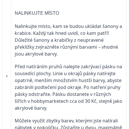
NALINKUJTE MÍSTO
Nalinkujte místo, kam se budou ukládat šanony a
krabice. Každý tak hned uvidí, co kam patří!
Důležité šanony a krabičky z neupravené
překližky zvýrazněte různými barvami – vhodné
jsou akrylové barvy.
Před natíráním pruhů nalepte zakrývací pásku na
sousedící plochy. Linie u okrajů pásky natírejte
opatrně, menším množstvím hustší barvy, abyste
zabránili podtečení pod okraje. Po natření pruhy
pásky odstraňte. Pásku dostanete v různých
šířích v hobbymarketech cca od 30 Kč, stejně jako
akrylové barvy.
Můžete využít zbytky barev, kterými jste natírali
nábytek v pokojíčku. Zůstaňte u dvou, maximálně