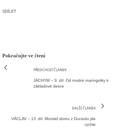
SDÍLET
Facebook
X
LinkedIn
Email
Pokračujte ve čtení
PŘEDCHOZÍ ČLÁNEK
JÁCHYM – 9. díl: Od modré maringotky k
základové desce
DALŠÍ ČLÁNEK
VÁCLAV – 13. díl: Montáž domu z Durisolu jde
rychle