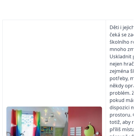
Děti i jejic
čeká se za
školního r
mnoho změ
Uskladnit 
nejen hračk
zejména šk
potřeby, m
někdy opra
problém. Zv
pokud mám
dispozici m
prostoru. 
totiž, aby n
příliš místa,