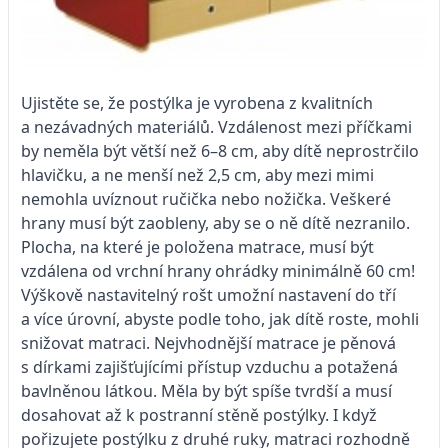
Ujistěte se, že postýlka je vyrobena z kvalitních
a nezávadných materiálů. Vzdálenost mezi příčkami
by neměla být větší než 6–8 cm, aby dítě neprostrčilo
hlavičku, a ne menší než 2,5 cm, aby mezi mimi
nemohla uvíznout ručička nebo nožička. Veškeré
hrany musí být zaobleny, aby se o ně dítě nezranilo.
Plocha, na které je položena matrace, musí být
vzdálena od vrchní hrany ohrádky minimálně 60 cm!
Výškově nastavitelný rošt umožní nastavení do tří
a více úrovní, abyste podle toho, jak dítě roste, mohli
snižovat matraci. Nejvhodnější matrace je pěnová
s dírkami zajišťujícími přístup vzduchu a potažená
bavlněnou látkou. Měla by být spíše tvrdší a musí
dosahovat až k postranní stěně postýlky. I když
pořizujete postýlku z druhé ruky, matraci rozhodně