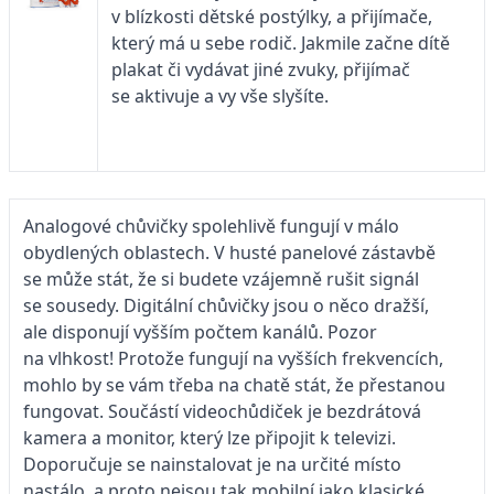
v blízkosti dětské po­­­stýlky, a přijímače,
který má u sebe rodič. Jakmile začne dítě
plakat či vydávat jiné zvuky, přijímač
se aktivuje a vy vše slyšíte.
Analogové chůvičky spolehlivě fungují v málo
obydlených oblastech. V husté panelové zástavbě
se může stát, že si budete vzájemně rušit signál
se sousedy. Digitální chůvičky jsou o něco dražší,
ale disponují vyšším počtem kanálů. Pozor
na vlhkost! Protože fungují na vyšších frekvencích,
mohlo by se vám třeba na chatě stát, že přestanou
fungovat. Součástí videochůdiček je bezdrátová
kamera a monitor, který lze připojit k televizi.
Doporučuje se nainstalovat je na určité místo
nastálo, a proto nejsou tak mobilní jako klasické