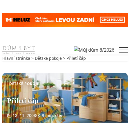
Skip to content
Men
Hlavní stránka
>
Dětské pokoje
> Přiletí čáp
Zpět na Dětské pokoje
DĚTSKÉ POKOJE
Přiletí čáp
18. 11. 2008
9 min. čtení