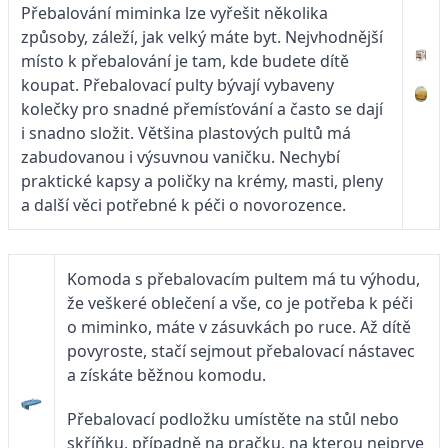
Přebalování miminka lze vyřešit několika
způsoby, záleží, jak velký máte byt. Nejvhodnější
místo k přebalování je tam, kde budete dítě
koupat. Přebalovací pulty bývají vybaveny
kolečky pro snadné přemísťování a často se dají
i snadno složit. Většina plastových pultů má
zabudovanou i výsuvnou vaničku. Nechybí
praktické kapsy a poličky na krémy, masti, pleny
a další věci potřebné k péči o novorozence.
Komoda s přebalovacím pultem má tu výhodu,
že veškeré oblečení a vše, co je potřeba k péči
o miminko, máte v zásuvkách po ruce. Až dítě
povyroste, stačí sejmout přebalovací nástavec
a získáte běžnou komodu.
Přebalovací podložku umístěte na stůl nebo
skříňku, případně na pračku, na kterou nejprve