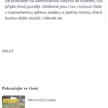
lze přestavět na samostatnou židličku se stolkem, což
přijde vhod později. Oblíbené jsou i tzv. rostoucí židle
s nastavitelnou výškou sedáku a opěrky nohou, které
budou dítěti sloužit i několik let.
SDÍLET
Facebook
X
LinkedIn
Email
Pokračujte ve čtení
PŘEDCHOZÍ ČLÁNEK