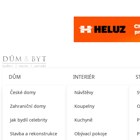
Skip to content
DŮM
INTERIÉR
S
České domy
Návštěvy
S
Zahraniční domy
Koupelny
O
Jak bydlí celebrity
Kuchyně
P
Stavba a rekonstrukce
Obývací pokoje
P