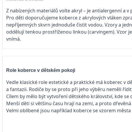
Z nabízených materiálů volte akryl – je antialergenní a 
Pro děti doporučujeme koberce z akrylových vláken zpra
nepříjemných skvrn jednoduše čistit vodou. Vzory a jedn
oddělují tenkou prostřiženou linkou (carvingem). Vzor je d
vnímá.
Role koberce v dětském pokoji
Vedle klasické role estetické a praktické má koberec v dět
a fantazii. Rodiče by se proto při jeho výběru neměli řídi
Cílem by mělo být vytvoření dětského království, kde se 
Menší děti si většinu času hrají na zemi, a proto dřevěn
Velmi oblíbené jsou například koberce se vzorem města či