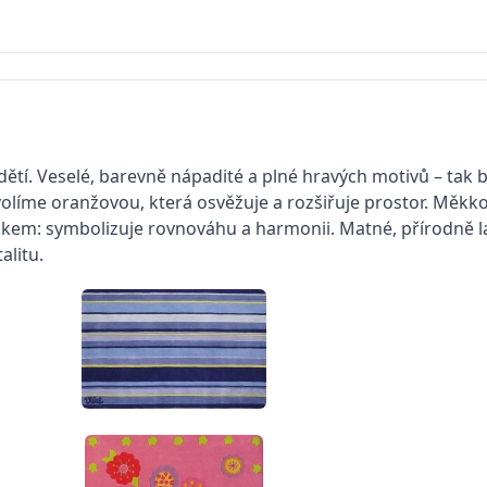
 dětí. Veselé, barevně nápadité a plné hravých motivů – tak
volíme oranžovou, která osvěžuje a rozšiřuje prostor. Měkko
em: symbolizuje rovnováhu a harmonii. Matné, přírodně la
litu.