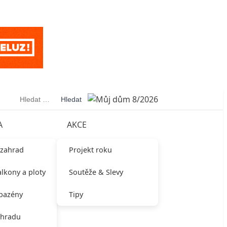
Vyhledávání
A
AKCE
 zahrad
Projekt roku
alkony a ploty
Soutěže & Slevy
 bazény
Tipy
ahradu