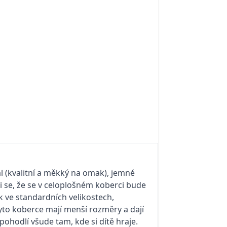
l (kvalitní a měkký na omak), jemné
-li se, že se v celoplošném koberci bude
k ve standardních velikostech,
 Tyto koberce mají menší rozměry a dají
pohodlí všude tam, kde si dítě hraje.