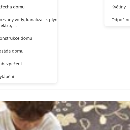
třecha domu
Květiny
ozvody vody, kanalizace, plynu,
Odpočine
lektro, …
onstrukce domu
asáda domu
abezpečení
ytápění