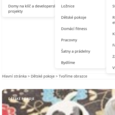
Domy na klíč a developerské
Ložnice
S
projekty
Dětské pokoje
R
e
Domácí fitness
K
Pracovny
F
Šatny a prádelny
Z
Bydlíme
V
Hlavní stránka
>
Dětské pokoje
> Tvoříme obrazce
Zpět na Dětské pokoje
DĚTSKÉ POKOJE