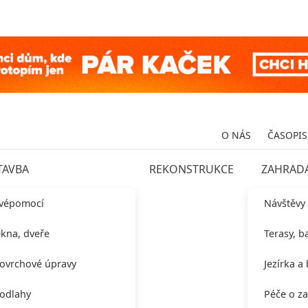
O NÁS
ČASOPIS
TAVBA
REKONSTRUKCE
ZAHRAD
vépomocí
Návštěvy
kna, dveře
Terasy, b
ovrchové úpravy
Jezírka a
odlahy
Péče o z