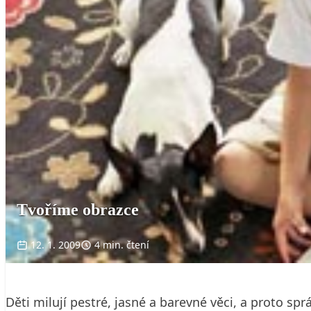
Tvoříme obrazce
12. 1. 2009
4 min. čtení
Děti milují pestré, jasné a barevné věci, a proto s