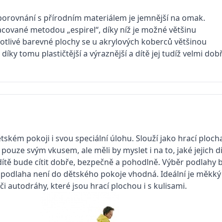
v porovnání s přírodním materiálem je jemnější na omak.
cované metodou „espirel“, díky níž je možné většinu
otlivé barevné plochy se u akrylových koberců většinou
íky tomu plastičtější a výraznější a dítě jej tudíž velmi dob
ském pokoji i svou speciální úlohu. Slouží jako hrací plocha,
t pouze svým vkusem, ale měli by myslet i na to, jaké jejich d
dítě bude cítit dobře, bezpečně a pohodlně. Výběr podlahy b
á podlaha není do dětského pokoje vhodná. Ideální je měkký t
 autodráhy, které jsou hrací plochou i s kulisami.