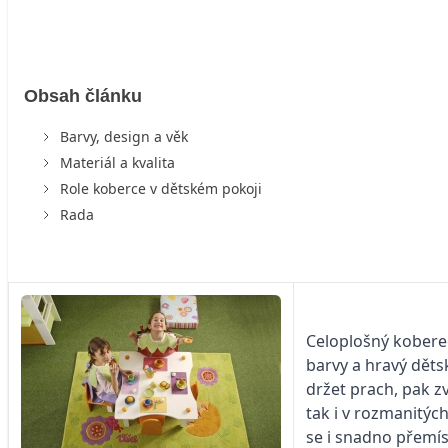
Obsah článku
Barvy, design a věk
Materiál a kvalita
Role koberce v dětském pokoji
Rada
Celoplošný koberec
barvy a hravý dětsk
držet prach, pak z
tak i v rozmanitých
se i snadno přemís