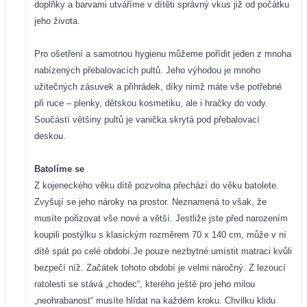
doplňky a barvami utváříme v dítěti správný vkus již od počátku
jeho života.
Pro ošetření a samotnou hygienu můžeme pořídit jeden z mnoha
nabízených přebalovacích pultů. Jeho výhodou je mnoho
užitečných zásuvek a přihrádek, díky nimž máte vše potřebné
při ruce – plenky, dětskou kosmetiku, ale i hračky do vody.
Součástí většiny pultů je vanička skrytá pod přebalovací
deskou.
Batolíme se
Z kojeneckého věku dítě pozvolna přechází do věku batolete.
Zvyšují se jeho nároky na prostor. Neznamená to však, že
musíte pořizovat vše nové a větší. Jestliže jste před narozením
koupili postýlku s klasickým rozměrem 70 x 140 cm, může v ní
dítě spát po celé období.
Je pouze nezbytné umístit matraci kvůli
bezpečí níž. Začátek tohoto období je velmi náročný. Z lezoucí
ratolesti se stává „chodec“, kterého ještě pro jeho milou
„neohrabanost“ musíte hlídat na každém kroku. Chvilku klidu