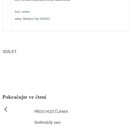
foto: archiv
zdroj: Moderní byt 9/2003
SDÍLET
Facebook
X
LinkedIn
Email
Pokračujte ve čtení
PŘEDCHOZÍ ČLÁNEK
Sněhobílý sen