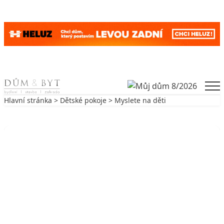
Skip to content
Men
Hlavní stránka
>
Dětské pokoje
> Myslete na děti
Zpět na Dětské pokoje
DĚTSKÉ POKOJE
Myslete na děti
17. 9. 2004
4 min. čtení