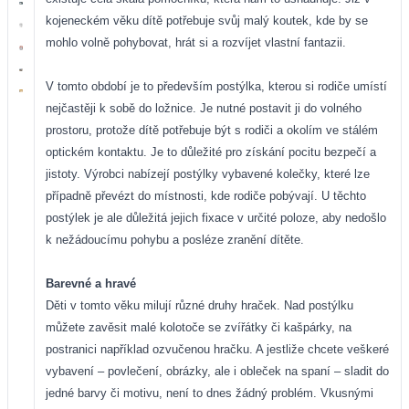
kojeneckém věku dítě potřebuje svůj malý koutek, kde by se
mohlo volně pohybovat, hrát si a rozvíjet vlastní fantazii.
V tomto období je to především postýlka, kterou si rodiče umístí
nejčastěji k sobě do ložnice. Je nutné postavit ji do volného
prostoru, protože dítě potřebuje být s rodiči a okolím ve stálém
optickém kontaktu. Je to důležité pro získání pocitu bezpečí a
jistoty. Výrobci nabízejí postýlky vybavené kolečky, které lze
případně převézt do místnosti, kde rodiče pobývají. U těchto
postýlek je ale důležitá jejich fixace v určité poloze, aby nedošlo
k nežádoucímu pohybu a posléze zranění dítěte.
Barevné a hravé
Děti v tomto věku milují různé druhy hraček. Nad postýlku
můžete zavěsit malé kolotoče se zvířátky či kašpárky, na
postranici například ozvučenou hračku. A jestliže chcete veškeré
vybavení – povlečení, obrázky, ale i obleček na spaní – sladit do
jedné barvy či motivu, není to dnes žádný problém. Vkusnými