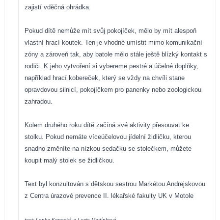
zajistí vděčná ohrádka.
Pokud dítě nemůže mít svůj pokojíček, mělo by mít alespoň
vlastní hrací koutek. Ten je vhodné umístit mimo komunikační
zóny a zároveň tak, aby batole mělo stále ještě blízký kontakt s
rodiči. K jeho vytvoření si vybereme pestré a účelné doplňky,
například hrací kobereček, který se vždy na chvíli stane
opravdovou silnicí, pokojíčkem pro panenky nebo zoologickou
zahradou.
Kolem druhého roku dítě začíná své aktivity přesouvat ke
stolku. Pokud nemáte více
účelovou jídelní židličku, kterou
snadno změníte na nízkou sedačku se stolečkem, můžete
koupit malý stolek se židličkou.
Text byl konzultován s dětskou sestrou Markétou Andrejskovou
z Centra úrazové prevence II. lékařské fakulty UK v Motole
text: Lenka Kopecká a Lucie Martínková