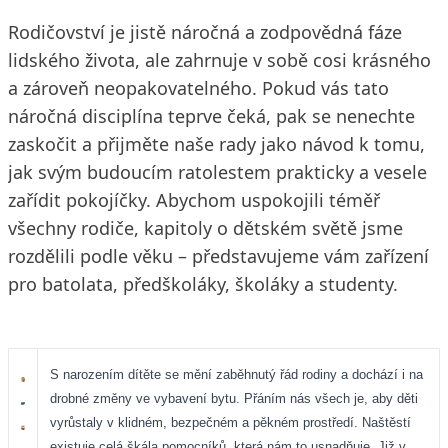
Rodičovství je jistě náročná a zodpovědná fáze
lidského života, ale zahrnuje v sobě cosi krásného
a zároveň neopakovatelného. Pokud vás tato
náročná disciplína teprve čeká, pak se nenechte
zaskočit a přijměte naše rady jako návod k tomu,
jak svým budoucím ratolestem prakticky a vesele
zařídit pokojíčky. Abychom uspokojili téměř
všechny rodiče, kapitoly o dětském světě jsme
rozdělili podle věku – představujeme vám zařízení
pro batolata, předškoláky, školáky a studenty.
S narozením dítěte se mění zaběhnutý řád rodiny a dochází i na
drobné změny ve vybavení bytu. Přáním nás všech je, aby děti
vyrůstaly v klidném, bezpečném a pěkném prostředí. Naštěstí
existuje celá škála pomocníků, která nám to usnadňuje. Již v