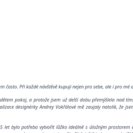
kem často. Při každé návštěvě kupuji nejen pro sebe, ale i pro mé 
e dětem pokoj, a protože jsem už delší dobu přemýšlela nad tí
lizace designérky Andrey Vokřálové mě zaujaly natolik, že jse
 5 let bylo potřeba vytvořit lůžko ideálně s úložným prostorem 