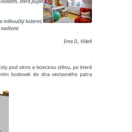
lisabeth, která půjde
u a měkoučký koberec.
y nadšené.
Ema D., Vídeň
stoly pod okno a lezeckou stěnu, po které
stěním bodovek do dna vestavného patra