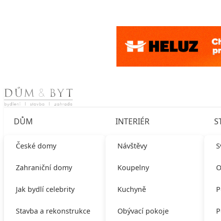
Skip to content
DŮM
INTERIÉR
S
České domy
Návštěvy
S
Zahraniční domy
Koupelny
O
Jak bydlí celebrity
Kuchyně
P
Stavba a rekonstrukce
Obývací pokoje
P