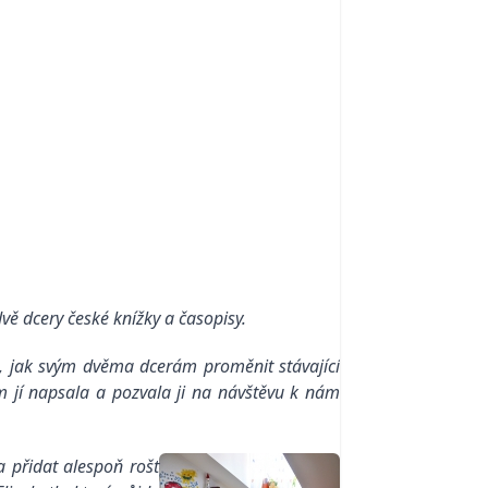
dvě dcery české knížky a časopisy.
m, jak svým dvěma dcerám proměnit stávající
m jí napsala a pozvala ji na návštěvu k nám
a přidat alespoň rošt