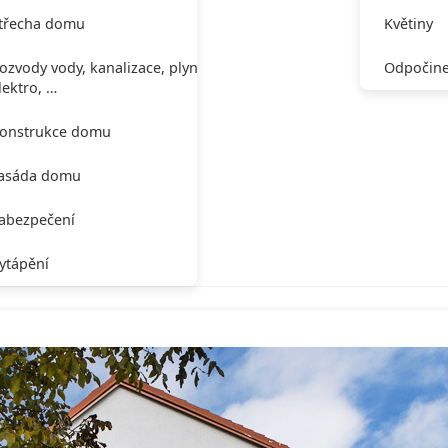
třecha domu
Květiny
ozvody vody, kanalizace, plynu,
Odpočine
lektro, …
onstrukce domu
asáda domu
abezpečení
ytápění