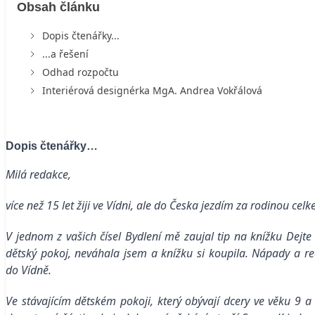
Obsah článku
Dopis čtenářky...
...a řešení
Odhad rozpočtu
Interiérová designérka MgA. Andrea Vokřálová
Dopis čtenářky…
Milá redakce,
více než 15 let žiji ve Vídni, ale do Česka jezdím za rodinou cel
V jednom z vašich čísel Bydlení mě zaujal tip na knížku Dejt
dětský pokoj, neváhala jsem a knížku si koupila.
Nápady a rea
do Vídně.
Ve stávajícím dětském pokoji, který obývají dcery ve věku 9 a