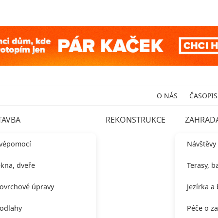
O NÁS
ČASOPIS
TAVBA
REKONSTRUKCE
ZAHRAD
vépomocí
Návštěvy
kna, dveře
Terasy, b
ovrchové úpravy
Jezírka a
odlahy
Péče o z