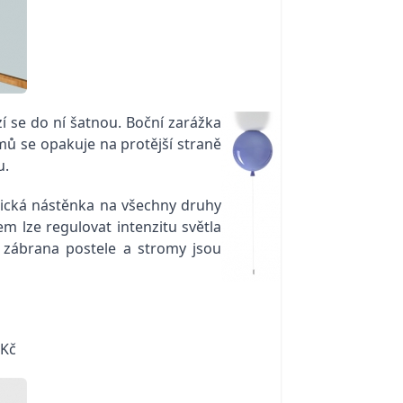
í se do ní šatnou. Boční zarážka
mů se opakuje na protější straně
u.
tická nástěnka na všechny druhy
em lze regulovat intenzitu světla
 zábrana postele a stromy jsou
 Kč