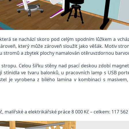
, která se nachází skoro pod celým spodním lůžkem a vcház
zároveň, který může zároveň sloužit jako věšák. Motiv stro
varu stromů a zbytek plochy namalován otěruvzdornou barvo
y stropu. Celou šířku stěny nad psací deskou zdobí magne
ují stínidla ve tvaru balonků, u pracovních lamp s USB port
stel je vyrobena z bílého lamina v kombinaci s masivem,
č, malířské a elektrikářské práce 8 000 Kč – celkem: 117 562