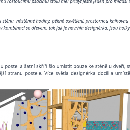
omu rostoucímu psacímu stolu měl přibýt ještě jeden pro mladší E
ou stěnu, nástěnné hodiny, pěkné osvětlení, prostornou knihovn
v kombinaci se dřevem, tak jak je navrhla designérka, jsou holk
 postel a šatní skříň šlo umístit pouze ke stěně u dveří, 
jší stranu postele. Více světla designérka docílila umí