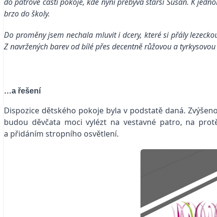
do patrové části pokoje, kde nyní přebývá starší Susan. K jedn
brzo do školy.
Do proměny jsem nechala mluvit i dcery, které si přály lezeck
Z navržených barev od bílé přes decentně růžovou a tyrkysovou 
…a řešení
Dispozice dětského pokoje byla v podstatě daná. Zvýšenou
budou děvčata moci vylézt na vestavné patro, na protě
a přidáním stropního osvětlení.