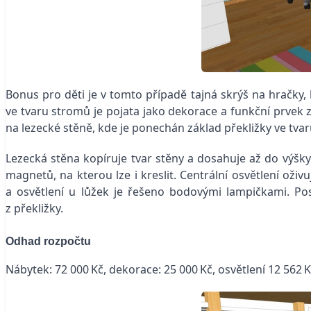
Bonus pro děti je v tomto případě tajná skrýš na hračky
ve tvaru stromů je pojata jako dekorace a funkční prvek 
na lezecké stěně, kde je ponechán základ překližky ve t
Lezecká stěna kopíruje tvar stěny a dosahuje až do výšk
magnetů, na kterou lze i kreslit. Centrální osvětlení oživ
a osvětlení u lůžek je řešeno bodovými lampičkami. Po
z překližky.
Odhad rozpočtu
Nábytek: 72 000 Kč, dekorace: 25 000 Kč, osvětlení 12 562 K