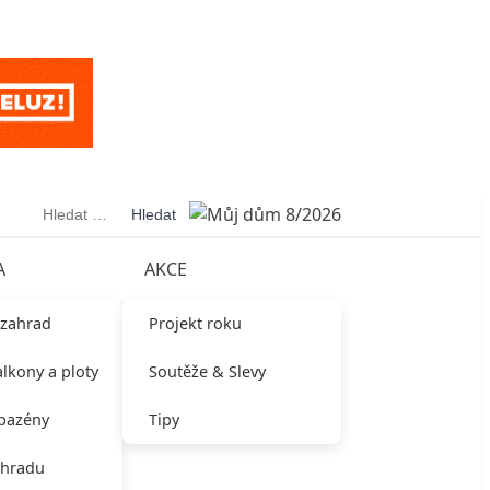
Vyhledávání
A
AKCE
 zahrad
Projekt roku
alkony a ploty
Soutěže & Slevy
 bazény
Tipy
ahradu