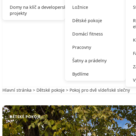
Domy na klíč a developerské
Ložnice
S
projekty
Dětské pokoje
R
e
Domácí fitness
K
Pracovny
F
Šatny a prádelny
Z
Bydlíme
V
Hlavní stránka
>
Dětské pokoje
> Pokoj pro dvě vídeňské slečny
Zpět na Dětské pokoje
DĚTSKÉ POKOJE