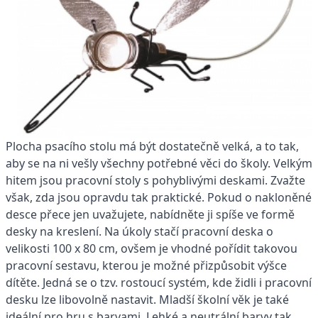
Plocha psacího stolu má být dostatečně velká, a to tak,
aby se na ni vešly všechny potřebné věci do školy. Velkým
hitem jsou pracovní stoly s pohyblivými deskami. Zvažte
však, zda jsou opravdu tak praktické. Pokud o nakloněné
desce přece jen uvažujete, nabídněte ji spíše ve formě
desky na kreslení. Na úkoly stačí pracovní deska o
velikosti 100 x 80 cm, ovšem je vhodné pořídit takovou
pracovní sestavu, kterou je možné přizpůsobit výšce
dítěte. Jedná se o tzv. rostoucí systém, kde židli i pracovní
desku lze libovolně nastavit. Mladší školní věk je také
ideální pro hru s barvami. Lehké a neutrální barvy tak