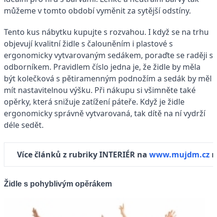
můžeme v tomto období vyměnit za sytější odstíny.
Tento kus nábytku kupujte s rozvahou. I když se na trhu
objevují kvalitní židle s čalouněním i plastové s
ergonomicky vytvarovaným sedákem, poraďte se raději s
odborníkem. Pravidlem číslo jedna je, že židle by měla
být kolečková s pětiramenným podnožím a sedák by měl
mít nastavitelnou výšku. Při nákupu si všimněte také
opěrky, která snižuje zatížení páteře. Když je židle
ergonomicky správně vytvarovaná, tak dítě na ní vydrží
déle sedět.
Více článků z rubriky INTERIÉR na
www.mujdm.cz
n
Židle s pohyblivým opěrákem