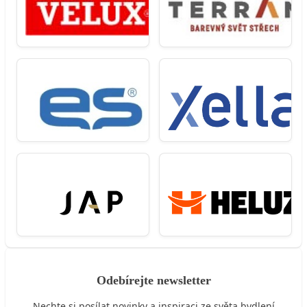
Odebírejte newsletter
Nechte si posílat novinky a inspiraci ze světa bydlení