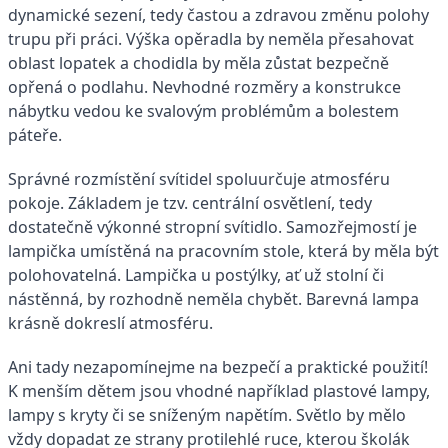
dynamické sezení, tedy častou a zdravou změnu polohy
trupu při práci. Výška opěradla by neměla přesahovat
oblast lopatek a chodidla by měla zůstat bezpečně
opřená o podlahu. Nevhodné rozměry a konstrukce
nábytku vedou ke svalovým problémům a bolestem
páteře.
Správné rozmístění svítidel spoluurčuje atmosféru
pokoje. Základem je tzv. centrální osvětlení, tedy
dostatečně výkonné stropní svítidlo. Samozřejmostí je
lampička umístěná na pracovním stole, která by měla být
polohovatelná. Lampička u postýlky, ať už stolní či
nástěnná, by rozhodně neměla chybět. Barevná lampa
krásně dokreslí atmosféru.
Ani tady nezapomínejme na bezpečí a praktické použití!
K menším dětem jsou vhodné například plastové lampy,
lampy s kryty či se sníženým napětím. Světlo by mělo
vždy dopadat ze strany protilehlé ruce, kterou školák